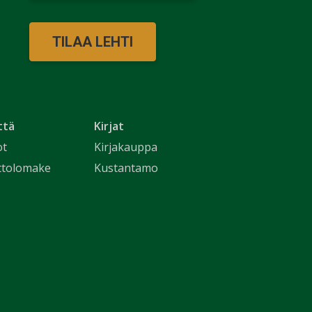
TILAA LEHTI
ttä
Kirjat
ot
Kirjakauppa
ttolomake
Kustantamo