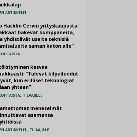
iikkalaji
EN ARTIKKELIT
o Hacklin Cervin yrityskaupasta:
iakkaat hakevat kumppaneita,
a yhdistävät useita teknisiä
misalueita saman katon alle”
KOHTAISTA
köistyminen kasvaa
akkaasti: ”Tulevat kilpailuedut
yvät, kun erilliset teknologiat
daan yhteen”
,
KOHTAISTA
TILAAJILLE
vamattomat menetelmät
iinnuttavat asemansa
yhtiöissä
,
EN ARTIKKELIT
TILAAJILLE