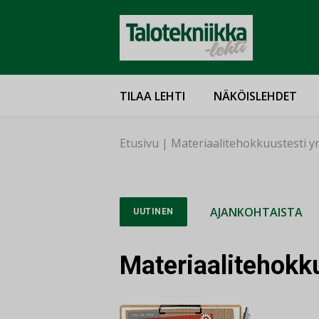
TILAA LEHTI
NÄKÖISLEHDET
Etusivu
|
Materiaalitehokkuustesti yri
AJANKOHTAISTA
UUTINEN
Materiaalitehokku