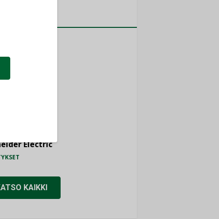
a
MITYKSET
ti
TYKSET
ir
TYKSET
nlund Oy
TYKSET
eider Electric
TYKSET
KATSO KAIKKI