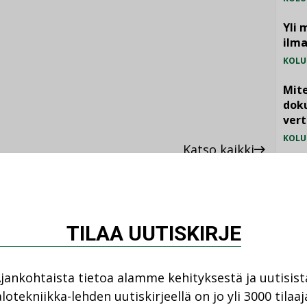
Yli 
ilm
KOLU
Mite
doku
vert
KOLU
Katso kaikki
Vesi
jämä
MIELI
TILAA UUTISKIRJE
jankohtaista tietoa alamme kehityksestä ja uutisist
ANKOHTAISTA
lotekniikka-lehden uutiskirjeellä on jo yli 3000 tilaaj
LEHDEN ARTIKKELIT