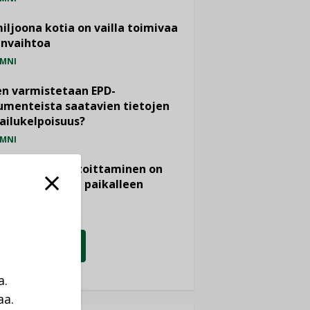
miljoona kotia on vailla toimivaa
anvaihtoa
MNI
n varmistetaan EPD-
menteista saatavien tietojen
ailukelpoisuus?
MNI
- ja viemärimitoittaminen on
htänyt ajassa paikalleen
PIDE
KATSO KAIKKI
a.
aa.