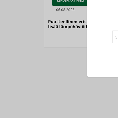
LEHDEN ARTIKKELIT
05.
06.08.2026
Sähkö
kasvaa
Puutteellinen eristys
”Tulev
lisää lämpöhäviöitä
syntyv
teknol
yhtee