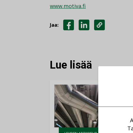
www.motiva.fi
Jaa:
JAA
JAA
KOPIOI
FACEBOOKISSA
LINKEDINISSÄ
LINKKI
Lue lisää
A
AJ
Ta