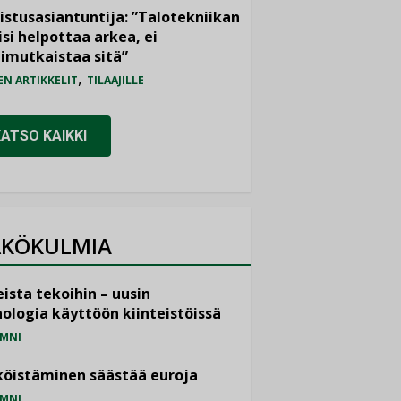
istusasiantuntija: ”Talotekniikan
isi helpottaa arkea, ei
imutkaistaa sitä”
,
EN ARTIKKELIT
TILAAJILLE
KATSO KAIKKI
KÖKULMIA
ista tekoihin – uusin
ologia käyttöön kiinteistöissä
MNI
öistäminen säästää euroja
MNI