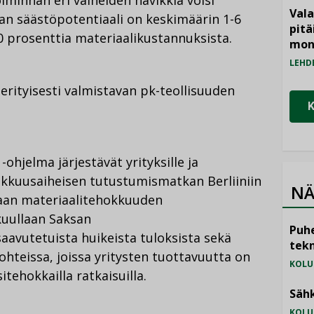
oiminnan eri vaiheiden hävikkiä voisi
Vala
n säästöpotentiaali on keskimäärin 1-6
pitä
20 prosenttia materiaalikustannuksista.
mon
LEHD
 erityisesti valmistavan pk-teollisuuden
ohjelma järjestävät yrityksille ja
hokkuusaiheisen tutustumismatkan Berliiniin
NÄ
taan materiaalitehokkuuden
kuullaan Saksan
Puhe
aavutetuista huikeista tuloksista sekä
tekn
kohteissa, joissa yritysten tuottavuutta on
KOLU
ehokkailla ratkaisuilla.
Sähk
KOLU