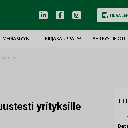
TILAA LE
MEDIAMYYNTI
KIRJAKAUPPA
YHTEYSTIEDOT
tyksille
LU
ustesti yrityksille
Data