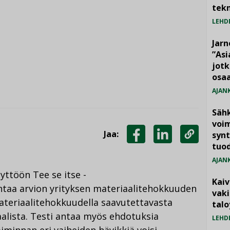
tekn
LEHD
Jarn
”As
jotk
osaa
AJAN
Säh
voim
Jaa:
synt
tuo
JAA
JAA
KOPIOI
FACEBOOKISSA
LINKEDINISSÄ
LINKKI
AJAN
yttöön Tee se itse -
Kai
ntaa arvion yrityksen materiaalitehokkuuden
vak
ateriaalitehokkuudella saavutettavasta
talo
alista. Testi antaa myös ehdotuksia
LEHD