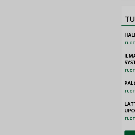
TU
HAL
TUOT
ILM
SYS
TUOT
PAL
TUOT
LAT
UP
TUOT