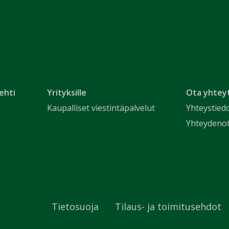
ehti
Yrityksille
Ota yhtey
Kaupalliset viestintäpalvelut
Yhteystied
Yhteydeno
Tietosuoja
Tilaus- ja toimitusehdot