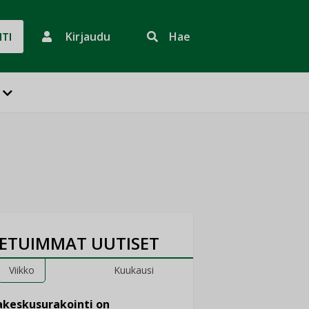
Kirjaudu
Hae
HTI
ETUIMMAT UUTISET
Viikko
Kuukausi
keskusurakointi on