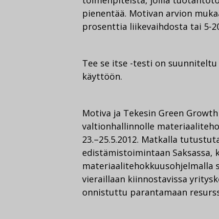
toimenpiteistä, joilla tuotantot
pienentää.
Motivan arvion mukaa
prosenttia liikevaihdosta tai 5-
Tee se itse -testi on suunniteltu
käyttöön.
Motiva ja Tekesin Green Growth -
valtionhallinnolle materiaalite
23.–25.5.2012. Matkalla tutustu
edistämistoimintaan Saksassa, 
materiaalitehokkuusohjelmalla s
vieraillaan kiinnostavissa yritys
onnistuttu parantamaan resurssit