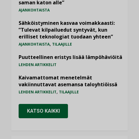
saman katon alle”
AJANKOHTAISTA
Sähköistyminen kasvaa voimakkaasti:
”Tulevat kilpailuedut syntyvät, kun
erilliset teknologiat tuodaan yhteen”
,
AJANKOHTAISTA
TILAAJILLE
Puutteellinen eristys lisää lämpöhäviöitä
LEHDEN ARTIKKELIT
Kaivamattomat menetelmät
vakiinnuttavat asemansa taloyhtiöissä
,
LEHDEN ARTIKKELIT
TILAAJILLE
KATSO KAIKKI