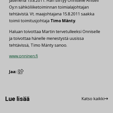
jäsenenä 15.8.2011. Hän siirtyy Onniselle Ahlsell
Oy:n sähköliiketoiminnan toimialajohtajan
tehtävistä. Vt. maajohtajana 15.8.2011 saakka
toimii toimitusjohtaja
Timo Mänty
.
Haluan toivottaa Martin tervetulleeksi Onniselle
ja toivottaa hänelle menestystä uusissa
tehtävissä, Timo Mänty sanoo.
www.onninen.fi
Jaa:
Lue lisää
Katso kaikki