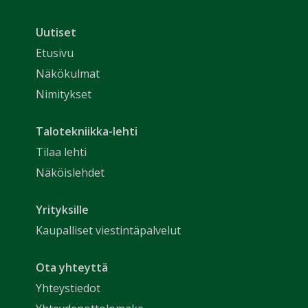
Uutiset
Etusivu
Näkökulmat
Nimitykset
Talotekniikka-lehti
Tilaa lehti
Näköislehdet
Yrityksille
Kaupalliset viestintäpalvelut
Ota yhteyttä
Yhteystiedot