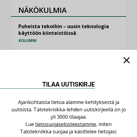
NÄKÖKULMIA
Puheista tekoihin – uusin teknologia
käyttöön kiinteistöissä
KOLUMNI
Sähköistäminen säästää euroja
KOLUMNI
Yli miljoona kotia on vailla toimivaa
ilmanvaihtoa
TILAA UUTISKIRJE
KOLUMNI
Miten varmistetaan EPD-dokumenteista
Ajankohtaista tietoa alamme kehityksestä ja
saatavien tietojen vertailukelpoisuus?
uutisista. Talotekniikka-lehden uutiskirjeellä on jo
KOLUMNI
yli 3000 tilaajaa.
Lue
tietosuojaselosteestamme
, miten
Vesi- ja viemärimitoittaminen on
Talotekniikka suojaa ja käsittelee tietojasi.
jämähtänyt ajassa paikalleen