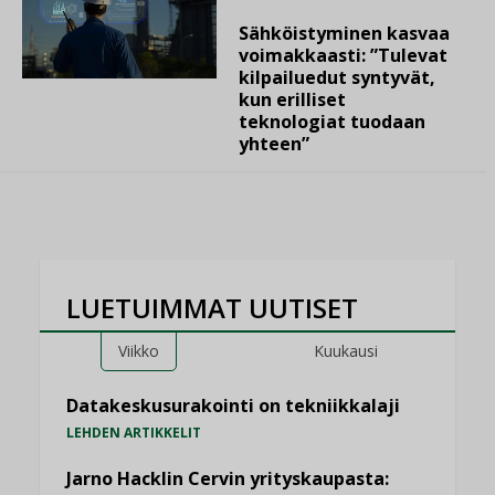
Sähköistyminen kasvaa
voimakkaasti: ”Tulevat
kilpailuedut syntyvät,
kun erilliset
teknologiat tuodaan
yhteen”
LUETUIMMAT UUTISET
Viikko
Kuukausi
Datakeskusurakointi on tekniikkalaji
LEHDEN ARTIKKELIT
Jarno Hacklin Cervin yrityskaupasta: