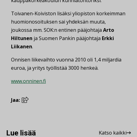
kauppakorkeakoulun kunniatohtoriksi.
Toivanen-Koiviston lisäksi yliopiston korkeimman
huomionosoituksen sai yhdeksän muuta,
joukossa mm. SOK:n entinen pääjohtaja
Arto
Hiltunen
ja Suomen Pankin pääjohtaja
Erkki
Liikanen
.
Onnisen liikevaihto vuonna 2010 oli 1,4 miljardia
euroa, ja yritys työllistää 3000 henkeä.
www.onninen.fi
Jaa:
Lue lisää
Katso kaikki