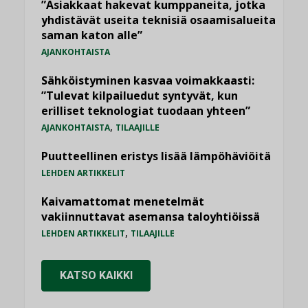
”Asiakkaat hakevat kumppaneita, jotka
yhdistävät useita teknisiä osaamisalueita
saman katon alle”
AJANKOHTAISTA
Sähköistyminen kasvaa voimakkaasti:
”Tulevat kilpailuedut syntyvät, kun
erilliset teknologiat tuodaan yhteen”
,
AJANKOHTAISTA
TILAAJILLE
Puutteellinen eristys lisää lämpöhäviöitä
LEHDEN ARTIKKELIT
Kaivamattomat menetelmät
vakiinnuttavat asemansa taloyhtiöissä
,
LEHDEN ARTIKKELIT
TILAAJILLE
KATSO KAIKKI