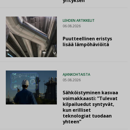
yrityksen
LEHDEN ARTIKKELIT
06.08.2026
Puutteellinen eristys
lisää lämpöhäviöitä
AJANKOHTAISTA
05.08.2026
Sähköistyminen kasvaa
voimakkaasti: ”Tulevat
kilpailuedut syntyvät,
kun erilliset
teknologiat tuodaan
yhteen”