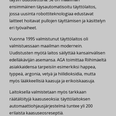
ensimmäinen täysautomatisoitu täyttölaitos,
jossa uusinta robottiteknologiaa edustavat
laitteet hoitavat pullojen täyttämisen ja käsittelyn
eri työvaiheet.
Vuonna 1995 valmistunut täyttölaitos oli
valmistuessaan maailman modernein.
Uudistusten myötä laitos säilyttää kansainvälisen
edelläkävijän asemansa. AGA toimittaa Riihimäeltä
asiakkaidensa tarpeisiin esimerkiksi happea,
typpeä, argonia, vetyä ja hiilidioksidia, mutta
myös lääkkeellisiä kaasuja ja erikoiskaasuja.
Laitoksella valmistetaan myös tarkkaan
räätälöityjä kaasuseoksia: täyttölaitoksen
automaattiohjausjärjestelmä tuntee yli 200
erilaista kaasuseosreseptiä.