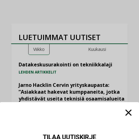
LUETUIMMAT UUTISET
Viikko
Kuukausi
Datakeskusurakointi on tekniikkalaji
LEHDEN ARTIKKELIT
Jarno Hacklin Cervin yrityskaupasta:
”Asiakkaat hakevat kumppaneita, jotka
yhdistävät useita teknisiä osaamisalueita
saman katon alle”
AJANKOHTAISTA
Sähköistyminen kasvaa voimakkaasti:
”Tulevat kilpailuedut syntyvät, kun
TILAA UUTISKIRJE