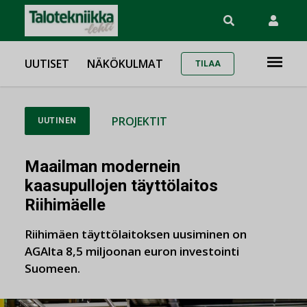
UUTISET
NÄKÖKULMAT
TILAA
PROJEKTIT
UUTINEN
Maailman modernein
kaasupullojen täyttölaitos
Riihimäelle
Riihimäen täyttölaitoksen uusiminen on
AGAlta 8,5 miljoonan euron investointi
Suomeen.