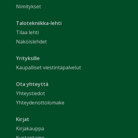
Nimitykset
Talotekniikka-lehti
Tilaa lehti
Näköislehdet
Yrityksille
Kaupalliset viestintäpalvelut
Ota yhteyttä
Yhteystiedot
Yhteydenottolomake
Kirjat
Kirjakauppa
Kustantamo