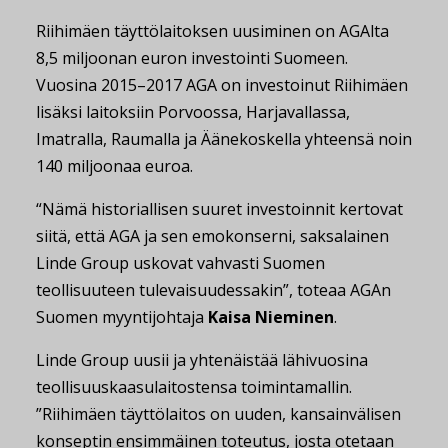
Riihimäen täyttölaitoksen uusiminen on AGAlta
8,5 miljoonan euron investointi Suomeen.
Vuosina 2015–2017 AGA on investoinut Riihimäen
lisäksi laitoksiin Porvoossa, Harjavallassa,
Imatralla, Raumalla ja Äänekoskella yhteensä noin
140 miljoonaa euroa.
“Nämä historiallisen suuret investoinnit kertovat
siitä, että AGA ja sen emokonserni, saksalainen
Linde Group uskovat vahvasti Suomen
teollisuuteen tulevaisuudessakin”, toteaa AGAn
Suomen myyntijohtaja
Kaisa Nieminen
.
Linde Group uusii ja yhtenäistää lähivuosina
teollisuuskaasulaitostensa toimintamallin.
”Riihimäen täyttölaitos on uuden, kansainvälisen
konseptin ensimmäinen toteutus, josta otetaan