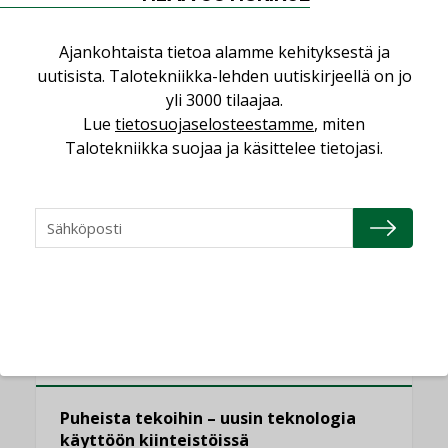
erilliset teknologiat tuodaan yhteen”
,
AJANKOHTAISTA
TILAAJILLE
Ajankohtaista tietoa alamme kehityksestä ja
Puutteellinen eristys lisää lämpöhäviöitä
uutisista. Talotekniikka-lehden uutiskirjeellä on jo
LEHDEN ARTIKKELIT
yli 3000 tilaajaa.
Lue
tietosuojaselosteestamme
, miten
Kaivamattomat menetelmät
Talotekniikka suojaa ja käsittelee tietojasi.
vakiinnuttavat asemansa taloyhtiöissä
,
LEHDEN ARTIKKELIT
TILAAJILLE
KATSO KAIKKI
NÄKÖKULMIA
Puheista tekoihin – uusin teknologia
käyttöön kiinteistöissä