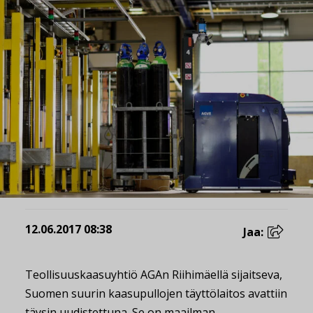
12.06.2017 08:38
Jaa:
Teollisuuskaasuyhtiö AGAn Riihimäellä sijaitseva,
Suomen suurin kaasupullojen täyttölaitos avattiin
täysin uudistettuna. Se on maailman