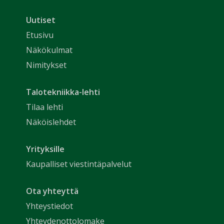
Uutiset
Etusivu
Näkökulmat
Nimitykset
Talotekniikka-lehti
Tilaa lehti
Näköislehdet
Yrityksille
Kaupalliset viestintäpalvelut
Ota yhteyttä
Yhteystiedot
Yhteydenottolomake