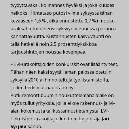
tyydyttäväksi, kolmannes hyväksi ja joka kuudes
heikoksi. Hintataso putosi viime syksystä tähän
kevääseen 1,6 % , eikä ennustettu 0,7 %:n nousu
urakkahintoihin ensi syksyyn mennessä paranna
kannattavuutta. Kustannusten kasvuvauhti on
tällä hetkellä noin 2,5 prosenttiyksikköä
tarjoushintojen nousua kovempaa.
– Lvi-urakoitsijoiden konkurssit ovat lisääntyneet.
Tähän näen kaksi syytä: laman pelossa otettiin
syksyllä 2010 alihinnoiteltuja työllistämistöitä,
joiden hedelmät nautitaan nyt.
Putkiremonttibuumin houkuttelemana alalle on
myös tullut yrityksiä, joilla ei ole rakennus- ja lvi-
alan kokemusta tai kustannustietämystä, LVI-
Teknisten Urakoitsijoiden toimitusjohtaja
Jari
Syrjälä
sanoo.