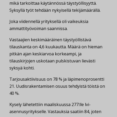
mikä tarkoittaa käytännössä täystyöllisyyttä.
Syksyllä työt tehdään nykyisellä tekijämäärällä.
Joka viidennellä yrityksellä oli vaikeuksia
ammattityövoiman saannissa.
Vastaajien keskimääräinen täystyöllistävä
tilauskanta on 4,6 kuukautta. Määrä on hieman
pitkän ajan keskiarvoa korkeampi, ja
tilauskirjojen uskotaan pulskistuvan lievästi
syksyä kohti.
Tarjousaktiivisuus on 78 % ja läpimenoprosentti
21. Uudisrakentamisen osuus tehdyistä töistä on
40 %.
Kysely lähetettiin maaliskuussa 277:lle lvi-
asennusyritykselle. Vastauksia saatiin 84, joten