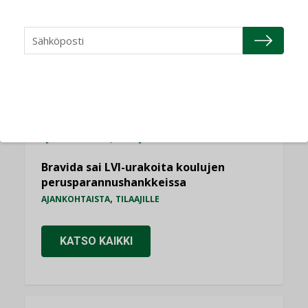
AJANKOHTAISTA
Kolumni: Ilmastonmuutos muuttaa
rakennusten korjaustarpeita
,
,
KOLUMNI
LEHDEN ARTIKKELIT
TILAAJILLE
Sähköistyminen kasvaa voimakkaasti:
”Tulevat kilpailuedut syntyvät, kun
erilliset teknologiat tuodaan yhteen”
,
AJANKOHTAISTA
TILAAJILLE
Bravida sai LVI-urakoita koulujen
perusparannushankkeissa
,
AJANKOHTAISTA
TILAAJILLE
KATSO KAIKKI