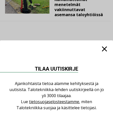
menetelmät
vakiinnuttavat
asemansa taloyhtiöissä
LUETUIMMAT UUTISET
Viikko
Kuukausi
TILAA UUTISKIRJE
Datakeskusurakointi on tekniikkalaji
LEHDEN ARTIKKELIT
Ajankohtaista tietoa alamme kehityksestä ja
uutisista. Talotekniikka-lehden uutiskirjeellä on jo
Jarno Hacklin Cervin yrityskaupasta:
yli 3000 tilaajaa.
”Asiakkaat hakevat kumppaneita, jotka
Lue
tietosuojaselosteestamme
, miten
yhdistävät useita teknisiä osaamisalueita
Talotekniikka suojaa ja käsittelee tietojasi.
saman katon alle”