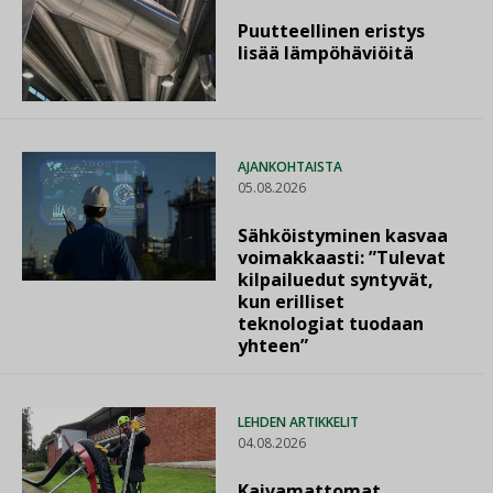
Puutteellinen eristys
lisää lämpöhäviöitä
AJANKOHTAISTA
05.08.2026
Sähköistyminen kasvaa
voimakkaasti: ”Tulevat
kilpailuedut syntyvät,
kun erilliset
teknologiat tuodaan
yhteen”
LEHDEN ARTIKKELIT
04.08.2026
Kaivamattomat