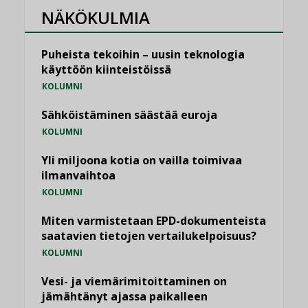
NÄKÖKULMIA
Puheista tekoihin – uusin teknologia
käyttöön kiinteistöissä
KOLUMNI
Sähköistäminen säästää euroja
KOLUMNI
Yli miljoona kotia on vailla toimivaa
ilmanvaihtoa
KOLUMNI
Miten varmistetaan EPD-dokumenteista
saatavien tietojen vertailukelpoisuus?
KOLUMNI
Vesi- ja viemärimitoittaminen on
jämähtänyt ajassa paikalleen