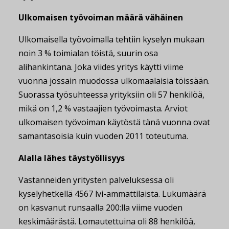
Ulkomaisen työvoiman määrä vähäinen
Ulkomaisella työvoimalla tehtiin kyselyn mukaan
noin 3 % toimialan töistä, suurin osa
alihankintana. Joka viides yritys käytti viime
vuonna jossain muodossa ulkomaalaisia töissään.
Suorassa työsuhteessa yrityksiin oli 57 henkilöä,
mikä on 1,2 % vastaajien työvoimasta. Arviot
ulkomaisen työvoiman käytöstä tänä vuonna ovat
samantasoisia kuin vuoden 2011 toteutuma.
Alalla lähes täystyöllisyys
Vastanneiden yritysten palveluksessa oli
kyselyhetkellä 4567 lvi-ammattilaista. Lukumäärä
on kasvanut runsaalla 200:lla viime vuoden
keskimäärästä. Lomautettuina oli 88 henkilöä,