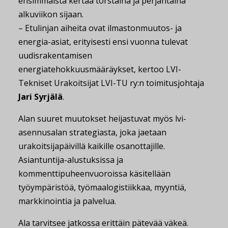
ensimmäistä kertaa torstaina ja perjantaina
alkuviikon sijaan.
– Etulinjan aiheita ovat ilmastonmuutos- ja
energia-asiat, erityisesti ensi vuonna tulevat
uudisrakentamisen
energiatehokkuusmääräykset, kertoo LVI-
Tekniset Urakoitsijat LVI-TU ry:n toimitusjohtaja
Jari Syrjälä
.
Alan suuret muutokset heijastuvat myös lvi-
asennusalan strategiasta, joka jaetaan
urakoitsijapäivillä kaikille osanottajille.
Asiantuntija-alustuksissa ja
kommenttipuheenvuoroissa käsitellään
työympäristöä, työmaalogistiikkaa, myyntiä,
markkinointia ja palvelua.
Ala tarvitsee jatkossa erittäin pätevää väkeä.