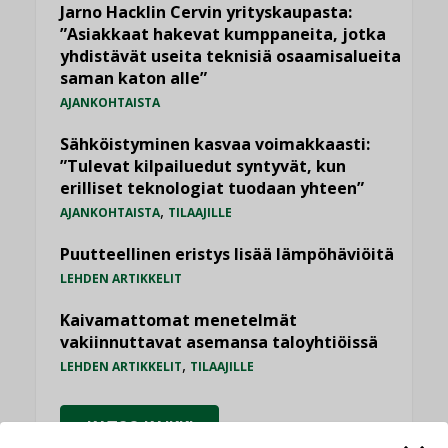
Jarno Hacklin Cervin yrityskaupasta:
”Asiakkaat hakevat kumppaneita, jotka
yhdistävät useita teknisiä osaamisalueita
saman katon alle”
AJANKOHTAISTA
Sähköistyminen kasvaa voimakkaasti:
”Tulevat kilpailuedut syntyvät, kun
erilliset teknologiat tuodaan yhteen”
,
AJANKOHTAISTA
TILAAJILLE
Puutteellinen eristys lisää lämpöhäviöitä
LEHDEN ARTIKKELIT
Kaivamattomat menetelmät
vakiinnuttavat asemansa taloyhtiöissä
,
LEHDEN ARTIKKELIT
TILAAJILLE
KATSO KAIKKI