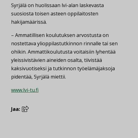
Syrjälä on huolissaan lvi-alan laskevasta
suosiosta toisen asteen oppilaitosten
hakijamäärissä.
– Ammatillisen koulutuksen arvostusta on
nostettava ylioppilastutkinnon rinnalle tai sen
ohikin. Ammattikoulutusta voitaisiin lyhentää
yleissivistävien aineiden osalta, tiivistää
kaksivuotiseksi ja tutkinnon työelämäjaksoja
pidentää, Syrjälä miettii.
www.lvi-tu.fi
Jaa: