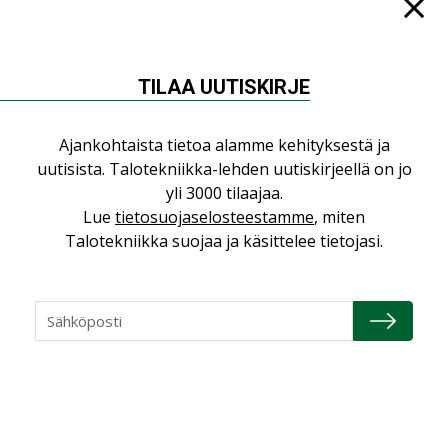
TILAA UUTISKIRJE
NÄKÖKULMIA
Ajankohtaista tietoa alamme kehityksestä ja
Puheista tekoihin – uusin teknologia
uutisista. Talotekniikka-lehden uutiskirjeellä on jo
käyttöön kiinteistöissä
yli 3000 tilaajaa.
KOLUMNI
Lue
tietosuojaselosteestamme
, miten
Talotekniikka suojaa ja käsittelee tietojasi.
Sähköistäminen säästää euroja
KOLUMNI
Yli miljoona kotia on vailla toimivaa
ilmanvaihtoa
KOLUMNI
Miten varmistetaan EPD-dokumenteista
saatavien tietojen vertailukelpoisuus?
KOLUMNI