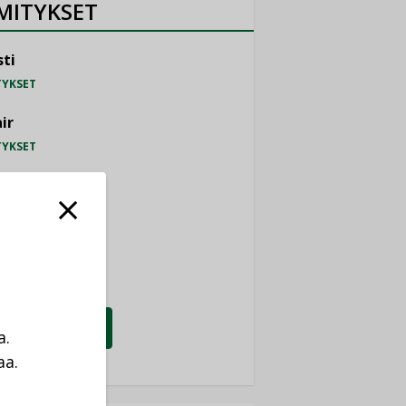
MITYKSET
ti
TYKSET
ir
TYKSET
nlund Oy
TYKSET
eider Electric
TYKSET
KATSO KAIKKI
a.
aa.
a