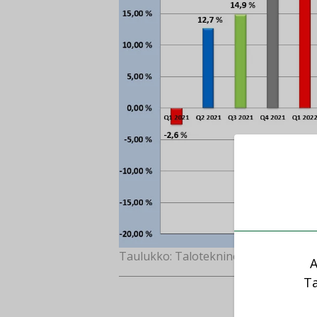
Taulukko: Talotekninen teollisuus j
A
Ta