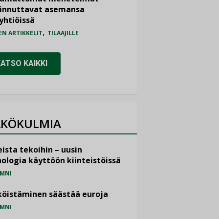
iinnuttavat asemansa
yhtiöissä
,
EN ARTIKKELIT
TILAAJILLE
KATSO KAIKKI
KÖKULMIA
ista tekoihin – uusin
ologia käyttöön kiinteistöissä
MNI
öistäminen säästää euroja
MNI