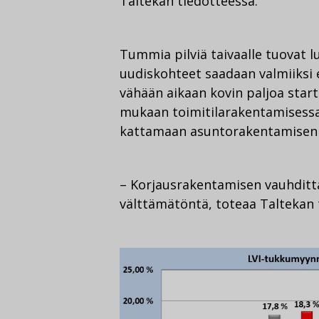
Taltekan tiedotteessa.
Tummia pilviä taivaalle tuovat l
uudiskohteet saadaan valmiiksi 
vähään aikaan kovin paljoa sta
mukaan toimitilarakentamisessa ”
kattamaan asuntorakentamisen p
– Korjausrakentamisen vauhditta
välttämätöntä, toteaa Taltekan t