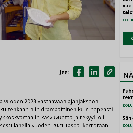
vak
talo
LEHD
Jaa:
NÄ
JAA
JAA
KOPIOI
FACEBOOKISSA
LINKEDINISSÄ
LINKKI
Puhe
tekn
la vuoden 2023 vastaavaan ajanjaksoon
KOLU
 kuitenkaan niin dramaattinen kuin nopeasti
ykköskvartaalin kasvuvuotta ja rekyyli oli
Sähk
sesti lähellä vuoden 2021 tasoa, kerrotaan
KOLU