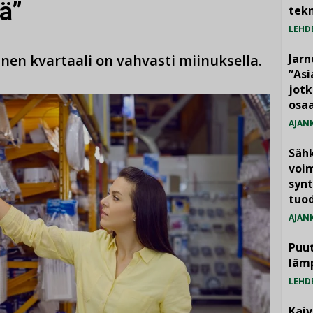
tä”
tekn
LEHD
en kvartaali on vahvasti miinuksella.
Jarn
”As
jotk
osaa
AJAN
Säh
voim
synt
tuo
AJAN
Puut
läm
LEHD
Kai