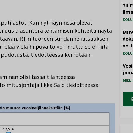
Yli 
ilm
KOLU
upatilastot. Kun nyt käynnissä olevat
ei uusia asuntorakentamisen kohteita näytä
Mite
rttaavan. RT:n tuoreen suhdannekatsauksen
doku
vert
elää vielä hiipuva toivo”, mutta se ei riitä
KOLU
udotusta, tiedotteessa kerrotaan.
Vesi
jämä
minen olisi tässä tilanteessa
MIELI
oimitusjohtaja Ilkka Salo tiedotteessa.