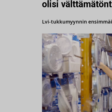
olisi välttämätön
Lvi-tukkumyynnin ensimmäin