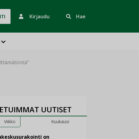
Kirjaudu
Hae
HTI
älttämätöntä”
ETUIMMAT UUTISET
Viikko
Kuukausi
keskusurakointi on