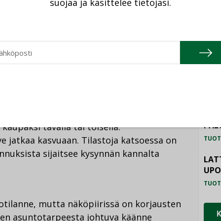
suojaa ja käsittelee tietojasi.
rovaisia aloittamaan remontteja, ja
TU
 hankalaa ja kallista. Kannustimia tarvitaan,
än kohdentuvat toimenpiteet eivät ole olleet
HAL
assa määrin.
TUOT
ILM
intaero on päässyt kasvamaan vanhojen
SYS
suntokauppa ei nyt edes vanhoissa
TUOT
 että jollain aikajänteellä rakennusliikkeiden
PAL
upaksi tavalla tai toisella.
e jatkaa kasvuaan. Tilastoja katsoessa on
TUOT
nnuksista sijaitsee kysynnän kannalta
LAT
UP
TUOT
otilanne, mutta näköpiirissä on korjausten
en asuntotarpeesta johtuva käänne