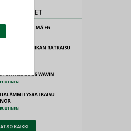
OTEUUTISET
LINTAJÄRJESTELMÄ EG
EUUTINEN
ASTOINTITEKNIIKAN RATKAISU
TEMAIR
EUUTINEN
OTURVALLISUUS WAVIN
EUUTINEN
TIALÄMMITYSRATKAISU
ONOR
EUUTINEN
KATSO KAIKKI