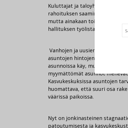
Kuluttajat ja taloyhtiöt ovat va
rahoituksen saaminenkin voi olla
mutta ainakaan toistaiseksi täh
hallituksen työlistalla tarvittav
Vanhojen ja uusien asuntojen h
asuntojen hintojen laskiessa. A
asunnoissa käy, mutta on selvää,
myymättömät asunnot menevät ka
Kasvukeskuksissa asuntojen tarv
huomattava, että suuri osa rake
väärissä paikoissa.
Nyt on jonkinasteinen stagnaati
patoutumisesta ja kasvukeskust