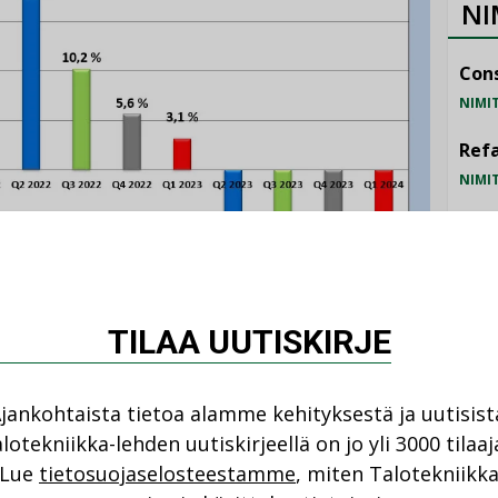
NI
Cons
NIMI
Refa
NIMI
Gra
NIMI
Schn
TILAA UUTISKIRJE
NIMI
a kauppa
jankohtaista tietoa alamme kehityksestä ja uutisist
lotekniikka-lehden uutiskirjeellä on jo yli 3000 tilaaj
Lue
tietosuojaselosteestamme
, miten Talotekniikk