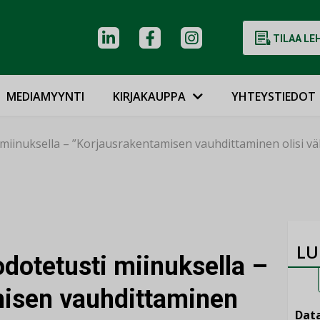
TILAA LE
MEDIAMYYNTI
KIRJAKAUPPA
YHTEYSTIEDOT
 miinuksella – ”Korjausrakentamisen vauhdittaminen olisi v
LU
dotetusti miinuksella –
misen vauhdittaminen
Data