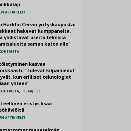
iikkalaji
EN ARTIKKELIT
o Hacklin Cervin yrityskaupasta:
iakkaat hakevat kumppaneita,
a yhdistävät useita teknisiä
misalueita saman katon alle”
KOHTAISTA
köistyminen kasvaa
akkaasti: ”Tulevat kilpailuedut
yvät, kun erilliset teknologiat
daan yhteen”
,
KOHTAISTA
TILAAJILLE
teellinen eristys lisää
pöhäviöitä
EN ARTIKKELIT
vamattomat menetelmät