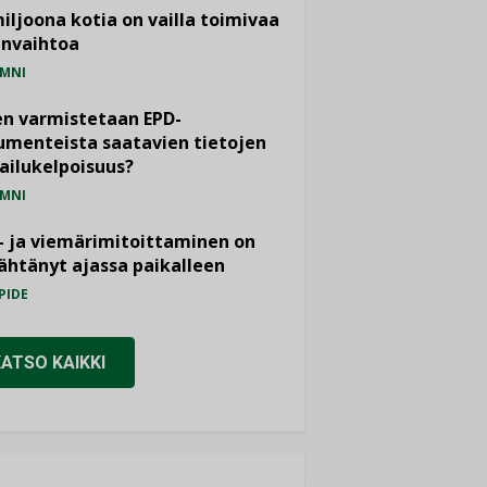
miljoona kotia on vailla toimivaa
anvaihtoa
MNI
n varmistetaan EPD-
menteista saatavien tietojen
ailukelpoisuus?
MNI
- ja viemärimitoittaminen on
htänyt ajassa paikalleen
PIDE
KATSO KAIKKI