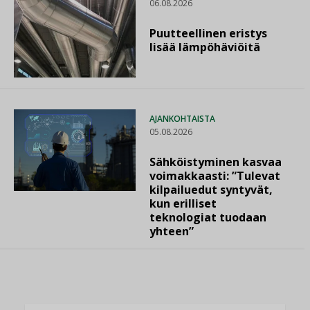
06.08.2026
Puutteellinen eristys
lisää lämpöhäviöitä
AJANKOHTAISTA
05.08.2026
Sähköistyminen kasvaa
voimakkaasti: ”Tulevat
kilpailuedut syntyvät,
kun erilliset
teknologiat tuodaan
yhteen”