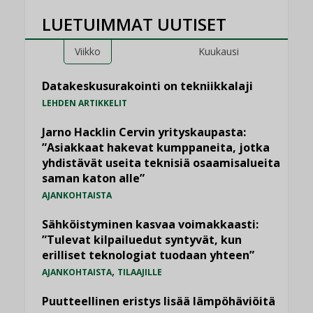
LUETUIMMAT UUTISET
Viikko
Kuukausi
Datakeskusurakointi on tekniikkalaji
LEHDEN ARTIKKELIT
Jarno Hacklin Cervin yrityskaupasta:
”Asiakkaat hakevat kumppaneita, jotka
yhdistävät useita teknisiä osaamisalueita
saman katon alle”
AJANKOHTAISTA
Sähköistyminen kasvaa voimakkaasti:
”Tulevat kilpailuedut syntyvät, kun
erilliset teknologiat tuodaan yhteen”
,
AJANKOHTAISTA
TILAAJILLE
Puutteellinen eristys lisää lämpöhäviöitä