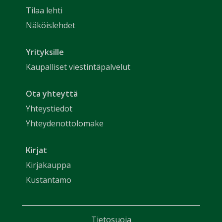
Tilaa lehti
Näköislehdet
Yrityksille
Kaupalliset viestintäpalvelut
Ota yhteyttä
Yhteystiedot
Yhteydenottolomake
Kirjat
Kirjakauppa
Kustantamo
Tietosuoja