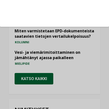
Yli miljoona kotia on vailla toimivaa
ilmanvaihtoa
KOLUMNI
Miten varmistetaan EPD-dokumenteista
saatavien tietojen vertailukelpoisuus?
KOLUMNI
Vesi- ja viemärimitoittaminen on
jämähtänyt ajassa paikalleen
MIELIPIDE
KATSO KAIKKI