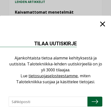
LEHDEN ARTIKKELIT
Kaivamattomat menetelmät
vakiinnuttavat asemansa taloyhtiöissä
,
LEHDEN ARTIKKELIT
TILAAJILLE
KATSO KAIKKI
TILAA UUTISKIRJE
Ajankohtaista tietoa alamme kehityksestä ja
uutisista. Talotekniikka-lehden uutiskirjeellä on jo
NÄKÖKULMIA
yli 3000 tilaajaa.
Lue
tietosuojaselosteestamme
, miten
Talotekniikka suojaa ja käsittelee tietojasi.
Puheista tekoihin – uusin teknologia
käyttöön kiinteistöissä
KOLUMNI
Sähköistäminen säästää euroja
KOLUMNI