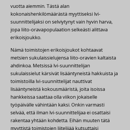
vuotta aiemmin. Tästä alan
kokonaishenkilömäärästä myyttiseksi lvi-
suunnittelijaksi on selviytynyt vain hyvin harva,
jopa liito-oravapopulaation selkeästi alittava
erikoisjoukko.
Nämä toimistojen erikoisjoukot kohtaavat
metsien sukulaissielujensa liito-oravien kaltaista
ahdinkoa. Metsissä lvi-suunnittelijan
sukulaissielut kärsivät lisääntyneistä hakkuista ja
toimistoilla lvi-suunnittelijat nauttivat
lisääntyneistä kokousmääristä, joita isoissa
hankkeissa saattaa olla viikon jokaiselle
työpäivälle vähintään kaksi. Onkin varmasti
selvää, että ilman lvi-suunnittelijaa ei osattaisi
rakentaa yhtään kohdetta. Eihän muuten tätä
myyttistä toimistojen liitelijää kutsuttaisi