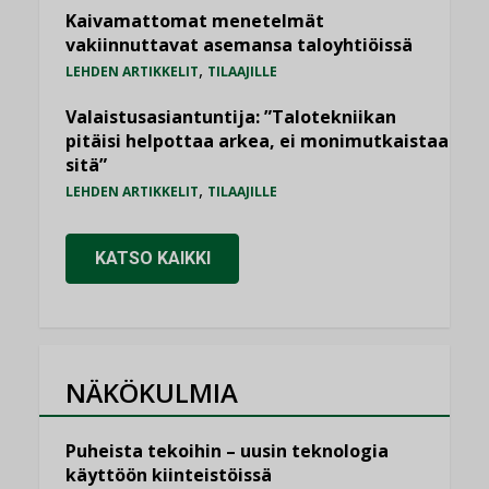
Kaivamattomat menetelmät
vakiinnuttavat asemansa taloyhtiöissä
,
LEHDEN ARTIKKELIT
TILAAJILLE
Valaistusasiantuntija: ”Talotekniikan
pitäisi helpottaa arkea, ei monimutkaistaa
sitä”
,
LEHDEN ARTIKKELIT
TILAAJILLE
KATSO KAIKKI
NÄKÖKULMIA
Puheista tekoihin – uusin teknologia
käyttöön kiinteistöissä