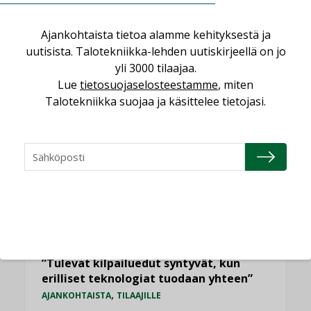
Ajankohtaista tietoa alamme kehityksestä ja
LUETUIMMAT UUTISET
uutisista. Talotekniikka-lehden uutiskirjeellä on jo
yli 3000 tilaajaa.
Viikko
Kuukausi
Lue
tietosuojaselosteestamme
, miten
Talotekniikka suojaa ja käsittelee tietojasi.
Datakeskusurakointi on tekniikkalaji
LEHDEN ARTIKKELIT
Jarno Hacklin Cervin yrityskaupasta:
”Asiakkaat hakevat kumppaneita, jotka
yhdistävät useita teknisiä osaamisalueita
saman katon alle”
AJANKOHTAISTA
Sähköistyminen kasvaa voimakkaasti:
”Tulevat kilpailuedut syntyvät, kun
erilliset teknologiat tuodaan yhteen”
,
AJANKOHTAISTA
TILAAJILLE