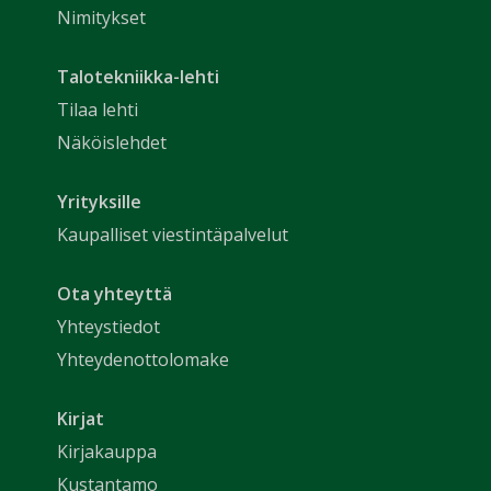
Nimitykset
Talotekniikka-lehti
Tilaa lehti
Näköislehdet
Yrityksille
Kaupalliset viestintäpalvelut
Ota yhteyttä
Yhteystiedot
Yhteydenottolomake
Kirjat
Kirjakauppa
Kustantamo