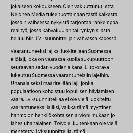
jokaiseen kokoukseen. Olen vakuuttunut, että
Nelonen Media tulee tuottamaan tästä kaikesta
jossain vaiheessa nykyistä tarjontaa rankempaa
realityä, jossa kahvakuulan tai rynkyn sijasta
heiluu hiiri LVI-suunnittelijan vahvassa kädessä.
Vaarantuneeksi lajiksi luokitellaan Suomessa
eliölaji, joka on vaarassa kuolla sukupuuttoon
seuraavan sadan vuoden aikana. Liito-orava
lukeutuu Suomessa vaarantuneisiin lajeihin.
Uhanalaiseksi määritellään laji, jonka
populaatioon kohdistuu lopullisen häviämisen
vaara. Lvi-suunnittelijaa ei ole vielä luokiteltu
vaarantuneeksi lajiksi, vaikka tämä myyttinen
hahmo on henkilökohtaisen arvioni mukaan jo
lähes uhanalainen. Toivo ei kuitenkaan ole vielä
menetetty. Lvi-suunnittelija, tämä