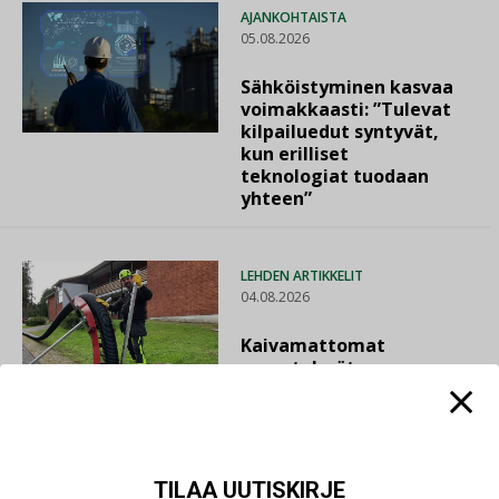
AJANKOHTAISTA
05.08.2026
Sähköistyminen kasvaa
voimakkaasti: ”Tulevat
kilpailuedut syntyvät,
kun erilliset
teknologiat tuodaan
yhteen”
LEHDEN ARTIKKELIT
04.08.2026
Kaivamattomat
menetelmät
vakiinnuttavat
asemansa taloyhtiöissä
TILAA UUTISKIRJE