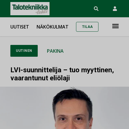
UUTISET
NÄKÖKULMAT
TILAA
PAKINA
UUTINEN
LVI-suunnittelija – tuo myyttinen,
vaarantunut eliölaji