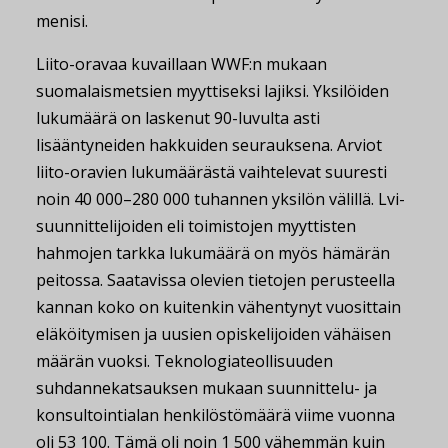
menisi.
Liito-oravaa kuvaillaan WWF:n mukaan
suomalaismetsien myyttiseksi lajiksi. Yksilöiden
lukumäärä on laskenut 90-luvulta asti
lisääntyneiden hakkuiden seurauksena. Arviot
liito-oravien lukumäärästä vaihtelevat suuresti
noin 40 000–280 000 tuhannen yksilön välillä. Lvi-
suunnittelijoiden eli toimistojen myyttisten
hahmojen tarkka lukumäärä on myös hämärän
peitossa. Saatavissa olevien tietojen perusteella
kannan koko on kuitenkin vähentynyt vuosittain
eläköitymisen ja uusien opiskelijoiden vähäisen
määrän vuoksi. Teknologiateollisuuden
suhdannekatsauksen mukaan suunnittelu- ja
konsultointialan henkilöstömäärä viime vuonna
oli 53 100. Tämä oli noin 1 500 vähemmän kuin