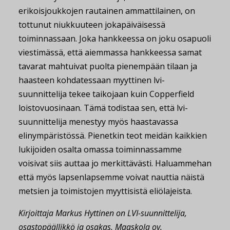
erikoisjoukkojen rautainen ammattilainen, on
tottunut niukkuuteen jokapäiväisessä
toiminnassaan. Joka hankkeessa on joku osapuoli
viestimässä, että aiemmassa hankkeessa samat
tavarat mahtuivat puolta pienempään tilaan ja
haasteen kohdatessaan myyttinen lvi-
suunnittelija tekee taikojaan kuin Copperfield
loistovuosinaan. Tämä todistaa sen, että lvi-
suunnittelija menestyy myös haastavassa
elinympäristössä. Pienetkin teot meidän kaikkien
lukijoiden osalta omassa toiminnassamme
voisivat siis auttaa jo merkittävästi. Haluammehan
että myös lapsenlapsemme voivat nauttia näistä
metsien ja toimistojen myyttisistä eliölajeista.
Kirjoittaja Markus Hyttinen on LVI-suunnittelija,
osastopäällikkö ja osakas, Maaskola oy.