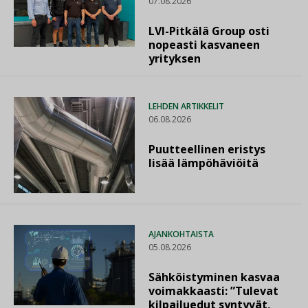
07.08.2026
LVI-Pitkälä Group osti
nopeasti kasvaneen
yrityksen
LEHDEN ARTIKKELIT
06.08.2026
Puutteellinen eristys
lisää lämpöhäviöitä
AJANKOHTAISTA
05.08.2026
Sähköistyminen kasvaa
voimakkaasti: ”Tulevat
kilpailuedut syntyvät,