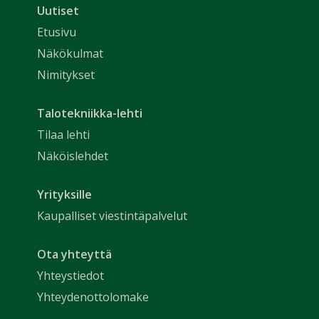
Uutiset
Etusivu
Näkökulmat
Nimitykset
Talotekniikka-lehti
Tilaa lehti
Näköislehdet
Yrityksille
Kaupalliset viestintäpalvelut
Ota yhteyttä
Yhteystiedot
Yhteydenottolomake