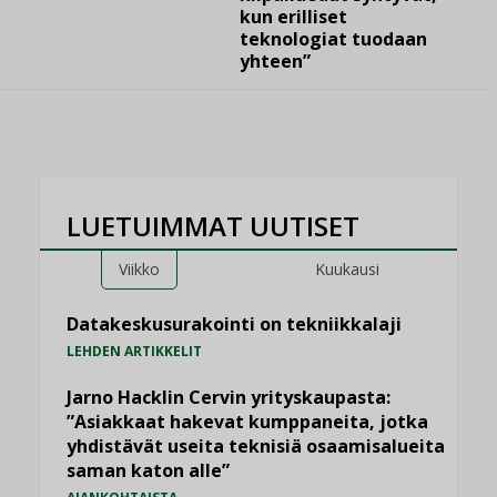
kun erilliset
teknologiat tuodaan
yhteen”
LUETUIMMAT UUTISET
Viikko
Kuukausi
Datakeskusurakointi on tekniikkalaji
LEHDEN ARTIKKELIT
Jarno Hacklin Cervin yrityskaupasta:
”Asiakkaat hakevat kumppaneita, jotka
yhdistävät useita teknisiä osaamisalueita
saman katon alle”