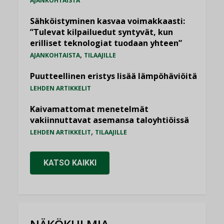
AJANKOHTAISTA
Sähköistyminen kasvaa voimakkaasti:
”Tulevat kilpailuedut syntyvät, kun
erilliset teknologiat tuodaan yhteen”
,
AJANKOHTAISTA
TILAAJILLE
Puutteellinen eristys lisää lämpöhäviöitä
LEHDEN ARTIKKELIT
Kaivamattomat menetelmät
vakiinnuttavat asemansa taloyhtiöissä
,
LEHDEN ARTIKKELIT
TILAAJILLE
KATSO KAIKKI