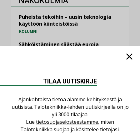
NÄKÖKULMIA
Puheista tekoihin – uusin teknologia
käyttöön kiinteistöissä
KOLUMNI
Sähköistäminen säästää euroja
KOLUMNI
Yli miljoona kotia on vailla toimivaa
ilmanvaihtoa
KOLUMNI
TILAA UUTISKIRJE
Miten varmistetaan EPD-dokumenteista
Ajankohtaista tietoa alamme kehityksestä ja
saatavien tietojen vertailukelpoisuus?
uutisista. Talotekniikka-lehden uutiskirjeellä on jo
KOLUMNI
yli 3000 tilaajaa.
Vesi- ja viemärimitoittaminen on
Lue
tietosuojaselosteestamme
, miten
jämähtänyt ajassa paikalleen
Talotekniikka suojaa ja käsittelee tietojasi.
MIELIPIDE