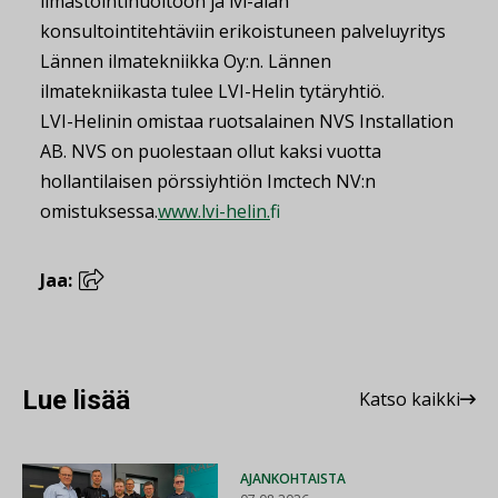
ilmastointihuoltoon ja lvi-alan
konsultointitehtäviin erikoistuneen palveluyritys
Lännen ilmatekniikka Oy:n. Lännen
ilmatekniikasta tulee LVI-Helin tytä ryhtiö.
LVI-Helinin omistaa ruotsalainen NVS Installation
AB. NVS on puolestaan ollut kaksi vuotta
hollantilaisen pörssiyhtiön Imctech NV:n
omistuksessa.
www.lvi-helin.fi
Jaa:
Lue lisää
Katso kaikki
AJANKOHTAISTA