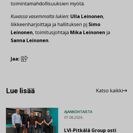
toimintamahdollisuuksien myötä.
Kuvassa vasemmalta lukien:
Ulla Leinonen
,
liikkeenharjoittaja ja hallituksen pj
Simo
Leinonen
, toimitusjohtaja
Mika Leinonen
ja
Sanna Leinonen
.
Jaa:
Lue lisää
Katso kaikki
AJANKOHTAISTA
07.08.2026
LVI-Pitkälä Group osti