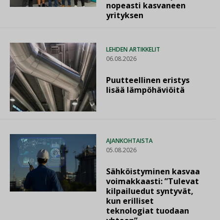
nopeasti kasvaneen
yrityksen
LEHDEN ARTIKKELIT
06.08.2026
Puutteellinen eristys
lisää lämpöhäviöitä
AJANKOHTAISTA
05.08.2026
Sähköistyminen kasvaa
voimakkaasti: ”Tulevat
kilpailuedut syntyvät,
kun erilliset
teknologiat tuodaan