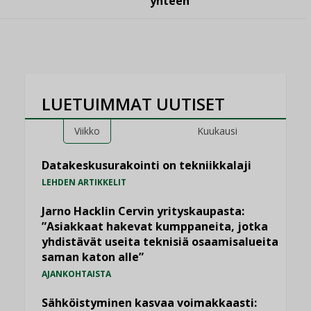
yhteen”
LUETUIMMAT UUTISET
Viikko
Kuukausi
Datakeskusurakointi on tekniikkalaji
LEHDEN ARTIKKELIT
Jarno Hacklin Cervin yrityskaupasta:
”Asiakkaat hakevat kumppaneita, jotka
yhdistävät useita teknisiä osaamisalueita
saman katon alle”
AJANKOHTAISTA
Sähköistyminen kasvaa voimakkaasti: