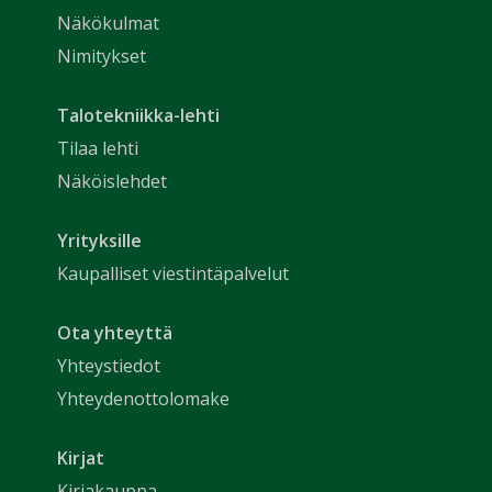
Näkökulmat
Nimitykset
Talotekniikka-lehti
Tilaa lehti
Näköislehdet
Yrityksille
Kaupalliset viestintäpalvelut
Ota yhteyttä
Yhteystiedot
Yhteydenottolomake
Kirjat
Kirjakauppa