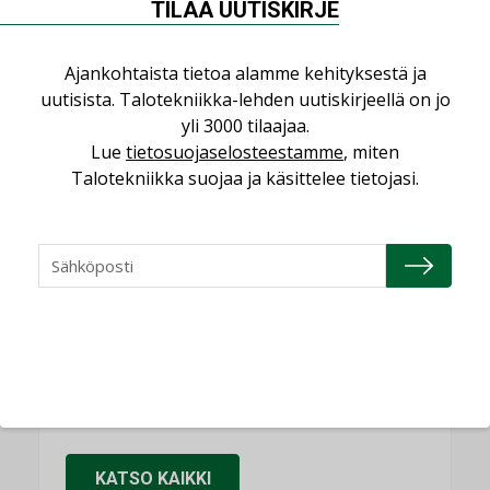
Puheista tekoihin – uusin teknologia
TILAA UUTISKIRJE
käyttöön kiinteistöissä
KOLUMNI
Ajankohtaista tietoa alamme kehityksestä ja
Sähköistäminen säästää euroja
uutisista. Talotekniikka-lehden uutiskirjeellä on jo
yli 3000 tilaajaa.
KOLUMNI
Lue
tietosuojaselosteestamme
, miten
Yli miljoona kotia on vailla toimivaa
Talotekniikka suojaa ja käsittelee tietojasi.
ilmanvaihtoa
KOLUMNI
Miten varmistetaan EPD-dokumenteista
saatavien tietojen vertailukelpoisuus?
KOLUMNI
Vesi- ja viemärimitoittaminen on
jämähtänyt ajassa paikalleen
MIELIPIDE
KATSO KAIKKI