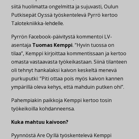
siitä huolimatta ongelmitta ja sujuvasti, Oulun
Putkisepät Oy:ssä työskentelevä Pyrrö kertoo
Talotekniikka-lehdelle.
Pyrrön Facebook-päivitystä kommentoi LV-
asentaja
Tuomas Kemppi
. ”Hyvin tuossa on
tilaa”, Kemppi kirjoittaa kommentissaan ja kertoo
omasta vastaavasta työkeikastaan. Siinä tilanteen
oli tehnyt hankalaksi kaivon keskeltä menevä
purkuputki: ”Piti ottaa pois myös kaivon kannen
ympärillä oleva kehys, että mahduin putken ohi”.
Pahempiakin paikkoja Kemppi kertoo tosin
työkeikoilla kohdanneensa.
Kuka mahtuu kaivoon?
Pyynnöstä Are Oy:llä työskentelevä Kemppi