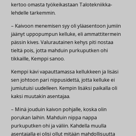
kertoo omasta työkeikastaan Talotekniikka-
lehdelle tarkemmin.
– Kaivoon menemisen syy oli yläasentoon jumiin
jäänyt uppopumpun kelluke, eli ammattitermein
pässin kives. Valurautainen kehys piti nostaa
tieltä pois, jotta mahduin purkuputken ohi
tikkaille, Kemppi sanoo.
Kemppi kävi vapauttamassa kellukkeen ja lisäsi
sen johtoon pari nippusidettä, jotta kelluke ei
jumiutuisi uudelleen. Kempin lisäksi paikalla oli
kaksi muutakin asentajaa.
– Minä jouduin kaivon pohjalle, koska olin
porukan laihin. Mahduin nippa nappa
purkuputken ohi ja väliin. Kahdella muulla
asentajalla ei olisi ollut mitään mahdollisuutta