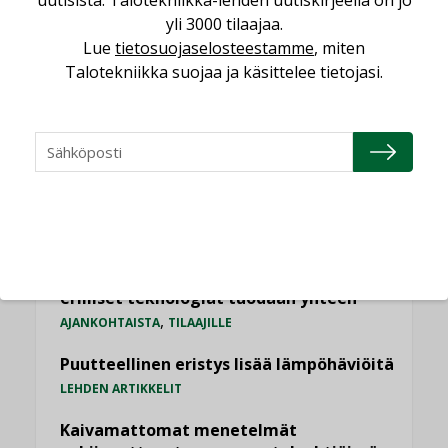
uutisista. Talotekniikka-lehden uutiskirjeellä on jo
Viikko
Kuukausi
yli 3000 tilaajaa.
Lue
tietosuojaselosteestamme
, miten
Datakeskusurakointi on tekniikkalaji
Talotekniikka suojaa ja käsittelee tietojasi.
LEHDEN ARTIKKELIT
Jarno Hacklin Cervin yrityskaupasta:
”Asiakkaat hakevat kumppaneita, jotka
yhdistävät useita teknisiä osaamisalueita
saman katon alle”
AJANKOHTAISTA
Sähköistyminen kasvaa voimakkaasti:
”Tulevat kilpailuedut syntyvät, kun
erilliset teknologiat tuodaan yhteen”
,
AJANKOHTAISTA
TILAAJILLE
Puutteellinen eristys lisää lämpöhäviöitä
LEHDEN ARTIKKELIT
Kaivamattomat menetelmät