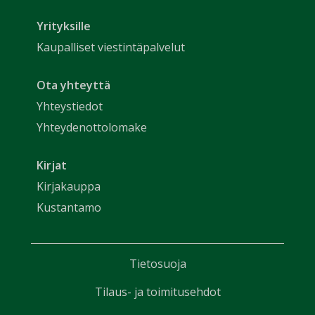
Yrityksille
Kaupalliset viestintäpalvelut
Ota yhteyttä
Yhteystiedot
Yhteydenottolomake
Kirjat
Kirjakauppa
Kustantamo
Tietosuoja
Tilaus- ja toimitusehdot