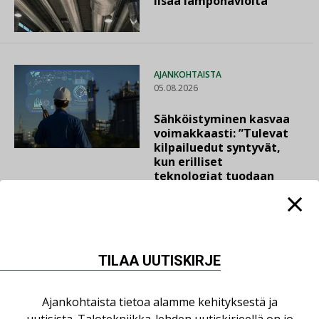
lisää lämpöhäviöitä
AJANKOHTAISTA
05.08.2026
Sähköistyminen kasvaa
voimakkaasti: ”Tulevat
kilpailuedut syntyvät,
kun erilliset
teknologiat tuodaan
yhteen”
TILAA UUTISKIRJE
LUETUIMMAT UUTISET
Ajankohtaista tietoa alamme kehityksestä ja