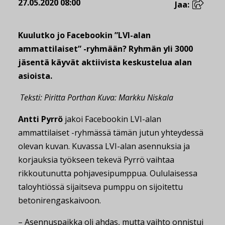
27.05.2020 08:00
Jaa:
Kuulutko jo Facebookin ”LVI-alan
ammattilaiset” -ryhmään? Ryhmän yli 3000
jäsentä käyvät aktiivista keskustelua alan
asioista.
Teksti: Piritta Porthan Kuva: Markku Niskala
Antti Pyrrö
jakoi Facebookin LVI-alan
ammattilaiset -ryhmässä tämän jutun yhteydessä
olevan kuvan. Kuvassa LVI-alan asennuksia ja
korjauksia työkseen tekevä Pyrrö vaihtaa
rikkoutunutta pohjavesipumppua. Oululaisessa
taloyhtiössä sijaitseva pumppu on sijoitettu
betonirengaskaivoon.
– Asennuspaikka oli ahdas, mutta vaihto onnistui