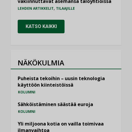
vakiinnuttavat asemansa taloyhtiöissä
,
LEHDEN ARTIKKELIT
TILAAJILLE
KATSO KAIKKI
NÄKÖKULMIA
Puheista tekoihin – uusin teknologia
käyttöön kiinteistöissä
KOLUMNI
Sähköistäminen säästää euroja
KOLUMNI
Yli miljoona kotia on vailla toimivaa
ilmanvaihtoa