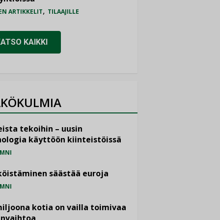
,
EN ARTIKKELIT
TILAAJILLE
KATSO KAIKKI
KÖKULMIA
ista tekoihin – uusin
ologia käyttöön kiinteistöissä
MNI
öistäminen säästää euroja
MNI
miljoona kotia on vailla toimivaa
anvaihtoa