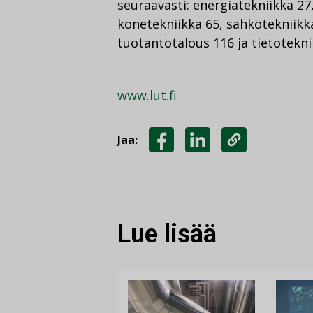
seuraavasti: energiatekniikka 27
konetekniikka 65, sähkötekniikka
tuotantotalous 116 ja tietotekni
www.lut.fi
Jaa:
JAA
JAA
KOPIOI
FACEBOOKISSA
LINKEDINISSÄ
LINKKI
Lue lisää