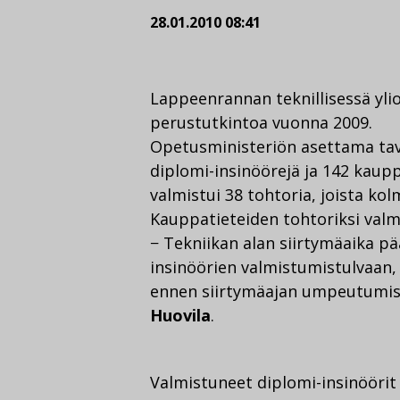
28.01.2010 08:41
Lappeenrannan teknillisessä ylio
perustutkintoa vuonna 2009.
Opetusministeriön asettama tavoi
diplomi-insinöörejä ja 142 kaupp
valmistui 38 tohtoria, joista kolm
Kauppatieteiden tohtoriksi valm
− Tekniikan alan siirtymäaika p
insinöörien valmistumistulvaan, 
ennen siirtymäajan umpeutumist
Huovila
.
Valmistuneet diplomi-insinöörit