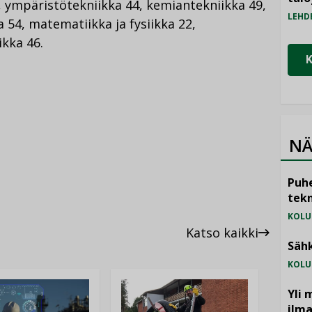
, ympäristötekniikka 44, kemiantekniikka 49,
LEHD
 54, matematiikka ja fysiikka 22,
ikka 46.
NÄ
Puhe
tekn
KOLU
Katso kaikki
Sähk
KOLU
Yli 
ilm