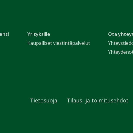
ehti
Yrityksille
Ota yhtey
Kaupalliset viestintäpalvelut
Yhteystied
Yhteydeno
Tietosuoja
Tilaus- ja toimitusehdot