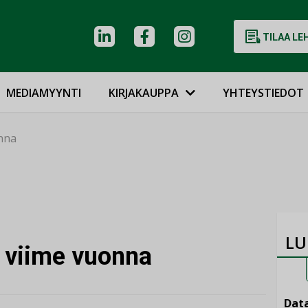
TILAA LE
MEDIAMYYNTI
KIRJAKAUPPA
YHTEYSTIEDOT
onna
LU
ä viime vuonna
Data