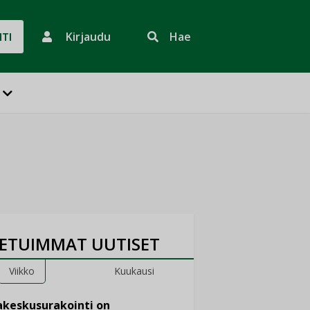
Kirjaudu
Hae
HTI
ETUIMMAT UUTISET
Viikko
Kuukausi
keskusurakointi on