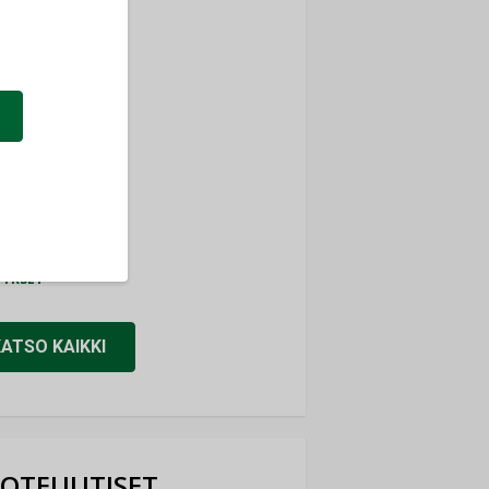
ti
TYKSET
ir
TYKSET
nlund Oy
TYKSET
eider Electric
TYKSET
KATSO KAIKKI
OTEUUTISET