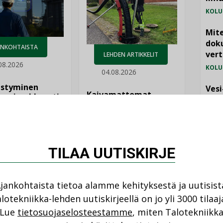
KOLU
Mite
doku
ANKOHTAISTA
vert
LEHDEN ARTIKKELIT
08.2026
KOLU
04.08.2026
istyminen
Vesi
Kaivamattomat
 voimakkaasti:
jämä
menetelmät
at kilpailuedut
vakiinnuttavat
MIELI
ät, kun erilliset
asemansa
ogiat tuodaan
taloyhtiöissä
n”
TILAA UUTISKIRJE
jankohtaista tietoa alamme kehityksestä ja uutisist
lotekniikka-lehden uutiskirjeellä on jo yli 3000 tilaaj
NI
Lue
tietosuojaselosteestamme
, miten Talotekniikk