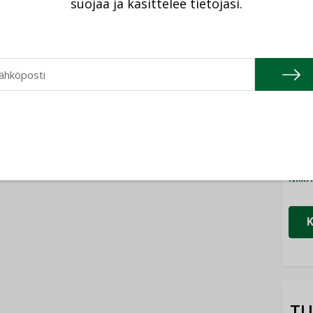
suojaa ja käsittelee tietojasi.
Cons
NIMI
Refa
NIMI
Gra
NIMI
Schn
NIMI
TU