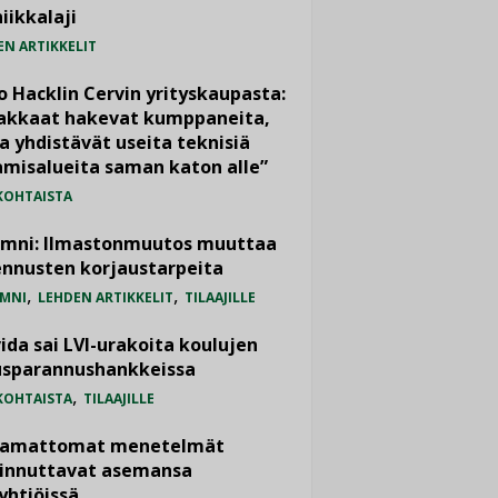
iikkalaji
EN ARTIKKELIT
o Hacklin Cervin yrityskaupasta:
iakkaat hakevat kumppaneita,
a yhdistävät useita teknisiä
misalueita saman katon alle”
KOHTAISTA
umni: Ilmastonmuutos muuttaa
nnusten korjaustarpeita
,
,
MNI
LEHDEN ARTIKKELIT
TILAAJILLE
ida sai LVI-urakoita koulujen
usparannushankkeissa
,
KOHTAISTA
TILAAJILLE
vamattomat menetelmät
iinnuttavat asemansa
yhtiöissä