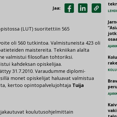
tekn
Jaa:
LEHD
JAA
JAA
KOPIOI
FACEBOOKISSA
LINKEDINISSÄ
LINKKI
Jarn
”As
pistossa (LUT) suoritettiin 565
jotk
osaa
te oli 560 tutkintoa. Valmistuneista 423 oli
AJAN
atieteiden maistereita. Tekniikan alalta
e valmistui filosofian tohtoriksi.
Kol
rake
istui kahdeksan opiskelijaa.
KOLU
äättyy 31.7.2010. Varaudumme diplomi-
sillä monet opiskelijat haluavat valmistua
Brav
a, kertoo opintopalvelujohtaja
Tuija
per
AJAN
Kai
vak
 jakautuvat koulutusohjelmittain
talo