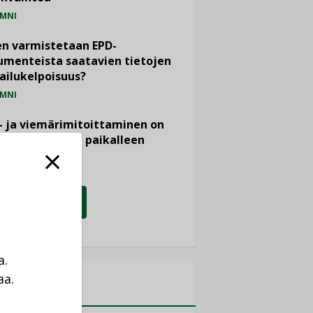
MNI
n varmistetaan EPD-
menteista saatavien tietojen
ailukelpoisuus?
MNI
- ja viemärimitoittaminen on
htänyt ajassa paikalleen
PIDE
KATSO KAIKKI
a.
aa.
MITYKSET
a