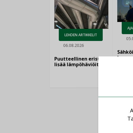
AJ
LEHDEN ARTIKKELIT
05.
06.08.2026
Sähkö
kasvaa
Puutteellinen eristys
”Tulev
lisää lämpöhäviöitä
syntyv
teknol
yhtee
A
Ta