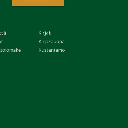
ttä
Kirjat
ot
Kirjakauppa
ttolomake
Kustantamo