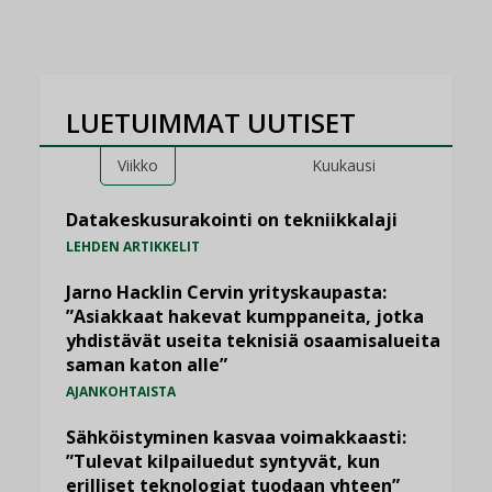
LUETUIMMAT UUTISET
Viikko
Kuukausi
Datakeskusurakointi on tekniikkalaji
LEHDEN ARTIKKELIT
Jarno Hacklin Cervin yrityskaupasta:
”Asiakkaat hakevat kumppaneita, jotka
yhdistävät useita teknisiä osaamisalueita
saman katon alle”
AJANKOHTAISTA
Sähköistyminen kasvaa voimakkaasti:
”Tulevat kilpailuedut syntyvät, kun
erilliset teknologiat tuodaan yhteen”