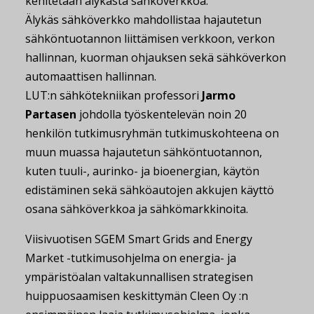
kehitetään älykästä sähköverkkoa.
Älykäs sähköverkko mahdollistaa hajautetun
sähköntuotannon liittämisen verkkoon, verkon
hallinnan, kuorman ohjauksen sekä sähköverkon
automaattisen hallinnan.
LUT:n sähkötekniikan professori
Jarmo
Partasen
johdolla työskentelevän noin 20
henkilön tutkimusryhmän tutkimuskohteena on
muun muassa hajautetun sähköntuotannon,
kuten tuuli-, aurinko- ja bioenergian, käytön
edistäminen sekä sähköautojen akkujen käyttö
osana sähköverkkoa ja sähkömarkkinoita.
Viisivuotisen SGEM Smart Grids and Energy
Market -tutkimusohjelma on energia- ja
ympäristöalan valtakunnallisen strategisen
huippuosaamisen keskittymän Cleen Oy :n