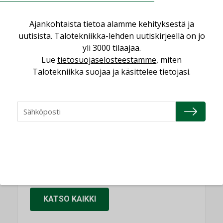
KOLUMNI
Ajankohtaista tietoa alamme kehityksestä ja
Sähköistäminen säästää euroja
uutisista. Talotekniikka-lehden uutiskirjeellä on jo
KOLUMNI
yli 3000 tilaajaa.
Yli miljoona kotia on vailla toimivaa
Lue
tietosuojaselosteestamme
, miten
ilmanvaihtoa
Talotekniikka suojaa ja käsittelee tietojasi.
KOLUMNI
Miten varmistetaan EPD-dokumenteista
saatavien tietojen vertailukelpoisuus?
KOLUMNI
Vesi- ja viemärimitoittaminen on
jämähtänyt ajassa paikalleen
MIELIPIDE
KATSO KAIKKI