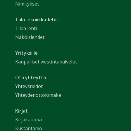
Nimitykset
Talotekniikka-lehti
Tilaa lehti
Näköislehdet
Yrityksille
Kaupalliset viestintäpalvelut
Ota yhteyttä
Yhteystiedot
Yhteydenottolomake
Kirjat
Kirjakauppa
Kustantamo