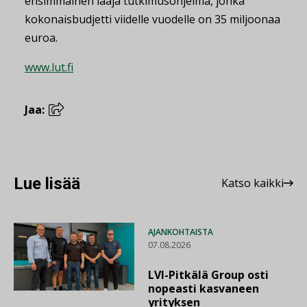
ensimmäinen laaja tutkimusohjelma, jonka
kokonaisbudjetti viidelle vuodelle on 35 miljoonaa
euroa.
www.lut.fi
Jaa:
Lue lisää
Katso kaikki
AJANKOHTAISTA
07.08.2026
LVI-Pitkälä Group osti
nopeasti kasvaneen
yrityksen