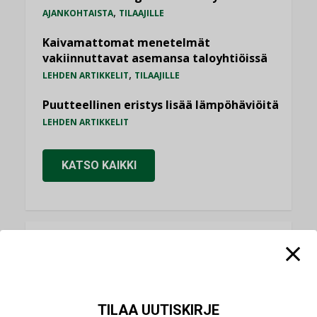
,
AJANKOHTAISTA
TILAAJILLE
Kaivamattomat menetelmät
vakiinnuttavat asemansa taloyhtiöissä
,
LEHDEN ARTIKKELIT
TILAAJILLE
Puutteellinen eristys lisää lämpöhäviöitä
LEHDEN ARTIKKELIT
KATSO KAIKKI
NÄKÖKULMIA
Puheista tekoihin – uusin teknologia
käyttöön kiinteistöissä
TILAA UUTISKIRJE