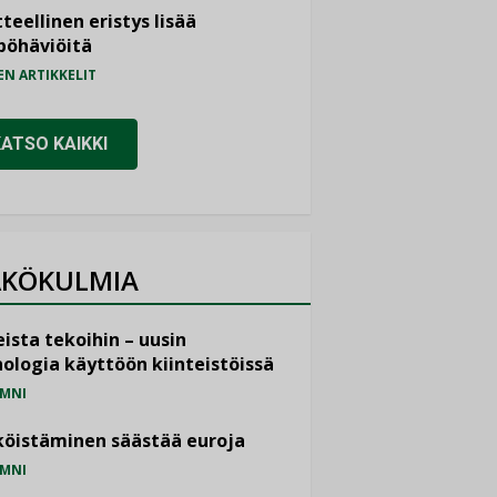
teellinen eristys lisää
pöhäviöitä
EN ARTIKKELIT
KATSO KAIKKI
KÖKULMIA
ista tekoihin – uusin
ologia käyttöön kiinteistöissä
MNI
öistäminen säästää euroja
MNI