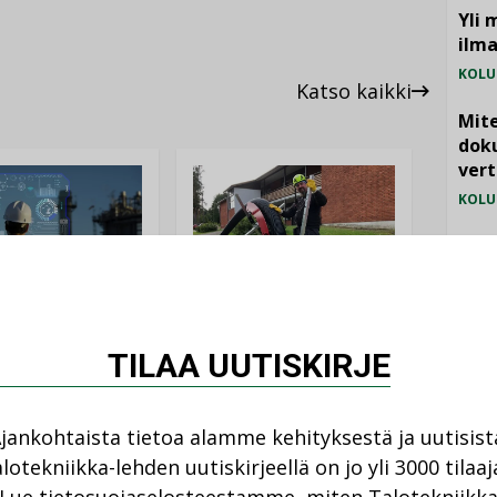
Yli 
ilm
KOLU
Katso kaikki
Mite
doku
vert
KOLU
Vesi
jämä
MIELI
ANKOHTAISTA
LEHDEN ARTIKKELIT
TILAA UUTISKIRJE
08.2026
04.08.2026
istyminen
Kaivamattomat
 voimakkaasti:
jankohtaista tietoa alamme kehityksestä ja uutisist
menetelmät
at kilpailuedut
lotekniikka-lehden uutiskirjeellä on jo yli 3000 tilaaj
vakiinnuttavat
ät, kun erilliset
asemansa
ogiat tuodaan