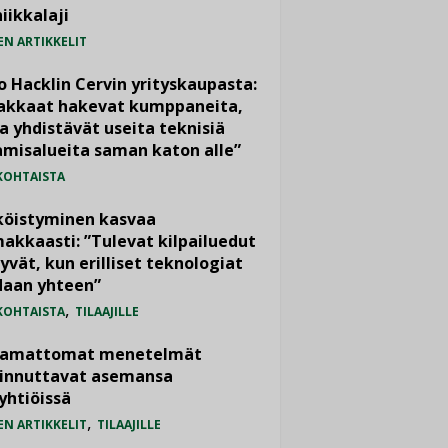
iikkalaji
EN ARTIKKELIT
o Hacklin Cervin yrityskaupasta:
iakkaat hakevat kumppaneita,
a yhdistävät useita teknisiä
misalueita saman katon alle”
KOHTAISTA
köistyminen kasvaa
akkaasti: ”Tulevat kilpailuedut
yvät, kun erilliset teknologiat
daan yhteen”
,
KOHTAISTA
TILAAJILLE
vamattomat menetelmät
iinnuttavat asemansa
yhtiöissä
,
EN ARTIKKELIT
TILAAJILLE