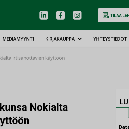
TILAA LE
MEDIAMYYNTI
KIRJAKAUPPA
YHTEYSTIEDOT
ialta irtisanottavien käyttöön
LU
kkunsa Nokialta
äyttöön
Data