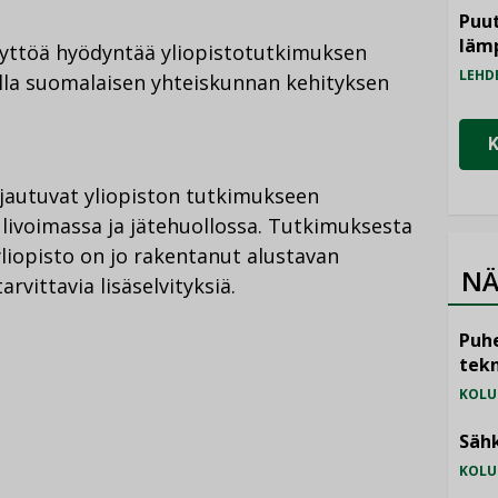
Puut
läm
äyttöä hyödyntää yliopistotutkimuksen
LEHD
lla suomalaisen yhteiskunnan kehityksen
jautuvat yliopiston tutkimukseen
ulivoimassa ja jätehuollossa. Tutkimuksesta
liopisto on jo rakentanut alustavan
NÄ
arvittavia lisäselvityksiä.
Puhe
tekn
KOLU
Sähk
KOLU