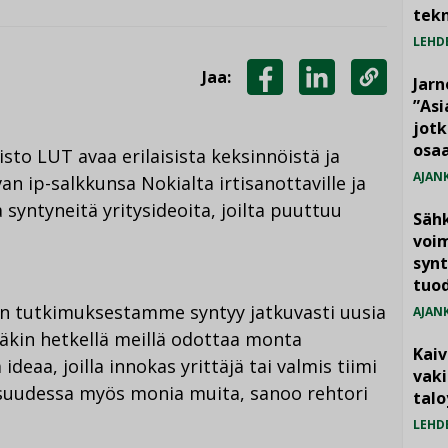
tekn
LEHD
Jaa:
Jarn
JAA
JAA
KOPIOI
”As
jotk
FACEBOOKISSA
LINKEDINISSÄ
LINKKI
osaa
sto LUT avaa erilaisista keksinnöistä ja
AJAN
n ip-salkkunsa Nokialta irtisanottaville ja
 syntyneitä yritysideoita, joilta puuttuu
Säh
voim
synt
tuo
en tutkimuksestamme syntyy jatkuvasti uusia
AJAN
lläkin hetkellä meillä odottaa monta
Kai
ideaa, joilla innokas yrittäjä tai valmis tiimi
vak
vaisuudessa myös monia muita, sanoo rehtori
talo
LEHD