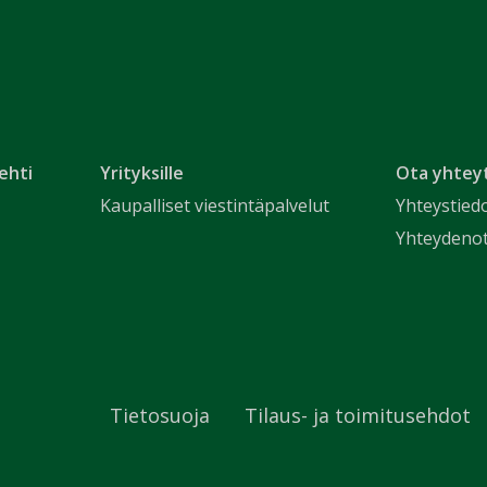
ehti
Yrityksille
Ota yhtey
Kaupalliset viestintäpalvelut
Yhteystied
Yhteydeno
Tietosuoja
Tilaus- ja toimitusehdot