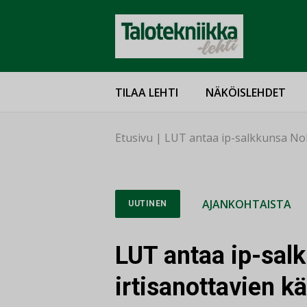
TILAA LEHTI
NÄKÖISLEHDET
Etusivu
|
LUT antaa ip-salkkunsa Nok
AJANKOHTAISTA
UUTINEN
LUT antaa ip-sal
irtisanottavien k