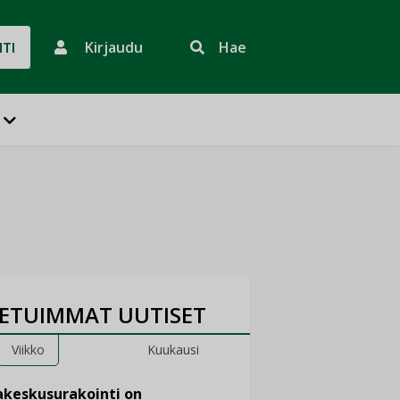
Kirjaudu
Hae
HTI
ETUIMMAT UUTISET
Viikko
Kuukausi
keskusurakointi on