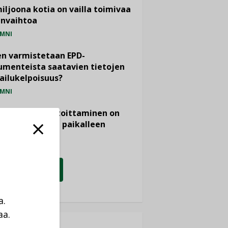
miljoona kotia on vailla toimivaa
anvaihtoa
MNI
n varmistetaan EPD-
menteista saatavien tietojen
ailukelpoisuus?
MNI
- ja viemärimitoittaminen on
htänyt ajassa paikalleen
PIDE
KATSO KAIKKI
a.
aa.