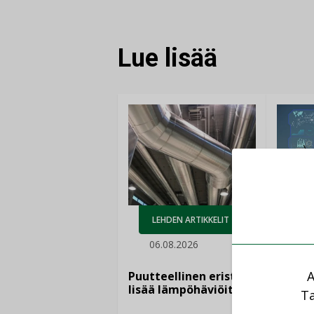
FACEBOOKISSA
LINKEDINISSÄ
LINKKI
Lue lisää
AJ
LEHDEN ARTIKKELIT
05.
06.08.2026
Sähkö
kasvaa
A
Puutteellinen eristys
”Tulev
lisää lämpöhäviöitä
Ta
syntyv
teknol