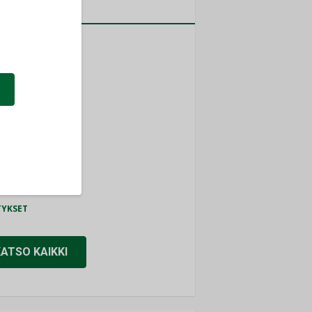
a
MITYKSET
ti
TYKSET
ir
TYKSET
nlund Oy
TYKSET
eider Electric
TYKSET
KATSO KAIKKI