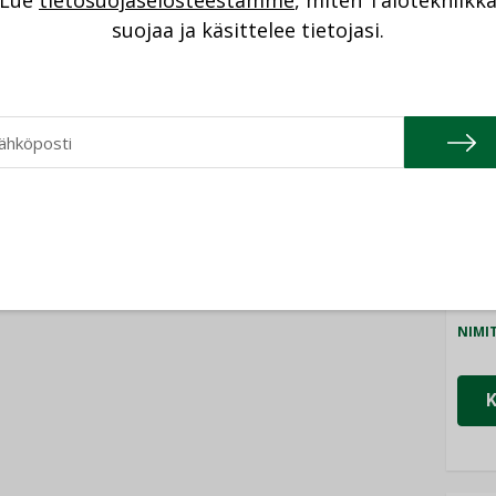
Lue
tietosuojaselosteestamme
, miten Talotekniikk
NI
taloyhtiöissä
n”
suojaa ja käsittelee tietojasi.
Cons
NIMI
Refa
NIMI
Gra
NIMI
Schn
NIMI