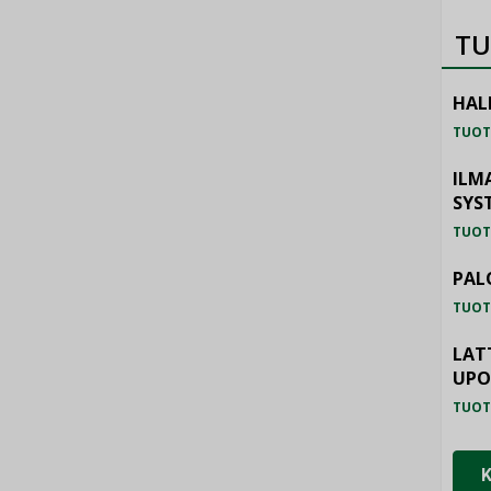
TU
HAL
TUOT
ILM
SYS
TUOT
PAL
TUOT
LAT
UP
TUOT