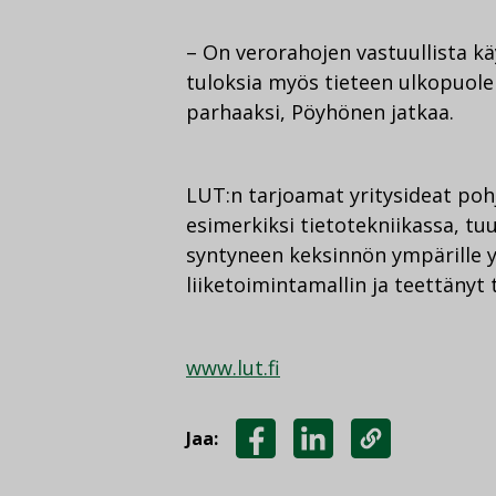
– On verorahojen vastuullista k
tuloksia myös tieteen ulkopuole
parhaaksi, Pöyhönen jatkaa.
LUT:n tarjoamat yritysideat poh
esimerkiksi tietotekniikassa, tu
syntyneen keksinnön ympärille y
liiketoimintamallin ja teettänyt t
www.lut.fi
Jaa:
JAA
JAA
KOPIOI