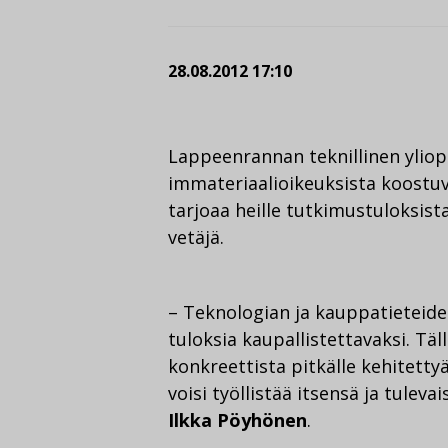
28.08.2012 17:10
Lappeenrannan teknillinen yliopi
immateriaalioikeuksista koostuva
tarjoaa heille tutkimustuloksista
vetäjä.
– Teknologian ja kauppatieteid
tuloksia kaupallistettavaksi. Tä
konkreettista pitkälle kehitettyä 
voisi työllistää itsensä ja tule
Ilkka Pöyhönen
.