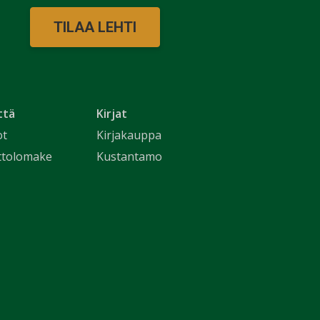
TILAA LEHTI
ttä
Kirjat
ot
Kirjakauppa
ttolomake
Kustantamo