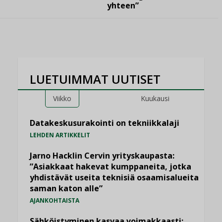
yhteen”
LUETUIMMAT UUTISET
Viikko
Kuukausi
Datakeskusurakointi on tekniikkalaji
LEHDEN ARTIKKELIT
Jarno Hacklin Cervin yrityskaupasta:
”Asiakkaat hakevat kumppaneita, jotka
yhdistävät useita teknisiä osaamisalueita
saman katon alle”
AJANKOHTAISTA
Sähköistyminen kasvaa voimakkaasti: