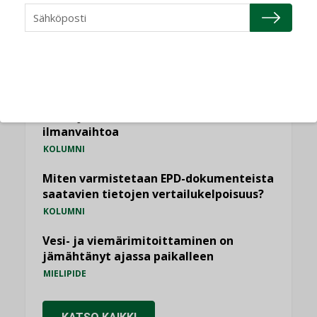
Puheista tekoihin – uusin teknologia
käyttöön kiinteistöissä
KOLUMNI
Sähköistäminen säästää euroja
KOLUMNI
Yli miljoona kotia on vailla toimivaa
ilmanvaihtoa
KOLUMNI
Miten varmistetaan EPD-dokumenteista
saatavien tietojen vertailukelpoisuus?
KOLUMNI
Vesi- ja viemärimitoittaminen on
jämähtänyt ajassa paikalleen
MIELIPIDE