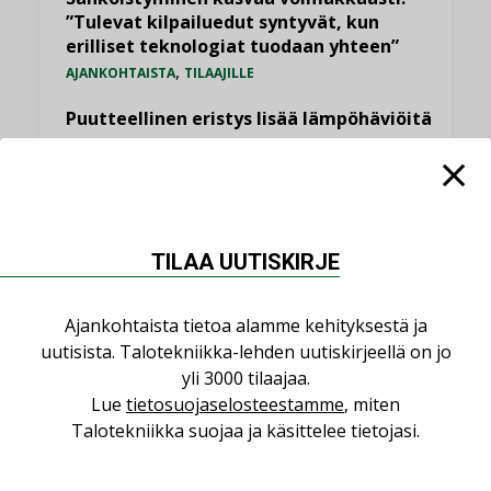
”Tulevat kilpailuedut syntyvät, kun
erilliset teknologiat tuodaan yhteen”
,
AJANKOHTAISTA
TILAAJILLE
Puutteellinen eristys lisää lämpöhäviöitä
LEHDEN ARTIKKELIT
Kaivamattomat menetelmät
vakiinnuttavat asemansa taloyhtiöissä
,
LEHDEN ARTIKKELIT
TILAAJILLE
TILAA UUTISKIRJE
KATSO KAIKKI
Ajankohtaista tietoa alamme kehityksestä ja
uutisista. Talotekniikka-lehden uutiskirjeellä on jo
yli 3000 tilaajaa.
Lue
tietosuojaselosteestamme
, miten
Talotekniikka suojaa ja käsittelee tietojasi.
NÄKÖKULMIA