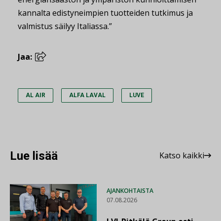
kannalta edistyneimpien tuotteiden tutkimus ja
valmistus säilyy Italiassa.”
Jaa:
AL AIR
ALFA LAVAL
LUVE
Lue lisää
Katso kaikki
AJANKOHTAISTA
07.08.2026