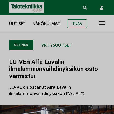
UUTISET
NÄKÖKULMAT
TILAA
YRITYSUUTISET
UUTINEN
LU-VEn Alfa Lavalin
ilmalämmönvaihdinyksikön osto
varmistui
LU-VE on ostanut Alfa Lavalin
ilmalämmönvaihdinyksikön (”AL Air”).