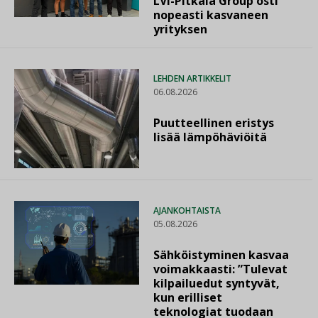
LVI-Pitkälä Group osti
nopeasti kasvaneen
yrityksen
LEHDEN ARTIKKELIT
06.08.2026
Puutteellinen eristys
lisää lämpöhäviöitä
AJANKOHTAISTA
05.08.2026
Sähköistyminen kasvaa
voimakkaasti: ”Tulevat
kilpailuedut syntyvät,
kun erilliset
teknologiat tuodaan