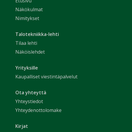
Etusivu
Näkökulmat
Nimitykset
Talotekniikka-lehti
Tilaa lehti
Näköislehdet
Yrityksille
Kaupalliset viestintäpalvelut
Ota yhteyttä
Yhteystiedot
Yhteydenottolomake
Kirjat