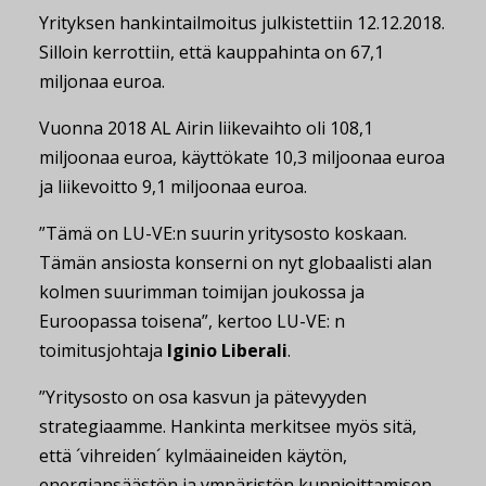
Yrityksen hankintailmoitus julkistettiin 12.12.2018.
Silloin kerrottiin, että kauppahinta on 67,1
miljonaa euroa.
Vuonna 2018 AL Airin liikevaihto oli 108,1
miljoonaa euroa, käyttökate 10,3 miljoonaa euroa
ja liikevoitto 9,1 miljoonaa euroa.
”Tämä on LU-VE:n suurin yritysosto koskaan.
Tämän ansiosta konserni on nyt globaalisti alan
kolmen suurimman toimijan joukossa ja
Euroopassa toisena”, kertoo LU-VE: n
toimitusjohtaja
Iginio Liberali
.
”Yritysosto on osa kasvun ja pätevyyden
strategiaamme. Hankinta merkitsee myös sitä,
että ´vihreiden´ kylmäaineiden käytön,
energiansäästön ja ympäristön kunnioittamisen