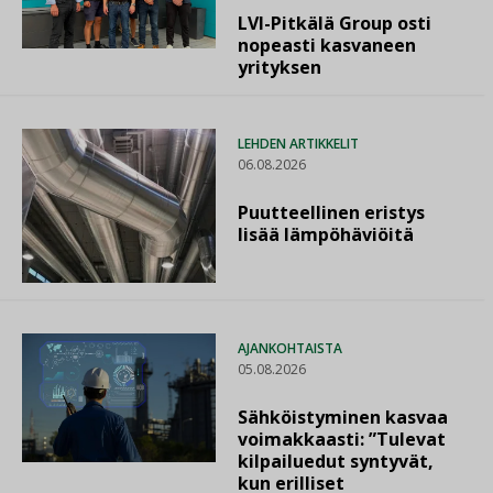
LVI-Pitkälä Group osti
nopeasti kasvaneen
yrityksen
LEHDEN ARTIKKELIT
06.08.2026
Puutteellinen eristys
lisää lämpöhäviöitä
AJANKOHTAISTA
05.08.2026
Sähköistyminen kasvaa
voimakkaasti: ”Tulevat
kilpailuedut syntyvät,
kun erilliset