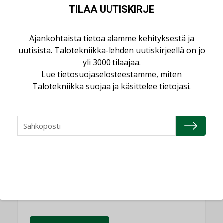
TILAA UUTISKIRJE
Puheista tekoihin – uusin teknologia
käyttöön kiinteistöissä
KOLUMNI
Ajankohtaista tietoa alamme kehityksestä ja
uutisista. Talotekniikka-lehden uutiskirjeellä on jo
Sähköistäminen säästää euroja
yli 3000 tilaajaa.
KOLUMNI
Lue
tietosuojaselosteestamme
, miten
Talotekniikka suojaa ja käsittelee tietojasi.
Yli miljoona kotia on vailla toimivaa
ilmanvaihtoa
KOLUMNI
Miten varmistetaan EPD-dokumenteista
saatavien tietojen vertailukelpoisuus?
KOLUMNI
Vesi- ja viemärimitoittaminen on
jämähtänyt ajassa paikalleen
MIELIPIDE