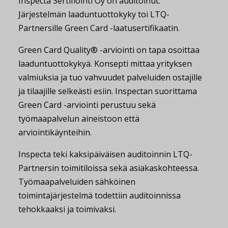
Inspecta Sertifiointi Oy on auditoinut.
Järjestelmän laaduntuottokyky toi LTQ-
Partnersille Green Card -laatusertifikaatin.
Green Card Quality® -arviointi on tapa osoittaa
laaduntuottokykyä. Konsepti mittaa yrityksen
valmiuksia ja tuo vahvuudet palveluiden ostajille
ja tilaajille selkeästi esiin. Inspectan suorittama
Green Card -arviointi perustuu sekä
työmaapalvelun aineistoon että
arviointikäynteihin.
Inspecta teki kaksipäiväisen auditoinnin LTQ-
Partnersin toimitiloissa sekä asiakaskohteessa.
Työmaapalveluiden sähköinen
toimintajärjestelmä todettiin auditoinnissa
tehokkaaksi ja toimivaksi.