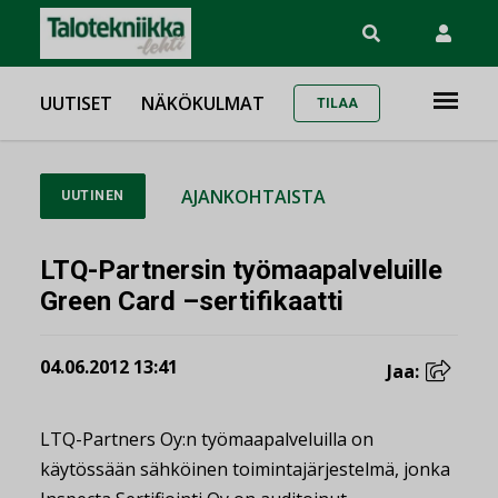
UUTISET
NÄKÖKULMAT
TILAA
AJANKOHTAISTA
UUTINEN
LTQ-Partnersin työmaapalveluille
Green Card –sertifikaatti
04.06.2012 13:41
Jaa:
LTQ-Partners Oy:n työmaapalveluilla on
käytössään sähköinen toimintajärjestelmä, jonka