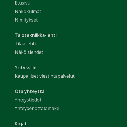
Etusivu
Näkökulmat
Nimitykset
Talotekniikka-lehti
Tilaa lehti
Näköislehdet
Yrityksille
Kaupalliset viestintäpalvelut
Ota yhteyttä
Yhteystiedot
Yhteydenottolomake
Kirjat