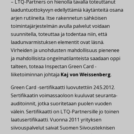
– LTQ-Partners on hienolla tavalla toteuttanut
laaduntuottokyvyn edellyttämiä käytänteitä osana
arjen rutiineita. Itse rakennetun sähköisen
toimintajärjestelmän avulla palvelut voidaan
suunnitella, toteuttaa ja todentaa niin, että
laadunvarmistuksen elementit ovat läsnä.
Virheiden ja unohdusten mahdollisuus pienenee
ja mahdollisista ongelmatilanteista saadaan oppi
talteen, toteaa Inspectan Green Card -
liiketoiminnan johtaja
Kaj von Weissenberg
.
Green Card -sertifikaatti luovutettiin 24.5.2012.
Sertifikaatin voimassaoloon kuuluvat seuranta-
auditoinnit, jotka suoritetaan puolen vuoden
välein. Sertifikaatti on LTQ-Partnersille jo toinen
laatusertifikaatti. Vuonna 2011 yrityksen
siivouspalvelut saivat Suomen Siivousteknisen