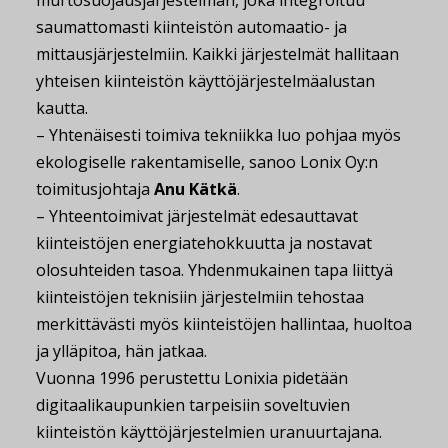
murtosuojausjärjestelmän, joka integroituu
saumattomasti kiinteistön automaatio- ja
mittausjärjestelmiin. Kaikki järjestelmät hallitaan
yhteisen kiinteistön käyttöjärjestelmäalustan
kautta.
– Yhtenäisesti toimiva tekniikka luo pohjaa myös
ekologiselle rakentamiselle, sanoo Lonix Oy:n
toimitusjohtaja
Anu Kätkä
.
– Yhteentoimivat järjestelmät edesauttavat
kiinteistöjen energiatehokkuutta ja nostavat
olosuhteiden tasoa. Yhdenmukainen tapa liittyä
kiinteistöjen teknisiin järjestelmiin tehostaa
merkittävästi myös kiinteistöjen hallintaa, huoltoa
ja ylläpitoa, hän jatkaa.
Vuonna 1996 perustettu Lonixia pidetään
digitaalikaupunkien tarpeisiin soveltuvien
kiinteistön käyttöjärjestelmien uranuurtajana.