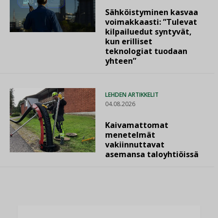
Sähköistyminen kasvaa
voimakkaasti: ”Tulevat
kilpailuedut syntyvät,
kun erilliset
teknologiat tuodaan
yhteen”
LEHDEN ARTIKKELIT
04.08.2026
Kaivamattomat
menetelmät
vakiinnuttavat
asemansa taloyhtiöissä