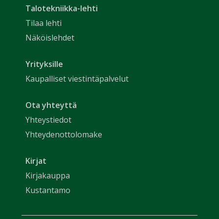
Talotekniikka-lehti
Tilaa lehti
Näköislehdet
Yrityksille
Kaupalliset viestintäpalvelut
Ota yhteyttä
Yhteystiedot
Yhteydenottolomake
Kirjat
Kirjakauppa
Kustantamo