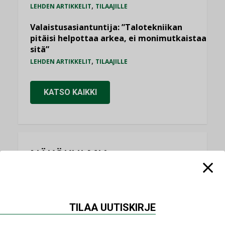
,
LEHDEN ARTIKKELIT
TILAAJILLE
Valaistusasiantuntija: ”Talotekniikan
pitäisi helpottaa arkea, ei monimutkaistaa
sitä”
,
LEHDEN ARTIKKELIT
TILAAJILLE
KATSO KAIKKI
NÄKÖKULMIA
Puheista tekoihin – uusin teknologia
käyttöön kiinteistöissä
KOLUMNI
TILAA UUTISKIRJE