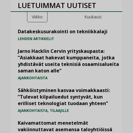
LUETUIMMAT UUTISET
Viikko
Kuukausi
Datakeskusurakointi on tekniikkalaji
LEHDEN ARTIKKELIT
Jarno Hacklin Cervin yrityskaupasta:
”Asiakkaat hakevat kumppaneita, jotka
yhdistävät useita teknisiä osaamisalueita
saman katon alle”
AJANKOHTAISTA
Sähköistyminen kasvaa voimakkaasti:
”Tulevat kilpailuedut syntyvät, kun
erilliset teknologiat tuodaan yhteen”
,
AJANKOHTAISTA
TILAAJILLE
Kaivamattomat menetelmät
vakiinnuttavat asemansa taloyhtiöissä