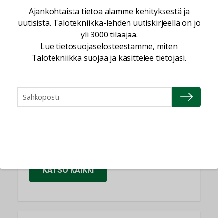
Sähköistäminen säästää euroja
Ajankohtaista tietoa alamme kehityksestä ja
KOLUMNI
uutisista. Talotekniikka-lehden uutiskirjeellä on jo
Yli miljoona kotia on vailla toimivaa
yli 3000 tilaajaa.
ilmanvaihtoa
Lue
tietosuojaselosteestamme
, miten
KOLUMNI
Talotekniikka suojaa ja käsittelee tietojasi.
Miten varmistetaan EPD-dokumenteista
saatavien tietojen vertailukelpoisuus?
KOLUMNI
Vesi- ja viemärimitoittaminen on
jämähtänyt ajassa paikalleen
MIELIPIDE
KATSO KAIKKI