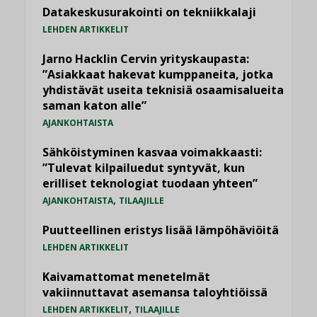
Datakeskusurakointi on tekniikkalaji
LEHDEN ARTIKKELIT
Jarno Hacklin Cervin yrityskaupasta:
”Asiakkaat hakevat kumppaneita, jotka
yhdistävät useita teknisiä osaamisalueita
saman katon alle”
AJANKOHTAISTA
Sähköistyminen kasvaa voimakkaasti:
”Tulevat kilpailuedut syntyvät, kun
erilliset teknologiat tuodaan yhteen”
,
AJANKOHTAISTA
TILAAJILLE
Puutteellinen eristys lisää lämpöhäviöitä
LEHDEN ARTIKKELIT
Kaivamattomat menetelmät
vakiinnuttavat asemansa taloyhtiöissä
,
LEHDEN ARTIKKELIT
TILAAJILLE