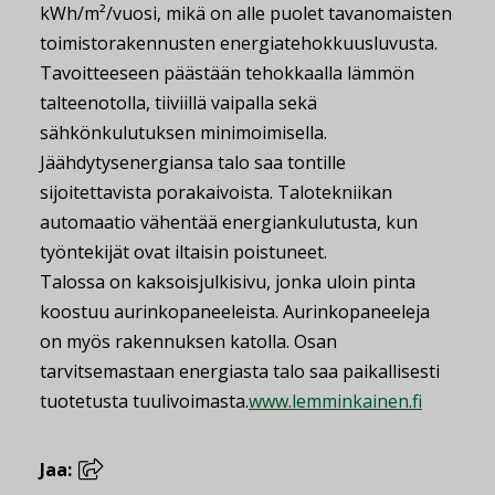
kWh/m²/vuosi, mikä on alle puolet tavanomaisten
toimistorakennusten energiatehokkuusluvusta.
Tavoitteeseen päästään tehokkaalla lämmön
talteenotolla, tiiviillä vaipalla sekä
sähkönkulutuksen minimoimisella.
Jäähdytysenergiansa talo saa tontille
sijoitettavista porakaivoista. Talotekniikan
automaatio vähentää energiankulutusta, kun
työntekijät ovat iltaisin poistuneet.
Talossa on kaksoisjulkisivu, jonka uloin pinta
koostuu aurinkopaneeleista. Aurinkopaneeleja
on myös rakennuksen katolla. Osan
tarvitsemastaan energiasta talo saa paikallisesti
tuotetusta tuulivoimasta.
www.lemminkainen.fi
Jaa: