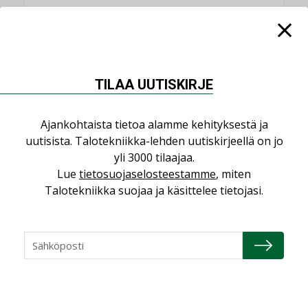
KATSO KAIKKI
TILAA UUTISKIRJE
NÄKÖKULMIA
Ajankohtaista tietoa alamme kehityksestä ja
uutisista. Talotekniikka-lehden uutiskirjeellä on jo
Puheista tekoihin – uusin teknologia
yli 3000 tilaajaa.
käyttöön kiinteistöissä
Lue
tietosuojaselosteestamme
, miten
KOLUMNI
Talotekniikka suojaa ja käsittelee tietojasi.
Sähköistäminen säästää euroja
KOLUMNI
Yli miljoona kotia on vailla toimivaa
ilmanvaihtoa
KOLUMNI