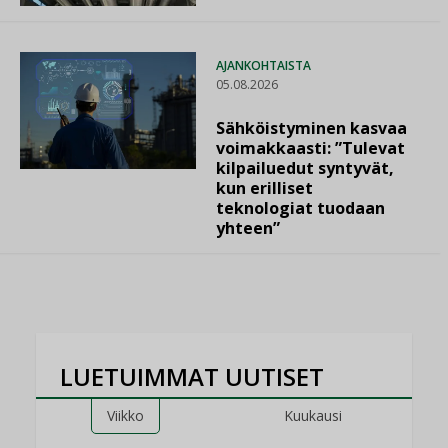
AJANKOHTAISTA
05.08.2026
Sähköistyminen kasvaa
voimakkaasti: ”Tulevat
kilpailuedut syntyvät,
kun erilliset
teknologiat tuodaan
yhteen”
LUETUIMMAT UUTISET
Viikko
Kuukausi