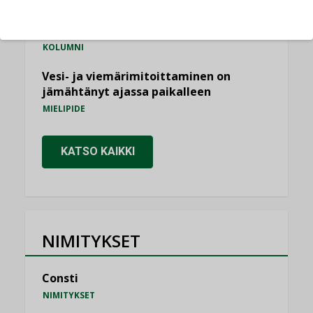
Miten varmistetaan EPD-dokumenteista
saatavien tietojen vertailukelpoisuus?
KOLUMNI
Vesi- ja viemärimitoittaminen on
jämähtänyt ajassa paikalleen
MIELIPIDE
KATSO KAIKKI
NIMITYKSET
Consti
NIMITYKSET