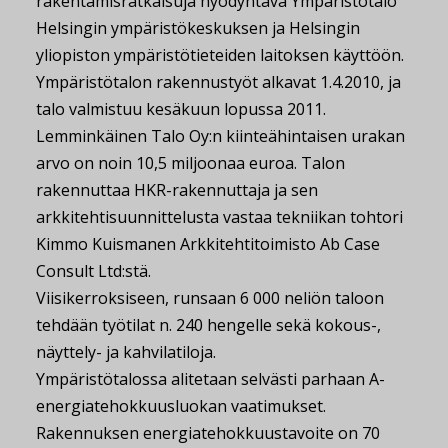
rakentamisratkaisuja hyödyntävä Ympäristötalo
Helsingin ympäristökeskuksen ja Helsingin
yliopiston ympäristötieteiden laitoksen käyttöön.
Ympäristötalon rakennustyöt alkavat 1.4.2010, ja
talo valmistuu kesäkuun lopussa 2011.
Lemminkäinen Talo Oy:n kiinteähintaisen urakan
arvo on noin 10,5 miljoonaa euroa. Talon
rakennuttaa HKR-rakennuttaja ja sen
arkkitehtisuunnittelusta vastaa tekniikan tohtori
Kimmo Kuismanen Arkkitehtitoimisto Ab Case
Consult Ltd:stä.
Viisikerroksiseen, runsaan 6 000 neliön taloon
tehdään työtilat n. 240 hengelle sekä kokous-,
näyttely- ja kahvilatiloja.
Ympäristötalossa alitetaan selvästi parhaan A-
energiatehokkuusluokan vaatimukset.
Rakennuksen energiatehokkuustavoite on 70