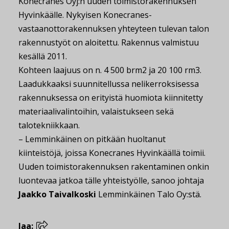
Konecranes Oyj:n uuden toimistorakennuksen
Hyvinkäälle. Nykyisen Konecranes-
vastaanottorakennuksen yhteyteen tulevan talon
rakennustyöt on aloitettu. Rakennus valmistuu
kesällä 2011.
Kohteen laajuus on n. 4 500 brm2 ja 20 100 rm3.
Laadukkaaksi suunnitellussa nelikerroksisessa
rakennuksessa on erityistä huomiota kiinnitetty
materiaalivalintoihin, valaistukseen sekä
talotekniikkaan.
– Lemminkäinen on pitkään huoltanut
kiinteistöjä, joissa Konecranes Hyvinkäällä toimii.
Uuden toimistorakennuksen rakentaminen onkin
luontevaa jatkoa tälle yhteistyölle, sanoo johtaja
Jaakko Taivalkoski
Lemminkäinen Talo Oy:stä.
Jaa: