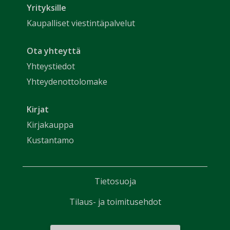
Yrityksille
Kaupalliset viestintäpalvelut
Ota yhteyttä
Yhteystiedot
Yhteydenottolomake
Kirjat
Kirjakauppa
Kustantamo
Tietosuoja
Tilaus- ja toimitusehdot