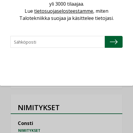
yli 3000 tilaajaa.
Lue
tietosuojaselosteestamme
, miten
Miten varmistetaan EPD-dokumenteista
saatavien tietojen vertailukelpoisuus?
Talotekniikka suojaa ja käsittelee tietojasi.
KOLUMNI
Vesi- ja viemärimitoittaminen on
jämähtänyt ajassa paikalleen
MIELIPIDE
KATSO KAIKKI
NIMITYKSET
Consti
NIMITYKSET