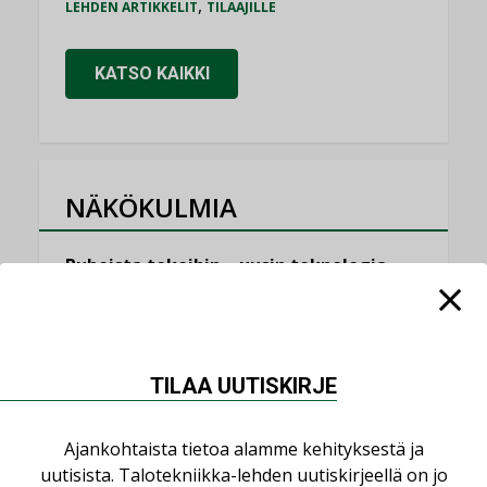
,
LEHDEN ARTIKKELIT
TILAAJILLE
KATSO KAIKKI
NÄKÖKULMIA
Puheista tekoihin – uusin teknologia
käyttöön kiinteistöissä
KOLUMNI
Sähköistäminen säästää euroja
TILAA UUTISKIRJE
KOLUMNI
Yli miljoona kotia on vailla toimivaa
Ajankohtaista tietoa alamme kehityksestä ja
ilmanvaihtoa
uutisista. Talotekniikka-lehden uutiskirjeellä on jo
KOLUMNI