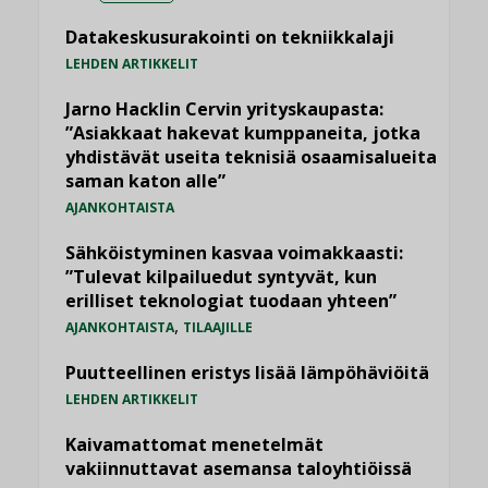
Datakeskusurakointi on tekniikkalaji
LEHDEN ARTIKKELIT
Jarno Hacklin Cervin yrityskaupasta:
”Asiakkaat hakevat kumppaneita, jotka
yhdistävät useita teknisiä osaamisalueita
saman katon alle”
AJANKOHTAISTA
Sähköistyminen kasvaa voimakkaasti:
”Tulevat kilpailuedut syntyvät, kun
erilliset teknologiat tuodaan yhteen”
,
AJANKOHTAISTA
TILAAJILLE
Puutteellinen eristys lisää lämpöhäviöitä
LEHDEN ARTIKKELIT
Kaivamattomat menetelmät
vakiinnuttavat asemansa taloyhtiöissä