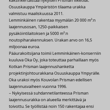
kaksinkertaistaa nykyisen Prisman liiketilat.
Osuuskauppa Ympäristön tilaama urakka
valmistuu maaliskuussa 2011.
Lemminkäinen rakentaa myymälän 20 000 m²:n
laajennusosan, 1250-paikkaisen
pysäköintilaitoksen ja 5000 m²:n
noutopiharakennuksen. Urakan arvo on 16,5
miljoonaa euroa.
Pääurakoitsijana toimii Lemminkäinen-konserniin
kuuluva Oka Oy, joka toteuttaa parhaillaan myös
Kotkan Prisman laajennushanketta
projektinjohtourakkana Osuuskauppa Ympyrälle.
Oka urakoi myös Kouvolan Prisman edellisen
laajennusvaiheen vuonna 1996.
– Nykyisessä suhdannetilanteessa Prisman
laajennusurakka on alueella merkittävä ja
toivottu. Se työllistää noin 150 rakentajaa ensi