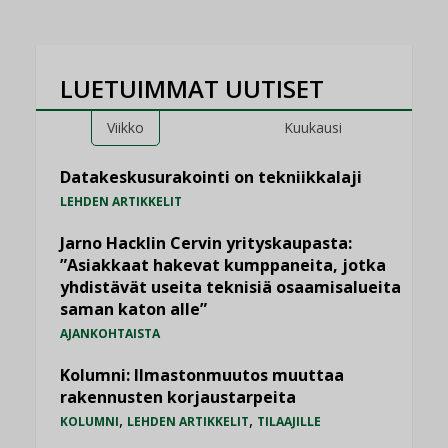
LUETUIMMAT UUTISET
Viikko
Kuukausi
Datakeskusurakointi on tekniikkalaji
LEHDEN ARTIKKELIT
Jarno Hacklin Cervin yrityskaupasta:
”Asiakkaat hakevat kumppaneita, jotka
yhdistävät useita teknisiä osaamisalueita
saman katon alle”
AJANKOHTAISTA
Kolumni: Ilmastonmuutos muuttaa
rakennusten korjaustarpeita
,
,
KOLUMNI
LEHDEN ARTIKKELIT
TILAAJILLE