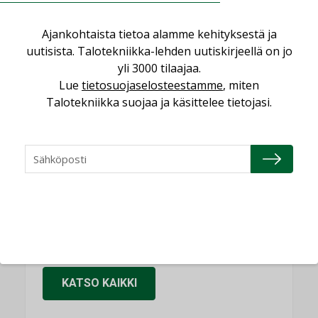
KOLUMNI
Ajankohtaista tietoa alamme kehityksestä ja
Sähköistäminen säästää euroja
uutisista. Talotekniikka-lehden uutiskirjeellä on jo
KOLUMNI
yli 3000 tilaajaa.
Yli miljoona kotia on vailla toimivaa
Lue
tietosuojaselosteestamme
, miten
ilmanvaihtoa
Talotekniikka suojaa ja käsittelee tietojasi.
KOLUMNI
Miten varmistetaan EPD-dokumenteista
saatavien tietojen vertailukelpoisuus?
KOLUMNI
Vesi- ja viemärimitoittaminen on
jämähtänyt ajassa paikalleen
MIELIPIDE
KATSO KAIKKI