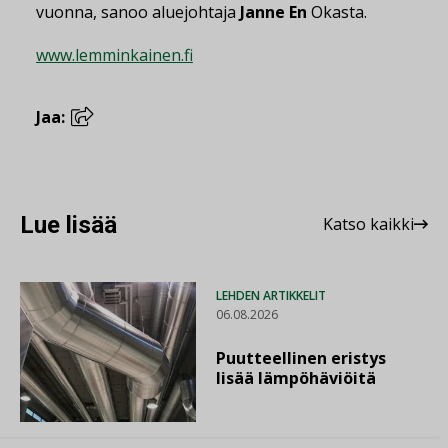
vuonna, sanoo aluejohtaja
Janne En
Okasta.
www.lemminkainen.fi
Jaa:
Lue lisää
Katso kaikki
LEHDEN ARTIKKELIT
06.08.2026
Puutteellinen eristys
lisää lämpöhäviöitä