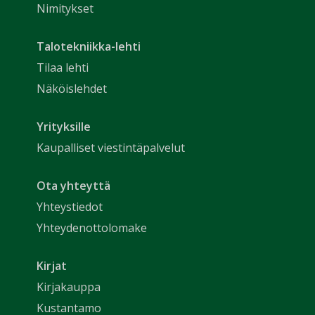
Nimitykset
Talotekniikka-lehti
Tilaa lehti
Näköislehdet
Yrityksille
Kaupalliset viestintäpalvelut
Ota yhteyttä
Yhteystiedot
Yhteydenottolomake
Kirjat
Kirjakauppa
Kustantamo