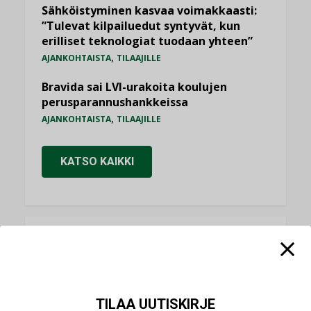
Sähköistyminen kasvaa voimakkaasti:
”Tulevat kilpailuedut syntyvät, kun
erilliset teknologiat tuodaan yhteen”
,
AJANKOHTAISTA
TILAAJILLE
Bravida sai LVI-urakoita koulujen
perusparannushankkeissa
,
AJANKOHTAISTA
TILAAJILLE
KATSO KAIKKI
NÄKÖKULMIA
Puheista tekoihin – uusin teknologia
käyttöön kiinteistöissä
TILAA UUTISKIRJE