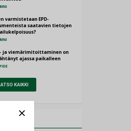
MNI
n varmistetaan EPD-
menteista saatavien tietojen
ailukelpoisuus?
MNI
- ja viemärimitoittaminen on
htänyt ajassa paikalleen
PIDE
KATSO KAIKKI
MITYKSET