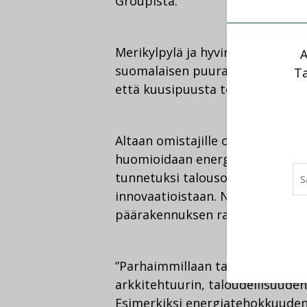
Groupista.
Merikylpylä ja hyvinvointikesk
A
suomalaisen puurakentamistaido
Ta
että kuusipuusta tehdään suurk
Altaan omistajille on ollut erity
huomioidaan energiatehokkuus ja
tunnetuksi talousohjatun raken
innovaatioistaan. Näitä teemoja
päärakennuksen rakentamisessa
”Parhaimmillaan talousohjatun 
arkkitehtuurin, taloudellisuude
Esimerkiksi energiatehokkuuden 