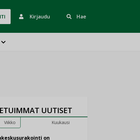
Kirjaudu
Hae
HTI
ETUIMMAT UUTISET
Viikko
Kuukausi
keskusurakointi on