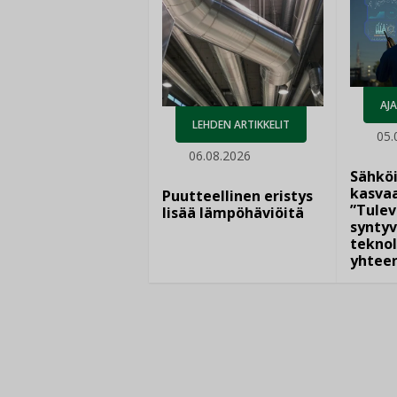
AJ
LEHDEN ARTIKKELIT
05.
06.08.2026
Sähkö
kasvaa
Puutteellinen eristys
”Tulev
lisää lämpöhäviöitä
syntyv
teknol
yhtee