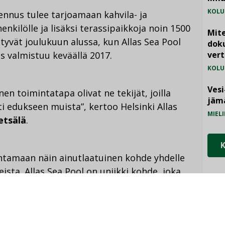
KOLU
nnus tulee tarjoamaan kahvila- ja
nkilölle ja lisäksi terassipaikkoja noin 1500
Mite
tyvät joulukuun alussa, kun Allas Sea Pool
doku
s valmistuu keväällä 2017.
vert
KOLU
Vesi
nen toimintatapa olivat ne tekijät, joilla
jämä
i edukseen muista”, kertoo Helsinki Allas
MIELI
etsälä
.
ntamaan näin ainutlaatuinen kohde yhdelle
sta. Allas Sea Pool on uniikki kohde, joka
myksiä vierailleen. Lehto pääsee rakentamaan
-ikonien joukkoon arkkitehtonisesti todella
NI
iketoimintajohtaja
Asko Myllymäki
Lehto