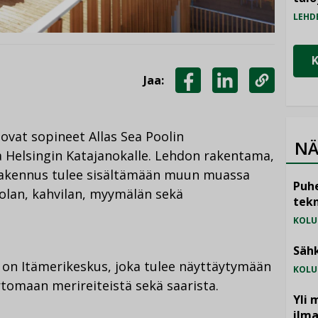
LEHD
Jaa:
JAA
JAA
KOPIOI
FACEBOOKISSA
LINKEDINISSÄ
LINKKI
 ovat sopineet Allas Sea Poolin
NÄ
Helsingin Katajanokalle. Lehdon rakentama,
rakennus tulee sisältämään muun muassa
Puhe
ntolan, kahvilan, myymälän sekä
tekn
KOLU
Sähk
 on Itämerikeskus, joka tulee näyttäytymään
KOLU
rtomaan merireiteistä sekä saarista.
Yli 
ilm