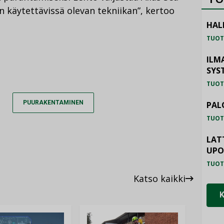
käytettävissä olevan tekniikan”, kertoo
HAL
TUOT
ILM
SYS
TUOT
PUURAKENTAMINEN
PAL
TUOT
LAT
UP
TUOT
Katso kaikki