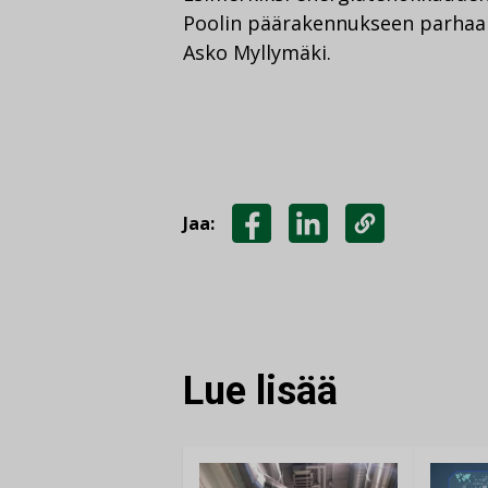
Poolin päärakennukseen parhaan 
Asko Myllymäki.
Jaa:
JAA
JAA
KOPIOI
FACEBOOKISSA
LINKEDINISSÄ
LINKKI
Lue lisää