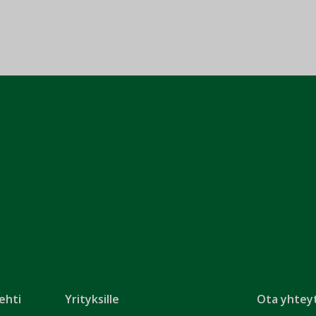
ehti
Yrityksille
Ota yhtey