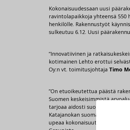
Kokonaisuudessaan uusi päärake
ravintolapaikkoja yhteensä 550 he
henkilölle. Rakennustyöt käynnis
sulkeutuu 6.12. Uusi päärakennu
“Innovatiivinen ja ratkaisukeskei
kotimainen Lehto erottui selväst
Oy:n vt. toimitusjohtaja
Timo M
”On etuoikeutettua päästä rake
Suomen keskeisimmistä arvoaluei
tarjoaa aidosti suomalaisia elä
Katajanokan suomalaisten design
upeaa kokonaisuutta”, toteaa li