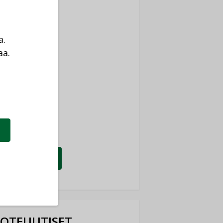
ti
TYKSET
a.
ir
aa.
TYKSET
a
nlund Oy
TYKSET
eider Electric
TYKSET
KATSO KAIKKI
OTEUUTISET