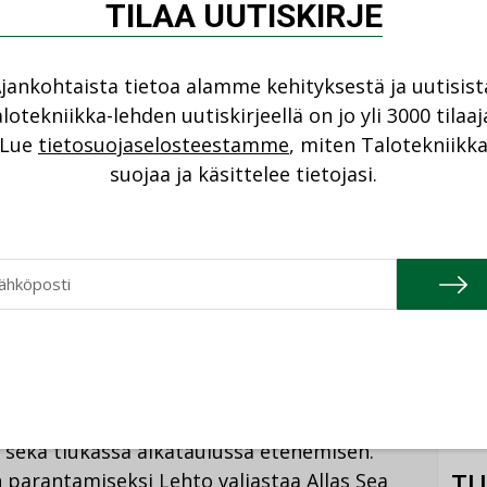
TILAA UUTISKIRJE
Cons
NIMI
uksen päärakennus tulevat näyttäytymään
jankohtaista tietoa alamme kehityksestä ja uutisist
Refa
n käyntikortteina. Timo Metsälä kertoo,
lotekniikka-lehden uutiskirjeellä on jo yli 3000 tilaaj
NIMI
aupungin keskustaan kodikas virkistysalue.
Lue
tietosuojaselosteestamme
, miten Talotekniikk
suojaa ja käsittelee tietojasi.
Gra
NIMI
isen tärkeää, että rakentamisessa
Schn
 vastuullisuus. Lehto Group on tullut
tamisen ideologiastaan sekä
NIMI
 tullaan hyödyntämään myös Allas Sea Poolin
.
rakentamisen malli mahdollistaa näyttävän
n sekä tiukassa aikataulussa etenemisen.
TU
parantamiseksi Lehto valjastaa Allas Sea