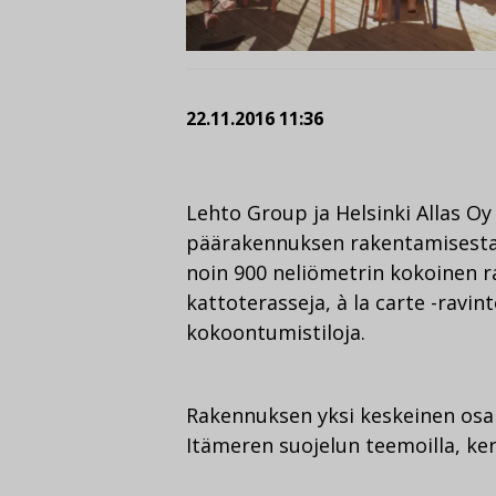
22.11.2016 11:36
Lehto Group ja Helsinki Allas Oy
päärakennuksen rakentamisesta 
noin 900 neliömetrin kokoinen 
kattoterasseja, à la carte -ravi
kokoontumistiloja.
Rakennuksen yksi keskeinen osa
Itämeren suojelun teemoilla, ke