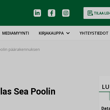
TILAA LE
MEDIAMYYNTI
KIRJAKAUPPA
YHTEYSTIEDOT
Poolin päärakennuksen
LU
las Sea Poolin
Data