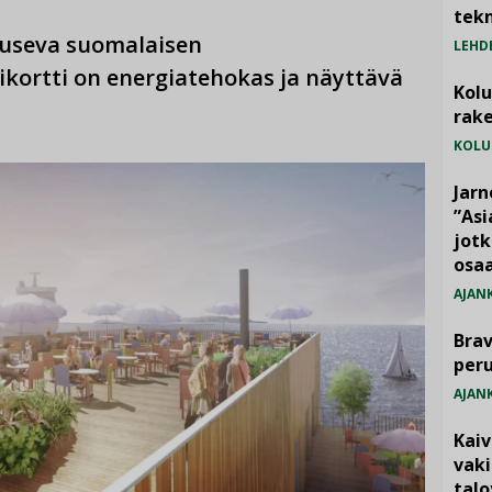
tekn
ouseva suomalaisen
LEHD
kortti on energiatehokas ja näyttävä
Kol
rake
KOLU
Jarn
”As
jotk
osaa
AJAN
Brav
per
AJAN
Kai
vak
talo