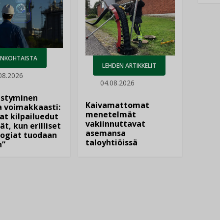
ANKOHTAISTA
LEHDEN ARTIKKELIT
08.2026
04.08.2026
istyminen
Kaivamattomat
 voimakkaasti:
menetelmät
at kilpailuedut
vakiinnuttavat
ät, kun erilliset
asemansa
ogiat tuodaan
taloyhtiöissä
n”