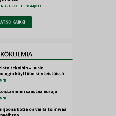
,
EN ARTIKKELIT
TILAAJILLE
KATSO KAIKKI
KÖKULMIA
ista tekoihin – uusin
ologia käyttöön kiinteistöissä
MNI
öistäminen säästää euroja
MNI
miljoona kotia on vailla toimivaa
anvaihtoa