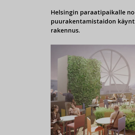
Helsingin paraatipaikalle n
puurakentamistaidon käynti
rakennus.