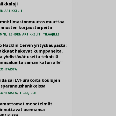
iikkalaji
EN ARTIKKELIT
umni: Ilmastonmuutos muuttaa
nnusten korjaustarpeita
,
,
MNI
LEHDEN ARTIKKELIT
TILAAJILLE
o Hacklin Cervin yrityskaupasta:
iakkaat hakevat kumppaneita,
a yhdistävät useita teknisiä
misalueita saman katon alle”
KOHTAISTA
ida sai LVI-urakoita koulujen
usparannushankkeissa
,
KOHTAISTA
TILAAJILLE
vamattomat menetelmät
iinnuttavat asemansa
yhtiöissä