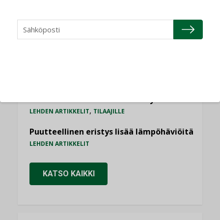
saman katon alle”
AJANKOHTAISTA
Sähköistyminen kasvaa voimakkaasti:
”Tulevat kilpailuedut syntyvät, kun
erilliset teknologiat tuodaan yhteen”
,
AJANKOHTAISTA
TILAAJILLE
Kaivamattomat menetelmät
vakiinnuttavat asemansa taloyhtiöissä
,
LEHDEN ARTIKKELIT
TILAAJILLE
Puutteellinen eristys lisää lämpöhäviöitä
LEHDEN ARTIKKELIT
KATSO KAIKKI