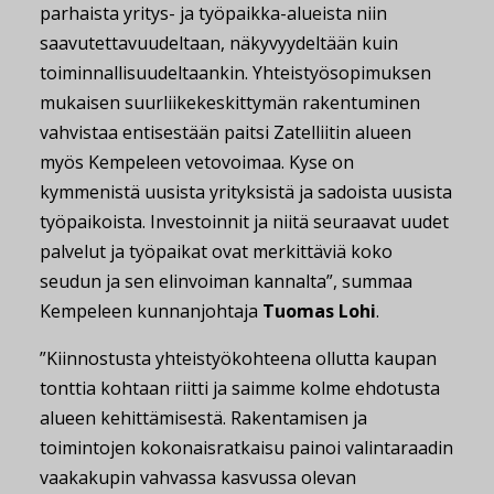
parhaista yritys- ja työpaikka-alueista niin
saavutettavuudeltaan, näkyvyydeltään kuin
toiminnallisuudeltaankin. Yhteistyösopimuksen
mukaisen suurliikekeskittymän rakentuminen
vahvistaa entisestään paitsi Zatelliitin alueen
myös Kempeleen vetovoimaa. Kyse on
kymmenistä uusista yrityksistä ja sadoista uusista
työpaikoista. Investoinnit ja niitä seuraavat uudet
palvelut ja työpaikat ovat merkittäviä koko
seudun ja sen elinvoiman kannalta”, summaa
Kempeleen kunnanjohtaja
Tuomas Lohi
.
”Kiinnostusta yhteistyökohteena ollutta kaupan
tonttia kohtaan riitti ja saimme kolme ehdotusta
alueen kehittämisestä. Rakentamisen ja
toimintojen kokonaisratkaisu painoi valintaraadin
vaakakupin vahvassa kasvussa olevan