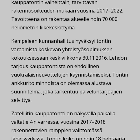
kauppatontin vaiheittain, tarvittavan
rakennusoikeuden mukaan vuosina 2017–2022.
Tavoitteena on rakentaa alueelle noin 70 000
neliömetrin liikekeskittymä.
Kempeleen kunnanhallitus hyväksyi tontin
varaamista koskevan yhteistyösopimuksen
kokouksessaan keskiviikkona 30.11.2016. Lehdon
tarjous kauppatontista on ehdollinen
vuokralaisneuvottelujen käynnistämiseksi. Tontin
ankkuritoiminnoista on olemassa alustava
suunnitelma, joka tarkentuu palveluntarjoajien
selvittyä.
Zatelliitin kauppatontti on näkyvällä paikalla
valtatie 4:n varressa, vuosina 2017–2018
rakennettavien ramppien välittömässä
läheisyydessä. Tontin koko on noin 18 hehtaaria