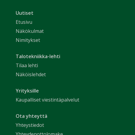
Uutiset
Etusivu
Näkökulmat
Nimitykset
Talotekniikka-lehti
Tilaa lehti
Näköislehdet
Yrityksille
Kaupalliset viestintäpalvelut
Ota yhteyttä
Yhteystiedot
Yhteydenottolomake