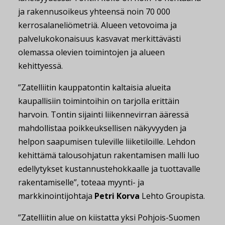
ja rakennusoikeus yhteensä noin 70 000
kerrosalaneliömetriä. Alueen vetovoima ja
palvelukokonaisuus kasvavat merkittävästi
olemassa olevien toimintojen ja alueen
kehittyessä.
”Zatelliitin kauppatontin kaltaisia alueita
kaupallisiin toimintoihin on tarjolla erittäin
harvoin. Tontin sijainti liikennevirran ääressä
mahdollistaa poikkeuksellisen näkyvyyden ja
helpon saapumisen tuleville liiketiloille. Lehdon
kehittämä talousohjatun rakentamisen malli luo
edellytykset kustannustehokkaalle ja tuottavalle
rakentamiselle”, toteaa myynti- ja
markkinointijohtaja
Petri Korva
Lehto Groupista.
”Zatelliitin alue on kiistatta yksi Pohjois-Suomen