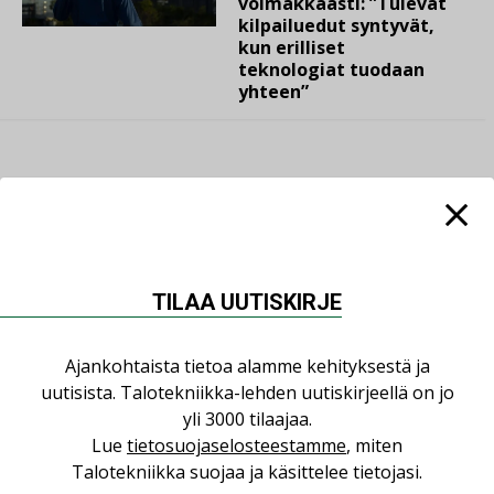
voimakkaasti: ”Tulevat
kilpailuedut syntyvät,
kun erilliset
teknologiat tuodaan
yhteen”
LUETUIMMAT UUTISET
Viikko
Kuukausi
TILAA UUTISKIRJE
Datakeskusurakointi on tekniikkalaji
Ajankohtaista tietoa alamme kehityksestä ja
LEHDEN ARTIKKELIT
uutisista. Talotekniikka-lehden uutiskirjeellä on jo
yli 3000 tilaajaa.
Jarno Hacklin Cervin yrityskaupasta:
Lue
tietosuojaselosteestamme
, miten
”Asiakkaat hakevat kumppaneita, jotka
Talotekniikka suojaa ja käsittelee tietojasi.
yhdistävät useita teknisiä osaamisalueita