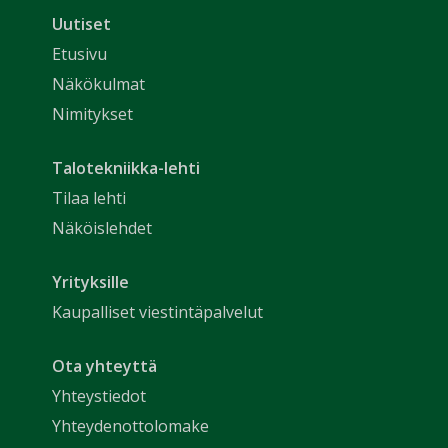
Uutiset
Etusivu
Näkökulmat
Nimitykset
Talotekniikka-lehti
Tilaa lehti
Näköislehdet
Yrityksille
Kaupalliset viestintäpalvelut
Ota yhteyttä
Yhteystiedot
Yhteydenottolomake