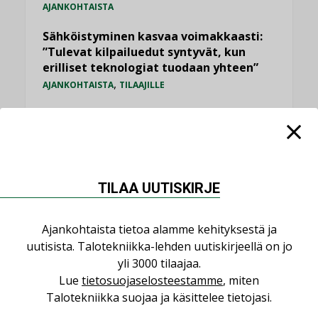
AJANKOHTAISTA
Sähköistyminen kasvaa voimakkaasti:
”Tulevat kilpailuedut syntyvät, kun
erilliset teknologiat tuodaan yhteen”
,
AJANKOHTAISTA
TILAAJILLE
Puutteellinen eristys lisää lämpöhäviöitä
LEHDEN ARTIKKELIT
Kaivamattomat menetelmät
vakiinnuttavat asemansa taloyhtiöissä
TILAA UUTISKIRJE
,
LEHDEN ARTIKKELIT
TILAAJILLE
Ajankohtaista tietoa alamme kehityksestä ja
KATSO KAIKKI
uutisista. Talotekniikka-lehden uutiskirjeellä on jo
yli 3000 tilaajaa.
Lue
tietosuojaselosteestamme
, miten
Talotekniikka suojaa ja käsittelee tietojasi.