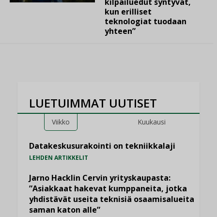
kilpailuedut syntyvät,
kun erilliset
teknologiat tuodaan
yhteen”
LUETUIMMAT UUTISET
Viikko
Kuukausi
Datakeskusurakointi on tekniikkalaji
LEHDEN ARTIKKELIT
Jarno Hacklin Cervin yrityskaupasta:
”Asiakkaat hakevat kumppaneita, jotka
yhdistävät useita teknisiä osaamisalueita
saman katon alle”