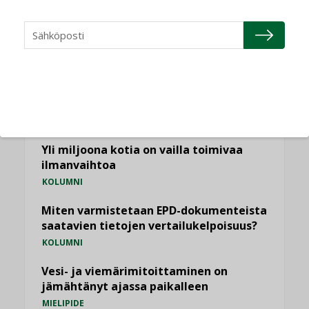
NÄKÖKULMIA
Puheista tekoihin – uusin teknologia
käyttöön kiinteistöissä
KOLUMNI
Sähköistäminen säästää euroja
KOLUMNI
Yli miljoona kotia on vailla toimivaa
ilmanvaihtoa
KOLUMNI
Miten varmistetaan EPD-dokumenteista
saatavien tietojen vertailukelpoisuus?
KOLUMNI
Vesi- ja viemärimitoittaminen on
jämähtänyt ajassa paikalleen
MIELIPIDE