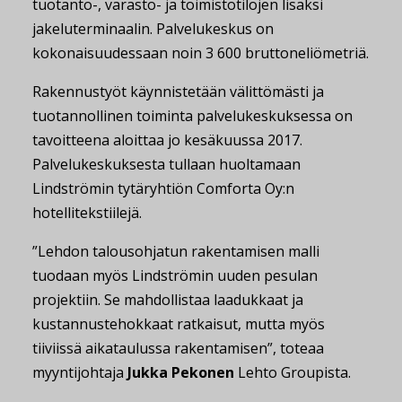
tuotanto-, varasto- ja toimistotilojen lisäksi
jakeluterminaalin. Palvelukeskus on
kokonaisuudessaan noin 3 600 bruttoneliömetriä.
Rakennustyöt käynnistetään välittömästi ja
tuotannollinen toiminta palvelukeskuksessa on
tavoitteena aloittaa jo kesäkuussa 2017.
Palvelukeskuksesta tullaan huoltamaan
Lindströmin tytäryhtiön Comforta Oy:n
hotellitekstiilejä.
”Lehdon talousohjatun rakentamisen malli
tuodaan myös Lindströmin uuden pesulan
projektiin. Se mahdollistaa laadukkaat ja
kustannustehokkaat ratkaisut, mutta myös
tiiviissä aikataulussa rakentamisen”, toteaa
myyntijohtaja
Jukka Pekonen
Lehto Groupista.