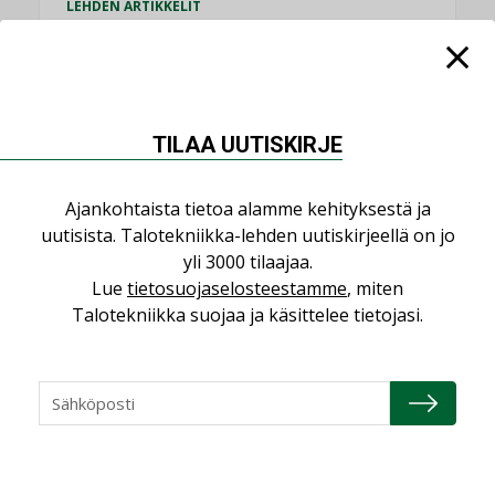
LEHDEN ARTIKKELIT
KATSO KAIKKI
TILAA UUTISKIRJE
NÄKÖKULMIA
Ajankohtaista tietoa alamme kehityksestä ja
uutisista. Talotekniikka-lehden uutiskirjeellä on jo
yli 3000 tilaajaa.
Puheista tekoihin – uusin teknologia
Lue
tietosuojaselosteestamme
, miten
käyttöön kiinteistöissä
Talotekniikka suojaa ja käsittelee tietojasi.
KOLUMNI
Sähköistäminen säästää euroja
KOLUMNI
Yli miljoona kotia on vailla toimivaa
ilmanvaihtoa
KOLUMNI