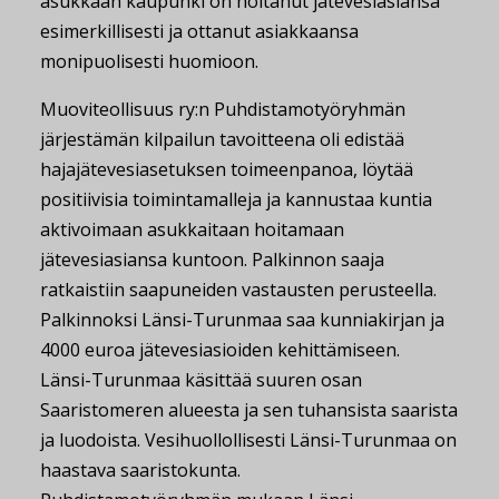
asukkaan kaupunki on hoitanut jätevesiasiansa
esimerkillisesti ja ottanut asiakkaansa
monipuolisesti huomioon.
Muoviteollisuus ry:n Puhdistamotyöryhmän
järjestämän kilpailun tavoitteena oli edistää
hajajätevesiasetuksen toimeenpanoa, löytää
positiivisia toimintamalleja ja kannustaa kuntia
aktivoimaan asukkaitaan hoitamaan
jätevesiasiansa kuntoon. Palkinnon saaja
ratkaistiin saapuneiden vastausten perusteella.
Palkinnoksi Länsi-Turunmaa saa kunniakirjan ja
4000 euroa jätevesiasioiden kehittämiseen.
Länsi-Turunmaa käsittää suuren osan
Saaristomeren alueesta ja sen tuhansista saarista
ja luodoista. Vesihuollollisesti Länsi-Turunmaa on
haastava saaristokunta.