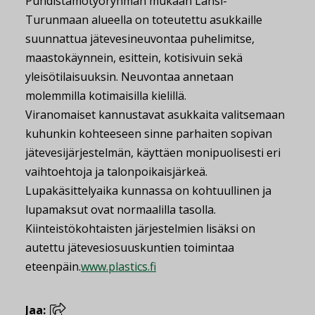
Puhdistamotyöryhmän mukaan Länsi-
Turunmaan alueella on toteutettu asukkaille
suunnattua jätevesineuvontaa puhelimitse,
maastokäynnein, esittein, kotisivuin sekä
yleisötilaisuuksin. Neuvontaa annetaan
molemmilla kotimaisilla kielillä.
Viranomaiset kannustavat asukkaita valitsemaan
kuhunkin kohteeseen sinne parhaiten sopivan
jätevesijärjestelmän, käyttäen monipuolisesti eri
vaihtoehtoja ja talonpoikaisjärkeä.
Lupakäsittelyaika kunnassa on kohtuullinen ja
lupamaksut ovat normaalilla tasolla.
Kiinteistökohtaisten järjestelmien lisäksi on
autettu jätevesiosuuskuntien toimintaa
eteenpäin.
www.plastics.fi
Jaa: