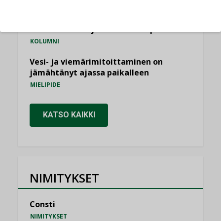
Miten varmistetaan EPD-dokumenteista
saatavien tietojen vertailukelpoisuus?
KOLUMNI
Vesi- ja viemärimitoittaminen on
jämähtänyt ajassa paikalleen
MIELIPIDE
KATSO KAIKKI
NIMITYKSET
Consti
NIMITYKSET