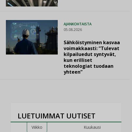
AJANKOHTAISTA
05.08.2026
Sähköistyminen kasvaa
voimakkaasti: ”Tulevat
kilpailuedut syntyvät,
kun erilliset
teknologiat tuodaan
yhteen”
LUETUIMMAT UUTISET
Viikko
Kuukausi