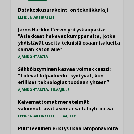
Datakeskusurakointi on tekniikkalaji
LEHDEN ARTIKKELIT
Jarno Hacklin Cervin yrityskaupasta:
”Asiakkaat hakevat kumppaneita, jotka
yhdistävät useita teknisiä osaamisalueita
saman katon alle”
AJANKOHTAISTA
Sähköistyminen kasvaa voimakkaasti:
”Tulevat kilpailuedut syntyvät, kun
erilliset teknologiat tuodaan yhteen”
,
AJANKOHTAISTA
TILAAJILLE
Kaivamattomat menetelmät
vakiinnuttavat asemansa taloyhtiöissä
,
LEHDEN ARTIKKELIT
TILAAJILLE
Puutteellinen eristys lisää lämpöhäviöitä