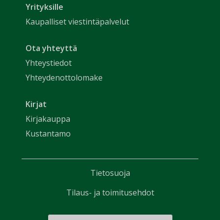
Yrityksille
Kaupalliset viestintäpalvelut
Ota yhteyttä
Yhteystiedot
Yhteydenottolomake
Kirjat
Kirjakauppa
Kustantamo
Tietosuoja
Tilaus- ja toimitusehdot