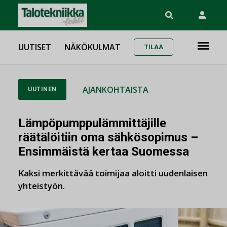
UUTISET
NÄKÖKULMAT
TILAA
AJANKOHTAISTA
UUTINEN
Lämpöpumppulämmittäjille
räätälöitiin oma sähkösopimus –
Ensimmäistä kertaa Suomessa
Kaksi merkittävää toimijaa aloitti uudenlaisen
yhteistyön.