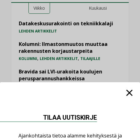
Viikko
Kuukausi
Datakeskusurakointi on tekniikkalaji
LEHDEN ARTIKKELIT
Kolumni: Ilmastonmuutos muuttaa
rakennusten korjaustarpeita
,
,
KOLUMNI
LEHDEN ARTIKKELIT
TILAAJILLE
Bravida sai LVI-urakoita koulujen
perusparannushankkeissa
,
AJANKOHTAISTA
TILAAJILLE
Jarno Hacklin Cervin yrityskaupasta:
”Asiakkaat hakevat kumppaneita, jotka
yhdistävät useita teknisiä osaamisalueita
TILAA UUTISKIRJE
saman katon alle”
AJANKOHTAISTA
Ajankohtaista tietoa alamme kehityksestä ja