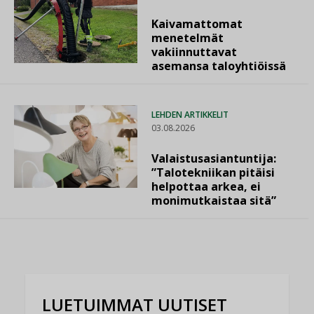
Kaivamattomat
menetelmät
vakiinnuttavat
asemansa taloyhtiöissä
LEHDEN ARTIKKELIT
03.08.2026
Valaistusasiantuntija:
”Talotekniikan pitäisi
helpottaa arkea, ei
monimutkaistaa sitä”
LUETUIMMAT UUTISET