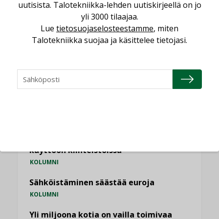
Kaivamattomat menetelmät
uutisista. Talotekniikka-lehden uutiskirjeellä on jo
vakiinnuttavat asemansa taloyhtiöissä
yli 3000 tilaajaa.
,
LEHDEN ARTIKKELIT
TILAAJILLE
Lue
tietosuojaselosteestamme
, miten
Talotekniikka suojaa ja käsittelee tietojasi.
KATSO KAIKKI
NÄKÖKULMIA
Puheista tekoihin – uusin teknologia
käyttöön kiinteistöissä
KOLUMNI
Sähköistäminen säästää euroja
KOLUMNI
Yli miljoona kotia on vailla toimivaa