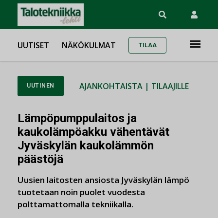
UUTISET
NÄKÖKULMAT
TILAA
AJANKOHTAISTA
|
TILAAJILLE
UUTINEN
Lämpöpumppulaitos ja
kaukolämpöakku vähentävät
Jyväskylän kaukolämmön
päästöjä
Uusien laitosten ansiosta Jyväskylän lämpö
tuotetaan noin puolet vuodesta
polttamattomalla tekniikalla.