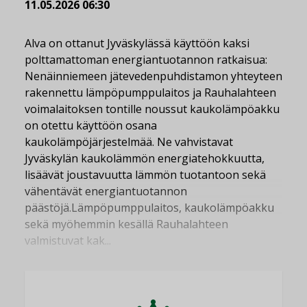
11.05.2026 06:30
Alva on ottanut Jyväskylässä käyttöön kaksi
polttamattoman energiantuotannon ratkaisua:
Nenäinniemeen jätevedenpuhdistamon yhteyteen
rakennettu lämpöpumppulaitos ja Rauhalahteen
voimalaitoksen tontille noussut kaukolämpöakku
on otettu käyttöön osana
kaukolämpöjärjestelmää. Ne vahvistavat
Jyväskylän kaukolämmön energiatehokkuutta,
lisäävät joustavuutta lämmön tuotantoon sekä
vähentävät energiantuotannon
päästöjä.Lämpöpumppulaitos, kaukolämpöakku
sekä myöhemmin kesällä Rauhalahteen
valmistuvat kak...