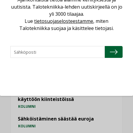
uutisista. Talotekniikka-lehden uutiskirjeellä on jo
Kaivamattomat menetelmät
yli 3000 tilaajaa.
vakiinnuttavat asemansa taloyhtiöissä
Lue
tietosuojaselosteestamme
, miten
,
LEHDEN ARTIKKELIT
TILAAJILLE
Talotekniikka suojaa ja käsittelee tietojasi.
KATSO KAIKKI
NÄKÖKULMIA
Puheista tekoihin – uusin teknologia
käyttöön kiinteistöissä
KOLUMNI
Sähköistäminen säästää euroja
KOLUMNI