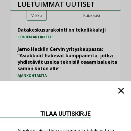
LUETUIMMAT UUTISET
Viikko
Kuukausi
Datakeskusurakointi on tekniikkalaji
LEHDEN ARTIKKELIT
Jarno Hacklin Cervin yrityskaupasta:
”Asiakkaat hakevat kumppaneita, jotka
yhdistävät useita teknisiä osaamisalueita
saman katon alle”
AJANKOHTAISTA
Sähköistyminen kasvaa voimakkaasti:
”Tulevat kilpailuedut syntyvät, kun
erilliset teknologiat tuodaan yhteen”
,
AJANKOHTAISTA
TILAAJILLE
TILAA UUTISKIRJE
Puutteellinen eristys lisää lämpöhäviöitä
LEHDEN ARTIKKELIT
Ajankohtaista tietoa alamme kehityksestä ja