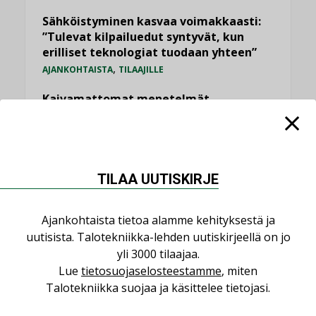
Sähköistyminen kasvaa voimakkaasti:
”Tulevat kilpailuedut syntyvät, kun
erilliset teknologiat tuodaan yhteen”
,
AJANKOHTAISTA
TILAAJILLE
Kaivamattomat menetelmät
vakiinnuttavat asemansa taloyhtiöissä
,
LEHDEN ARTIKKELIT
TILAAJILLE
Puutteellinen eristys lisää lämpöhäviöitä
TILAA UUTISKIRJE
LEHDEN ARTIKKELIT
Ajankohtaista tietoa alamme kehityksestä ja
KATSO KAIKKI
uutisista. Talotekniikka-lehden uutiskirjeellä on jo
yli 3000 tilaajaa.
Lue
tietosuojaselosteestamme
, miten
Talotekniikka suojaa ja käsittelee tietojasi.
NÄKÖKULMIA