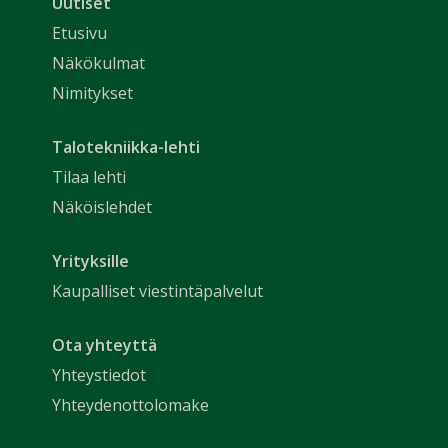
Uutiset
Etusivu
Näkökulmat
Nimitykset
Talotekniikka-lehti
Tilaa lehti
Näköislehdet
Yrityksille
Kaupalliset viestintäpalvelut
Ota yhteyttä
Yhteystiedot
Yhteydenottolomake