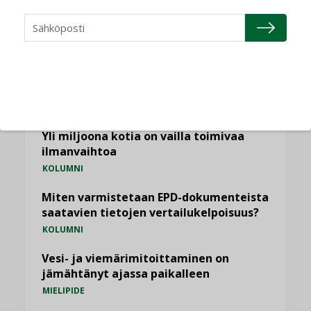
Puheista tekoihin – uusin teknologia
käyttöön kiinteistöissä
KOLUMNI
Sähköistäminen säästää euroja
KOLUMNI
Yli miljoona kotia on vailla toimivaa
ilmanvaihtoa
KOLUMNI
Miten varmistetaan EPD-dokumenteista
saatavien tietojen vertailukelpoisuus?
KOLUMNI
Vesi- ja viemärimitoittaminen on
jämähtänyt ajassa paikalleen
MIELIPIDE