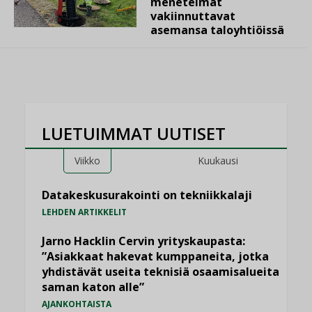
menetelmät
vakiinnuttavat
asemansa taloyhtiöissä
LUETUIMMAT UUTISET
Viikko
Kuukausi
Datakeskusurakointi on tekniikkalaji
LEHDEN ARTIKKELIT
Jarno Hacklin Cervin yrityskaupasta:
”Asiakkaat hakevat kumppaneita, jotka
yhdistävät useita teknisiä osaamisalueita
saman katon alle”
AJANKOHTAISTA