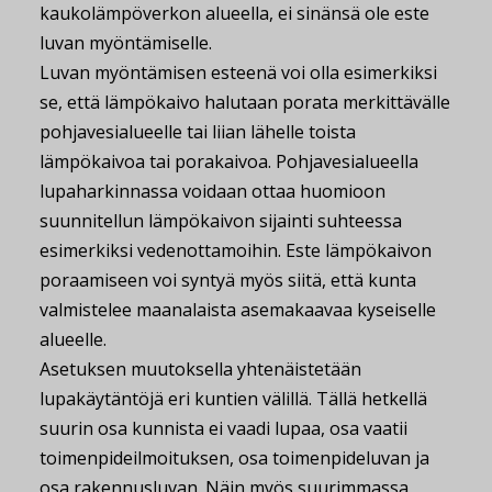
kaukolämpöverkon alueella, ei sinänsä ole este
luvan myöntämiselle.
Luvan myöntämisen esteenä voi olla esimerkiksi
se, että lämpökaivo halutaan porata merkittävälle
pohjavesialueelle tai liian lähelle toista
lämpökaivoa tai porakaivoa. Pohjavesialueella
lupaharkinnassa voidaan ottaa huomioon
suunnitellun lämpökaivon sijainti suhteessa
esimerkiksi vedenottamoihin. Este lämpökaivon
poraamiseen voi syntyä myös siitä, että kunta
valmistelee maanalaista asemakaavaa kyseiselle
alueelle.
Asetuksen muutoksella yhtenäistetään
lupakäytäntöjä eri kuntien välillä. Tällä hetkellä
suurin osa kunnista ei vaadi lupaa, osa vaatii
toimenpideilmoituksen, osa toimenpideluvan ja
osa rakennusluvan. Näin myös suurimmassa