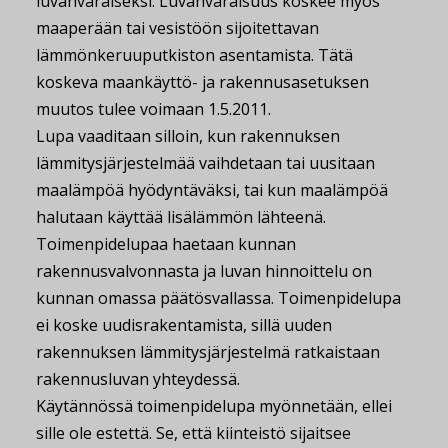
luvanvaraiseksi. Luvanvaraisuus koskee myös
maaperään tai vesistöön sijoitettavan
lämmönkeruuputkiston asentamista. Tätä
koskeva maankäyttö- ja rakennusasetuksen
muutos tulee voimaan 1.5.2011.
Lupa vaaditaan silloin, kun rakennuksen
lämmitysjärjestelmää vaihdetaan tai uusitaan
maalämpöä hyödyntäväksi, tai kun maalämpöä
halutaan käyttää lisälämmön lähteenä.
Toimenpidelupaa haetaan kunnan
rakennusvalvonnasta ja luvan hinnoittelu on
kunnan omassa päätösvallassa. Toimenpidelupa
ei koske uudisrakentamista, sillä uuden
rakennuksen lämmitysjärjestelmä ratkaistaan
rakennusluvan yhteydessä.
Käytännössä toimenpidelupa myönnetään, ellei
sille ole estettä. Se, että kiinteistö sijaitsee