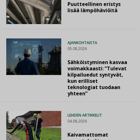
Puutteellinen eristys
lisää lämpöhäviöitä
AJANKOHTAISTA
05.08.2026
Sähköistyminen kasvaa
voimakkaasti: ”Tulevat
kilpailuedut syntyvät,
kun erilliset
teknologiat tuodaan
yhteen”
LEHDEN ARTIKKELIT
04.08.2026
Kaivamattomat