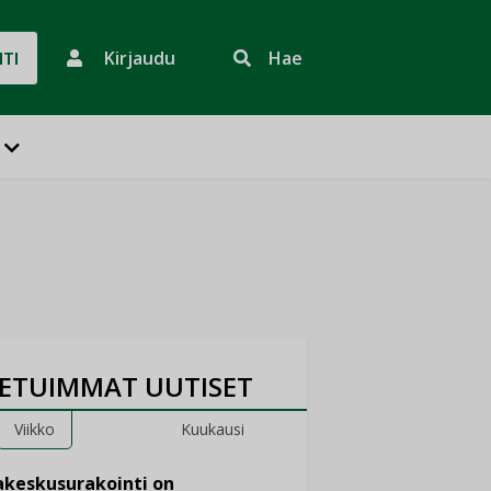
Kirjaudu
Hae
HTI
ETUIMMAT UUTISET
Viikko
Kuukausi
keskusurakointi on