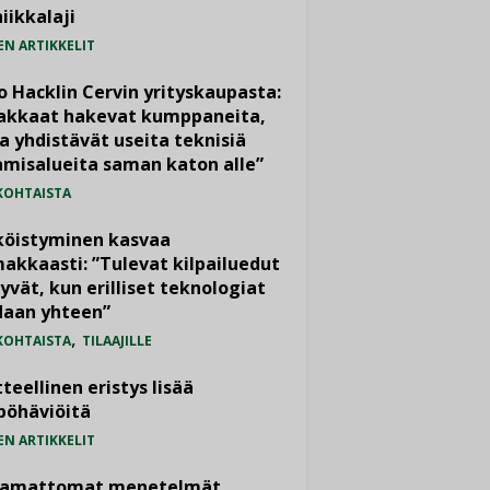
iikkalaji
EN ARTIKKELIT
o Hacklin Cervin yrityskaupasta:
iakkaat hakevat kumppaneita,
a yhdistävät useita teknisiä
misalueita saman katon alle”
KOHTAISTA
köistyminen kasvaa
akkaasti: ”Tulevat kilpailuedut
yvät, kun erilliset teknologiat
daan yhteen”
,
KOHTAISTA
TILAAJILLE
teellinen eristys lisää
pöhäviöitä
EN ARTIKKELIT
vamattomat menetelmät