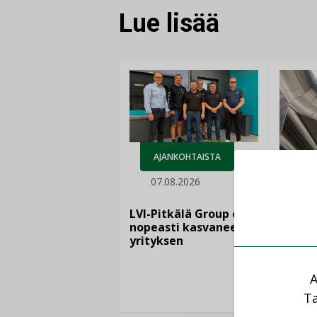
Lue lisää
AJANKOHTAISTA
07.08.2026
LEH
06.
LVI-Pitkälä Group osti
nopeasti kasvaneen
yrityksen
Puutte
lisää 
A
Ta