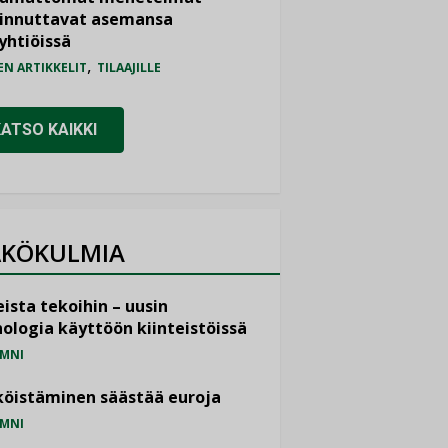
iinnuttavat asemansa
yhtiöissä
,
EN ARTIKKELIT
TILAAJILLE
KATSO KAIKKI
KÖKULMIA
ista tekoihin – uusin
ologia käyttöön kiinteistöissä
MNI
öistäminen säästää euroja
MNI