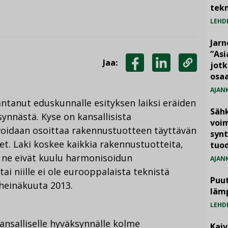
tekn
LEHD
Jarn
”As
Jaa:
jotk
JAA
JAA
KOPIOI
osaa
FACEBOOKISSA
LINKEDINISSÄ
LINKKI
AJAN
ntanut eduskunnalle esityksen laiksi eräiden
Säh
nnästä. Kyse on kansallisista
voim
 voidaan osoittaa rakennustuotteen täyttävän
synt
et.
Laki koskee kaikkia rakennustuotteita,
tuo
tä ne eivät kuulu harmonisoidun
AJAN
ai niille ei ole eurooppalaista teknistä
Puut
 heinäkuuta 2013.
läm
LEHD
ansalliselle hyväksynnälle kolme
Kai