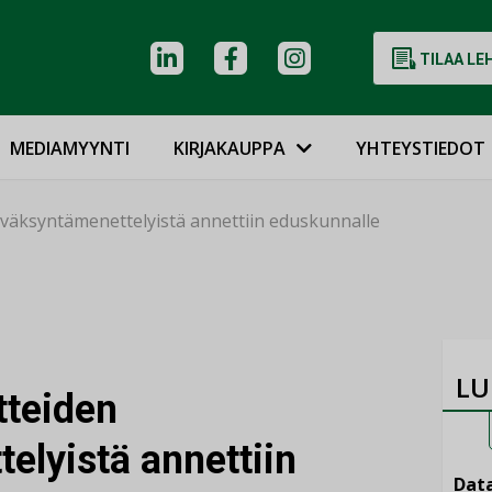
TILAA LE
MEDIAMYYNTI
KIRJAKAUPPA
YHTEYSTIEDOT
väksyntämenettelyistä annettiin eduskunnalle
LU
tteiden
elyistä annettiin
Data