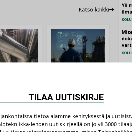
Yli 
Katso kaikki
ilm
KOLU
Mite
doku
vert
KOLU
Vesi
AJANKOHTAISTA
jämä
DEN ARTIKKELIT
MIELI
05.08.2026
08.2026
Sähköistyminen
TILAA UUTISKIRJE
kasvaa voimakkaasti:
ellinen eristys
”Tulevat kilpailuedut
lämpöhäviöitä
syntyvät, kun erilliset
jankohtaista tietoa alamme kehityksestä ja uutisist
teknologiat tuodaan
yhteen”
lotekniikka-lehden uutiskirjeellä on jo yli 3000 tilaaj