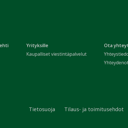
ehti
Yrityksille
Ota yhtey
Kaupalliset viestintäpalvelut
Yhteystied
Yhteydeno
Tietosuoja
Tilaus- ja toimitusehdot