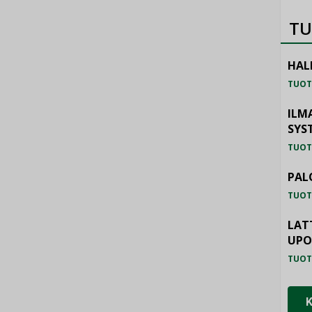
TU
HAL
TUOT
ILM
SYS
TUOT
PAL
TUOT
LAT
UP
TUOT