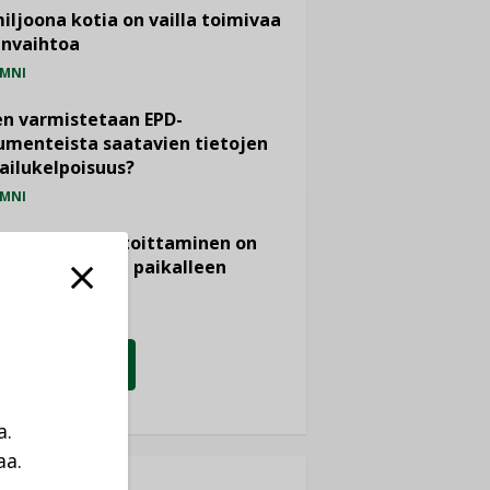
miljoona kotia on vailla toimivaa
anvaihtoa
MNI
n varmistetaan EPD-
menteista saatavien tietojen
ailukelpoisuus?
MNI
- ja viemärimitoittaminen on
htänyt ajassa paikalleen
PIDE
KATSO KAIKKI
a.
aa.