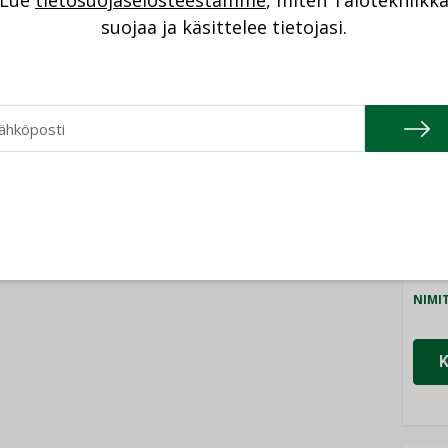
Lue
tietosuojaselosteestamme
, miten Talotekniikk
NI
suojaa ja käsittelee tietojasi.
Cons
NIMI
Refa
NIMI
Gra
NIMI
Schn
NIMI