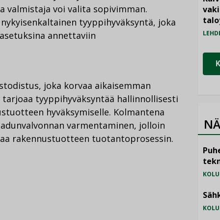
a valmistaja voi valita sopivimman.
vak
talo
nykyisenkaltainen tyyppihyväksyntä, joka
LEHD
asetuksina annettaviin
todistus, joka korvaa aikaisemman
tarjoaa tyyppihyväksyntää hallinnollisesti
tuotteen hyväksymiselle. Kolmantena
NÄ
aadunvalvonnan varmentaminen, jolloin
aa rakennustuotteen tuotantoprosessin.
Puhe
tekn
KOLU
Sähk
KOLU