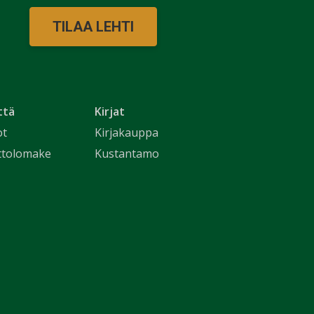
TILAA LEHTI
ttä
Kirjat
ot
Kirjakauppa
ttolomake
Kustantamo