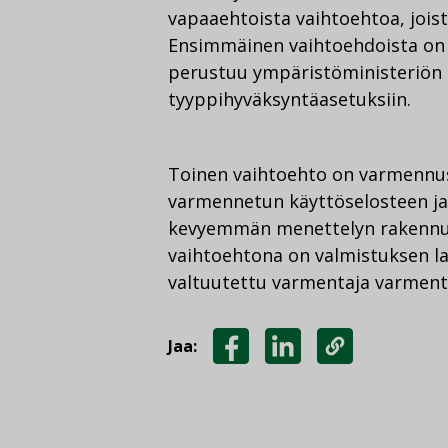
vapaaehtoista vaihtoehtoa, joist
Ensimmäinen vaihtoehdoista on 
perustuu ympäristöministeriön 
tyyppihyväksyntäasetuksiin.
Toinen vaihtoehto on varmennus
varmennetun käyttöselosteen ja 
kevyemmän menettelyn rakennus
vaihtoehtona on valmistuksen l
valtuutettu varmentaja varment
Jaa:
JAA
JAA
KOPIOI
FACEBOOKISSA
LINKEDINISSÄ
LINKKI