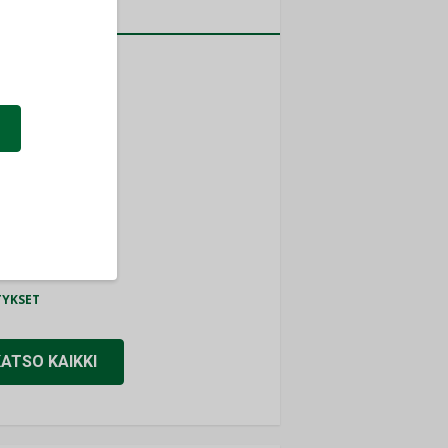
a
MITYKSET
ti
TYKSET
ir
TYKSET
nlund Oy
TYKSET
eider Electric
TYKSET
KATSO KAIKKI