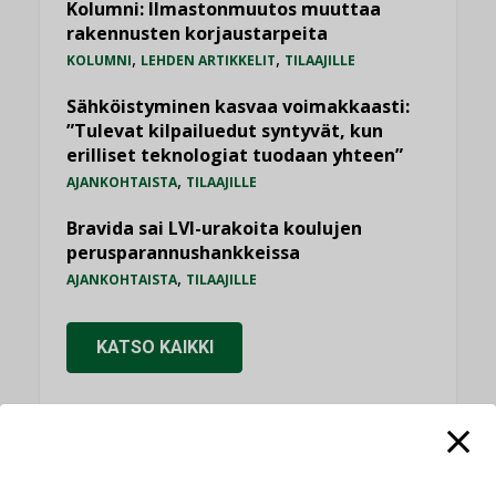
Kolumni: Ilmastonmuutos muuttaa
rakennusten korjaustarpeita
,
,
KOLUMNI
LEHDEN ARTIKKELIT
TILAAJILLE
Sähköistyminen kasvaa voimakkaasti:
”Tulevat kilpailuedut syntyvät, kun
erilliset teknologiat tuodaan yhteen”
,
AJANKOHTAISTA
TILAAJILLE
Bravida sai LVI-urakoita koulujen
perusparannushankkeissa
,
AJANKOHTAISTA
TILAAJILLE
KATSO KAIKKI
NÄKÖKULMIA