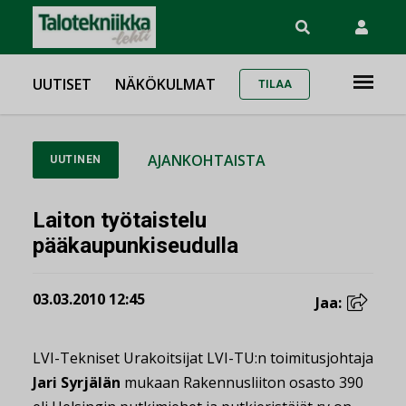
UUTISET
NÄKÖKULMAT
TILAA
AJANKOHTAISTA
UUTINEN
Laiton työtaistelu
pääkaupunkiseudulla
03.03.2010 12:45
Jaa:
LVI-Tekniset Urakoitsijat LVI-TU:n toimitusjohtaja
Jari Syrjälän
mukaan Rakennusliiton osasto 390