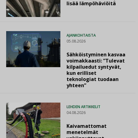
lisää lämpöhäviöitä
AJANKOHTAISTA
05.08.2026
Sähköistyminen kasvaa
voimakkaasti: ”Tulevat
kilpailuedut syntyvät,
kun erilliset
teknologiat tuodaan
yhteen”
LEHDEN ARTIKKELIT
04.08.2026
Kaivamattomat
menetelmät