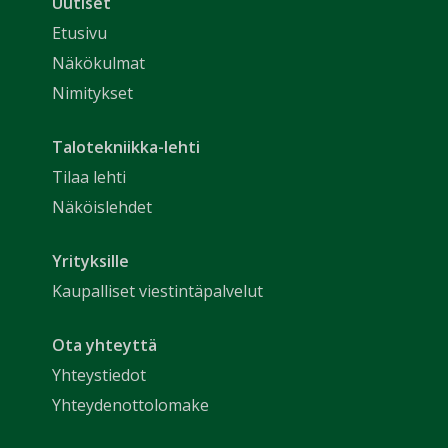
Uutiset
Etusivu
Näkökulmat
Nimitykset
Talotekniikka-lehti
Tilaa lehti
Näköislehdet
Yrityksille
Kaupalliset viestintäpalvelut
Ota yhteyttä
Yhteystiedot
Yhteydenottolomake