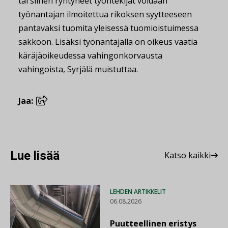
tai siihen ryhtyneet työntekijät voidaan
työnantajan ilmoitettua rikoksen syytteeseen
pantavaksi tuomita yleisessä tuomioistuimessa
sakkoon. Lisäksi työnantajalla on oikeus vaatia
käräjäoikeudessa vahingonkorvausta
vahingoista, Syrjälä muistuttaa.
Jaa:
Lue lisää
Katso kaikki
LEHDEN ARTIKKELIT
06.08.2026
Puutteellinen eristys