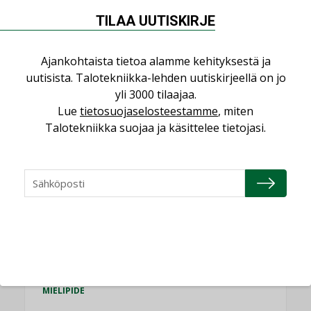
TILAA UUTISKIRJE
Puheista tekoihin – uusin teknologia
käyttöön kiinteistöissä
Ajankohtaista tietoa alamme kehityksestä ja
KOLUMNI
uutisista. Talotekniikka-lehden uutiskirjeellä on jo
Sähköistäminen säästää euroja
yli 3000 tilaajaa.
KOLUMNI
Lue
tietosuojaselosteestamme
, miten
Talotekniikka suojaa ja käsittelee tietojasi.
Yli miljoona kotia on vailla toimivaa
ilmanvaihtoa
KOLUMNI
Miten varmistetaan EPD-dokumenteista
saatavien tietojen vertailukelpoisuus?
KOLUMNI
Vesi- ja viemärimitoittaminen on
jämähtänyt ajassa paikalleen
MIELIPIDE