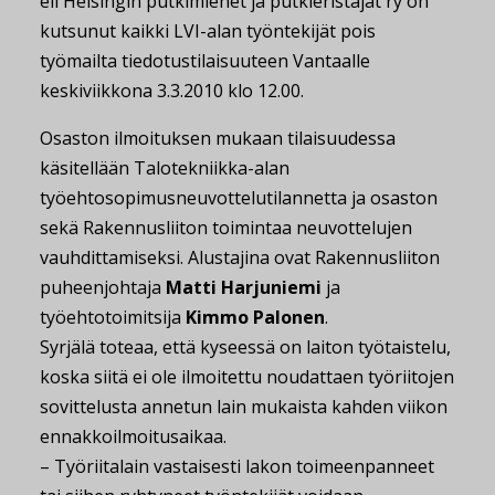
eli Helsingin putkimiehet ja putkieristäjät ry on
kutsunut kaikki LVI-alan työntekijät pois
työmailta tiedotustilaisuuteen Vantaalle
keskiviikkona 3.3.2010 klo 12.00.
Osaston ilmoituksen mukaan tilaisuudessa
käsitellään Talotekniikka-alan
työehtosopimusneuvottelutilannetta ja osaston
sekä Rakennusliiton toimintaa neuvottelujen
vauhdittamiseksi. Alustajina ovat Rakennusliiton
puheenjohtaja
Matti Harjuniemi
ja
työehtotoimitsija
Kimmo Palonen
.
Syrjälä toteaa, että kyseessä on laiton työtaistelu,
koska siitä ei ole ilmoitettu noudattaen työriitojen
sovittelusta annetun lain mukaista kahden viikon
ennakkoilmoitusaikaa.
– Työriitalain vastaisesti lakon toimeenpanneet