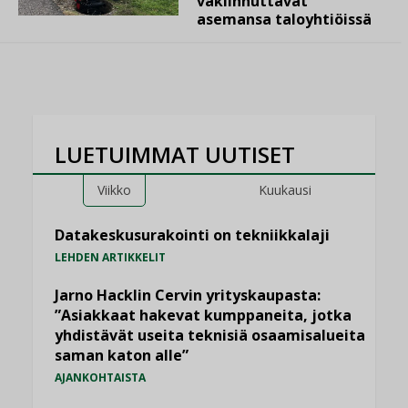
vakiinnuttavat
asemansa taloyhtiöissä
LUETUIMMAT UUTISET
Viikko
Kuukausi
Datakeskusurakointi on tekniikkalaji
LEHDEN ARTIKKELIT
Jarno Hacklin Cervin yrityskaupasta:
”Asiakkaat hakevat kumppaneita, jotka
yhdistävät useita teknisiä osaamisalueita
saman katon alle”
AJANKOHTAISTA