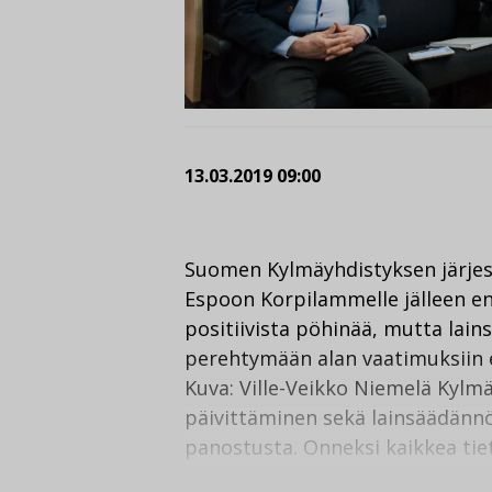
13.03.2019 09:00
Suomen Kylmäyhdistyksen järjes
Espoon Korpilammelle jälleen enn
positiivista pöhinää, mutta la
perehtymään alan vaatimuksiin 
Kuva: Ville-Veikko Niemelä Kylmä
päivittäminen sekä lainsäädännös
panostusta. Onneksi kaikkea tieto