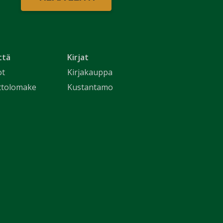
ttä
Kirjat
ot
Kirjakauppa
ttolomake
Kustantamo