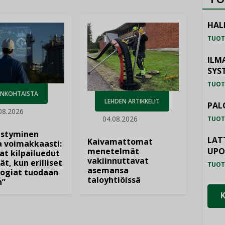
HAL
TUOT
ILM
SYS
TUOT
ANKOHTAISTA
LEHDEN ARTIKKELIT
PAL
08.2026
04.08.2026
TUOT
istyminen
LAT
Kaivamattomat
 voimakkaasti:
UP
menetelmät
at kilpailuedut
vakiinnuttavat
ät, kun erilliset
TUOT
asemansa
ogiat tuodaan
taloyhtiöissä
n”