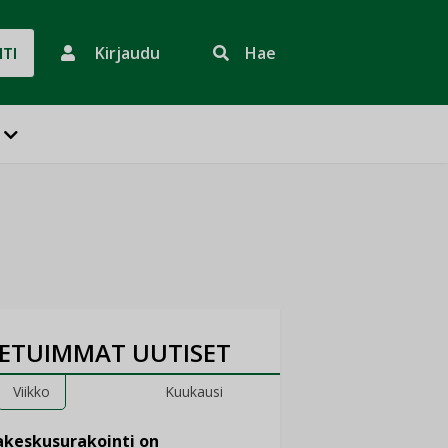
Kirjaudu
Hae
HTI
ETUIMMAT UUTISET
Viikko
Kuukausi
keskusurakointi on