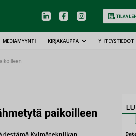
TILAA LE
MEDIAMYYNTI
KIRJAKAUPPA
YHTEYSTIEDOT
aikoilleen
LU
jähmetytä paikoilleen
ärjestämä Kylmätekniikan
Data