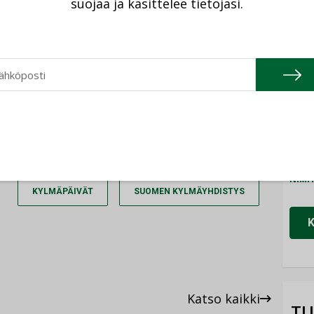
suojaa ja käsittelee tietojasi.
Cons
IRJAUDU SISÄÄN
NIMI
Refa
NIMI
Gra
NIMI
Schn
NIMI
KYLMÄPÄIVÄT
SUOMEN KYLMÄYHDISTYS
Katso kaikki
TU