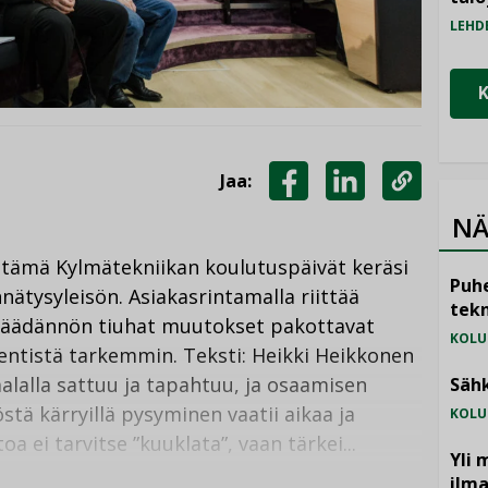
LEHD
Jaa:
JAA
JAA
KOPIOI
NÄ
FACEBOOKISSA
LINKEDINISSÄ
LINKKI
tämä Kylmätekniikan koulutuspäivät keräsi
Puhe
ätysyleisön. Asiakasrintamalla riittää
tekn
insäädännön tiuhat muutokset pakottavat
KOLU
entistä tarkemmin. Teksti: Heikki Heikkonen
alalla sattuu ja tapahtuu, ja osaamisen
Sähk
tä kärryillä pysyminen vaatii aikaa ja
KOLU
a ei tarvitse ”kuuklata”, vaan tärkei...
Yli 
ilm