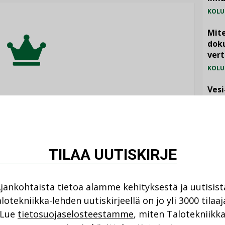
KOLU
Mite
doku
vert
KOLU
Vesi
jämä
eli on tarjolla vain
MIELI
ka-lehden tilaajille.
TILAA UUTISKIRJE
TILAA LEHTI
jankohtaista tietoa alamme kehityksestä ja uutisist
lotekniikka-lehden uutiskirjeellä on jo yli 3000 tilaaj
NI
tko jo tilaaja?
Lue
tietosuojaselosteestamme
, miten Talotekniikk