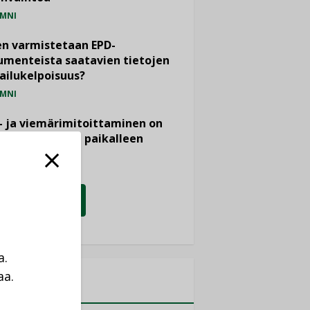
MNI
n varmistetaan EPD-
menteista saatavien tietojen
ailukelpoisuus?
MNI
- ja viemärimitoittaminen on
htänyt ajassa paikalleen
PIDE
KATSO KAIKKI
a.
aa.
MITYKSET
a