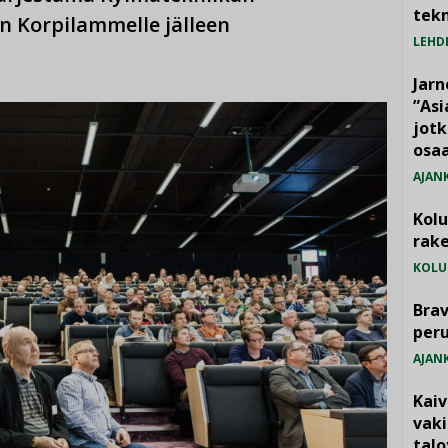
tekn
n Korpilammelle jälleen
LEHD
Jarn
”As
jotk
osaa
AJAN
Kol
rake
KOLU
Brav
per
AJAN
Kai
vak
talo