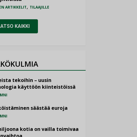
,
EN ARTIKKELIT
TILAAJILLE
KATSO KAIKKI
KÖKULMIA
ista tekoihin – uusin
ologia käyttöön kiinteistöissä
MNI
öistäminen säästää euroja
MNI
miljoona kotia on vailla toimivaa
anvaihtoa