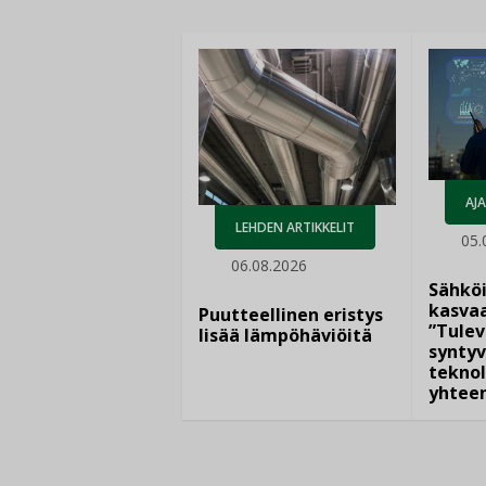
AJ
LEHDEN ARTIKKELIT
05.
06.08.2026
Sähkö
kasvaa
Puutteellinen eristys
”Tulev
lisää lämpöhäviöitä
syntyv
teknol
yhtee