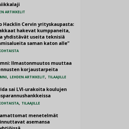
iikkalaji
EN ARTIKKELIT
o Hacklin Cervin yrityskaupasta:
iakkaat hakevat kumppaneita,
a yhdistävät useita teknisiä
misalueita saman katon alle”
KOHTAISTA
umni: Ilmastonmuutos muuttaa
nnusten korjaustarpeita
,
,
MNI
LEHDEN ARTIKKELIT
TILAAJILLE
ida sai LVI-urakoita koulujen
usparannushankkeissa
,
KOHTAISTA
TILAAJILLE
vamattomat menetelmät
iinnuttavat asemansa
yhtiöissä