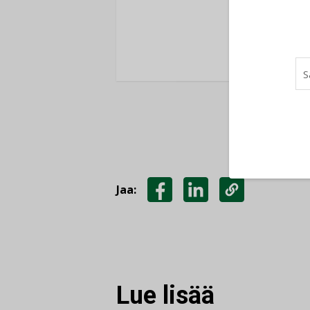
K
Jaa:
JAA
JAA
KOPIOI
FACEBOOKISSA
LINKEDINISSÄ
LINKKI
Lue lisää