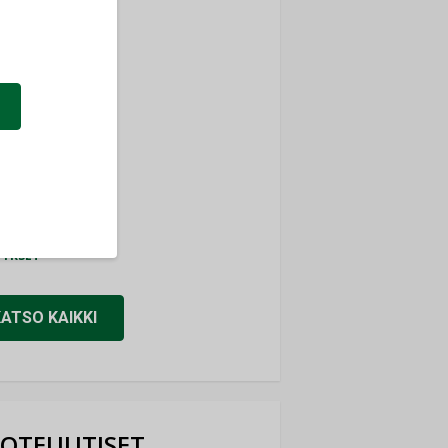
ti
TYKSET
ir
TYKSET
nlund Oy
TYKSET
eider Electric
TYKSET
KATSO KAIKKI
OTEUUTISET