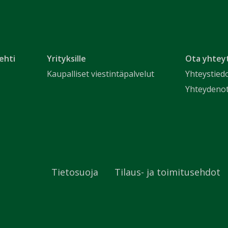
ehti
Yrityksille
Ota yhtey
Kaupalliset viestintäpalvelut
Yhteystied
Yhteydeno
Tietosuoja
Tilaus- ja toimitusehdot