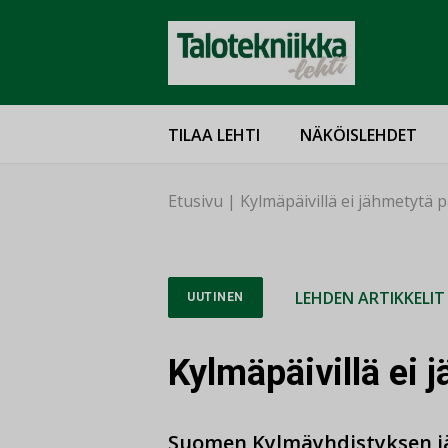
TILAA LEHTI
NÄKÖISLEHDET
Etusivu
|
Kylmäpäivillä ei jähmetytä p
LEHDEN ARTIKKELIT
UUTINEN
Kylmäpäivillä ei 
Suomen Kylmäyhdistyksen j