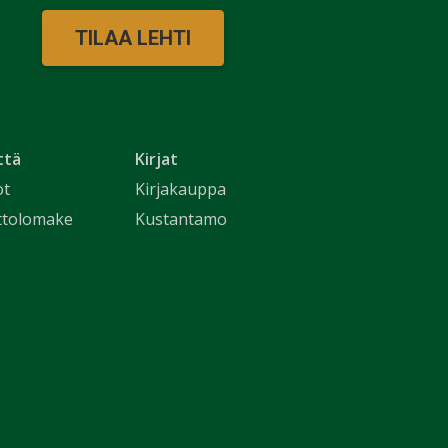
TILAA LEHTI
ttä
Kirjat
ot
Kirjakauppa
ttolomake
Kustantamo