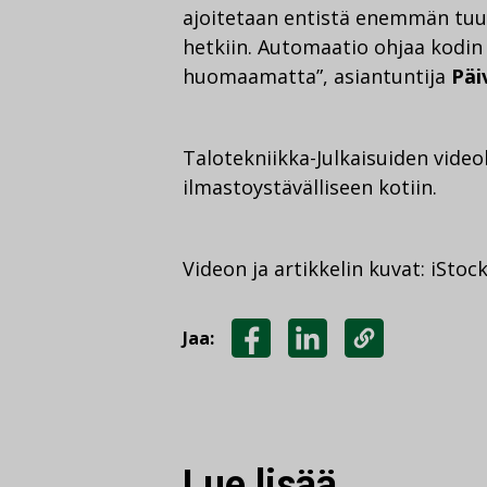
ajoitetaan entistä enemmän tuul
hetkiin. Automaatio ohjaa kodin s
huomaamatta”, asiantuntija
Päi
Talotekniikka-Julkaisuiden video
ilmastoystävälliseen kotiin.
Videon ja artikkelin kuvat: iStoc
Jaa:
JAA
JAA
KOPIOI
FACEBOOKISSA
LINKEDINISSÄ
LINKKI
Lue lisää