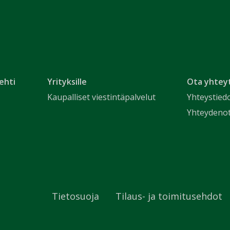
ehti
Yrityksille
Ota yhtey
Kaupalliset viestintäpalvelut
Yhteystied
Yhteydeno
Tietosuoja
Tilaus- ja toimitusehdot