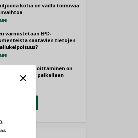
miljoona kotia on vailla toimivaa
anvaihtoa
MNI
n varmistetaan EPD-
menteista saatavien tietojen
ailukelpoisuus?
MNI
- ja viemärimitoittaminen on
htänyt ajassa paikalleen
PIDE
KATSO KAIKKI
a.
aa.