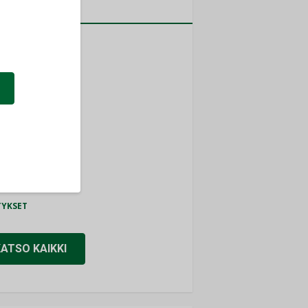
a
MITYKSET
ti
TYKSET
ir
TYKSET
nlund Oy
TYKSET
eider Electric
TYKSET
KATSO KAIKKI