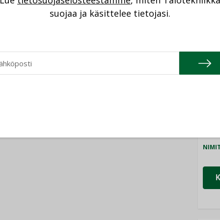
Lue
tietosuojaselosteestamme
, miten Talotekniikk
NI
suojaa ja käsittelee tietojasi.
Cons
NIMI
Refa
NIMI
Gra
NIMI
Schn
NIMI