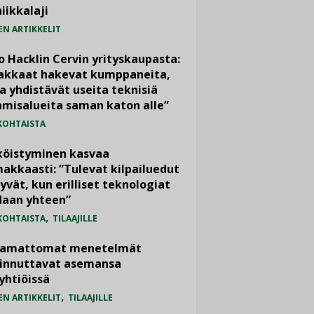
iikkalaji
EN ARTIKKELIT
o Hacklin Cervin yrityskaupasta:
iakkaat hakevat kumppaneita,
a yhdistävät useita teknisiä
misalueita saman katon alle”
KOHTAISTA
köistyminen kasvaa
akkaasti: ”Tulevat kilpailuedut
yvät, kun erilliset teknologiat
daan yhteen”
,
KOHTAISTA
TILAAJILLE
vamattomat menetelmät
iinnuttavat asemansa
yhtiöissä
,
EN ARTIKKELIT
TILAAJILLE