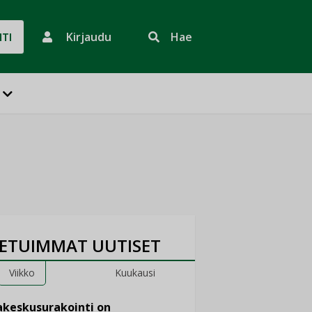
Kirjaudu
Hae
HTI
ETUIMMAT UUTISET
Viikko
Kuukausi
keskusurakointi on