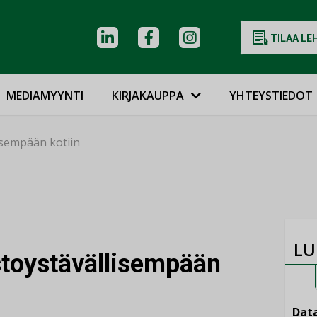
TILAA LE
MEDIAMYYNTI
KIRJAKAUPPA
YHTEYSTIEDOT
isempään kotiin
LU
stoystävällisempään
Data