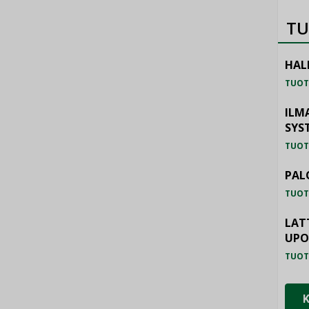
TU
HAL
TUOT
ILM
SYS
TUOT
PAL
TUOT
LAT
UP
TUOT