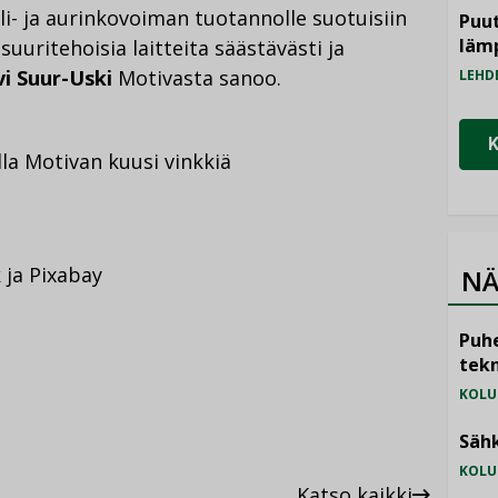
i- ja aurinkovoiman tuotannolle suotuisiin
Puut
läm
uuritehoisia laitteita säästävästi ja
vi Suur-Uski
Motivasta sanoo.
LEHD
lla Motivan kuusi vinkkiä
k ja Pixabay
NÄ
Puhe
tekn
KOLU
Sähk
KOLU
Katso kaikki