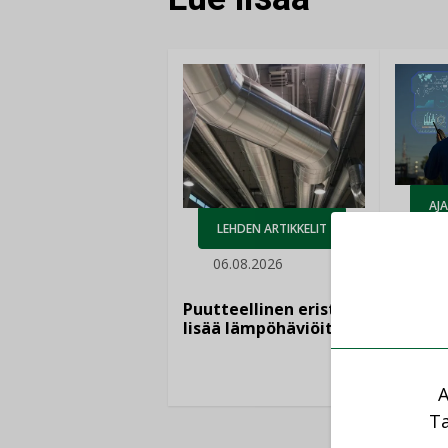
AJ
LEHDEN ARTIKKELIT
05.
06.08.2026
Sähkö
kasvaa
Puutteellinen eristys
”Tulev
lisää lämpöhäviöitä
syntyv
teknol
yhtee
A
Ta