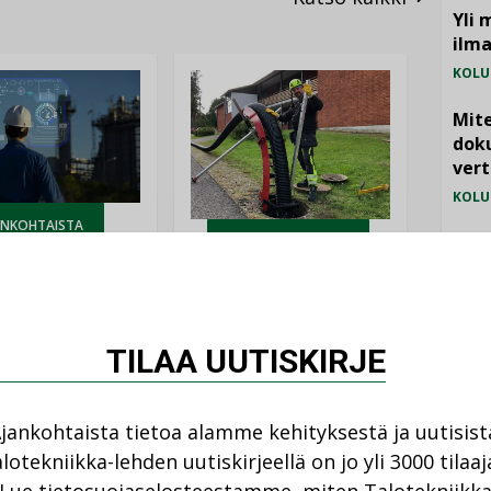
Yli 
ilm
KOLU
Mite
doku
vert
KOLU
ANKOHTAISTA
Vesi
LEHDEN ARTIKKELIT
08.2026
jämä
04.08.2026
MIELI
istyminen
Kaivamattomat
 voimakkaasti:
menetelmät
TILAA UUTISKIRJE
at kilpailuedut
vakiinnuttavat
ät, kun erilliset
asemansa
ogiat tuodaan
taloyhtiöissä
n”
jankohtaista tietoa alamme kehityksestä ja uutisist
lotekniikka-lehden uutiskirjeellä on jo yli 3000 tilaaj