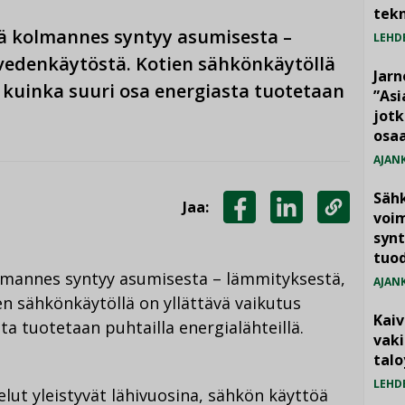
tekn
stä kolmannes syntyy asumisesta –
LEHD
vedenkäytöstä. Kotien sähkönkäytöllä
Jarn
, kuinka suuri osa energiasta tuotetaan
”As
jotk
osaa
AJAN
Säh
Jaa:
voim
JAA
JAA
KOPIOI
synt
FACEBOOKISSA
LINKEDINISSÄ
LINKKI
tuo
kolmannes syntyy asumisesta – lämmityksestä,
AJAN
en sähkönkäytöllä on yllättävä vaikutus
Kai
ta tuotetaan puhtailla energialähteillä.
vak
talo
LEHD
lut yleistyvät lähivuosina, sähkön käyttöä