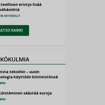
teellinen eristys lisää
pöhäviöitä
EN ARTIKKELIT
KATSO KAIKKI
KÖKULMIA
ista tekoihin – uusin
ologia käyttöön kiinteistöissä
MNI
öistäminen säästää euroja
MNI