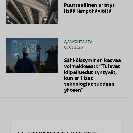
Puutteellinen eristys
lisää lämpöhäviöitä
AJANKOHTAISTA
05.08.2026
Sähköistyminen kasvaa
voimakkaasti: ”Tulevat
kilpailuedut syntyvät,
kun erilliset
teknologiat tuodaan
yhteen”