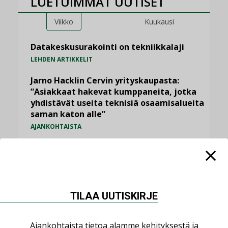
LUETUIMMAT UUTISET
Viikko
Kuukausi
Datakeskusurakointi on tekniikkalaji
LEHDEN ARTIKKELIT
Jarno Hacklin Cervin yrityskaupasta:
”Asiakkaat hakevat kumppaneita, jotka
yhdistävät useita teknisiä osaamisalueita
saman katon alle”
AJANKOHTAISTA
Sähköistyminen kasvaa voimakkaasti:
”Tulevat kilpailuedut syntyvät, kun
erilliset teknologiat tuodaan yhteen”
,
AJANKOHTAISTA
TILAAJILLE
TILAA UUTISKIRJE
Puutteellinen eristys lisää lämpöhäviöitä
LEHDEN ARTIKKELIT
Ajankohtaista tietoa alamme kehityksestä ja