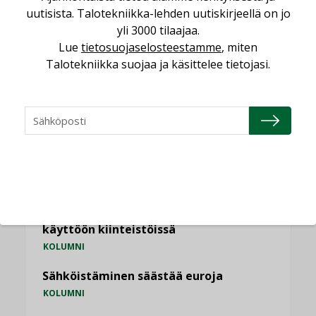
Kaivamattomat menetelmät
uutisista. Talotekniikka-lehden uutiskirjeellä on jo
vakiinnuttavat asemansa taloyhtiöissä
yli 3000 tilaajaa.
,
Lue
tietosuojaselosteestamme
, miten
LEHDEN ARTIKKELIT
TILAAJILLE
Talotekniikka suojaa ja käsittelee tietojasi.
KATSO KAIKKI
NÄKÖKULMIA
Puheista tekoihin – uusin teknologia
käyttöön kiinteistöissä
KOLUMNI
Sähköistäminen säästää euroja
KOLUMNI