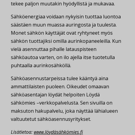
tekee paljon muutakin hyödyllistä ja mukavaa.
Sähköenergiaa voidaan nykyisin tuottaa luontoa
säästäen muun muassa auringosta ja tuulesta.
Monet sähkön käyttäjät ovat ryhtyneet myös
sähkön tuottajiksi omilla aurinkopaneeleilla. Kun
vielä asennuttaa pihalle latauspisteen
sähköautoa varten, on ilo ajella itse tuotetulla
puhtaalla aurinkosähköllä.
Sähköasennustarpeissa tulee kääntyä aina
ammattilaisten puoleen. Oikeudet omaavan
sähköasentajan löydät helpoiten Löydä
sähkömies –verkkopalvelusta. Sen sivuilla on
maksuton hakupalvelu, joka näyttää lähialueen
valtuutetut sähköasennusyritykset.
Lisätietoa:
www.löydäsähkömies.fi