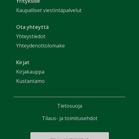
Yrityksille
Kaupalliset viestintäpalvelut
Ota yhteyttä
Yhteystiedot
Yhteydenottolomake
Kirjat
Kirjakauppa
Kustantamo
Tietosuoja
Tilaus- ja toimitusehdot