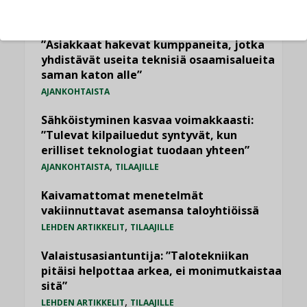
LEHDEN ARTIKKELIT
Jarno Hacklin Cervin yrityskaupasta:
”Asiakkaat hakevat kumppaneita, jotka
yhdistävät useita teknisiä osaamisalueita
saman katon alle”
AJANKOHTAISTA
Sähköistyminen kasvaa voimakkaasti:
”Tulevat kilpailuedut syntyvät, kun
erilliset teknologiat tuodaan yhteen”
,
AJANKOHTAISTA
TILAAJILLE
Kaivamattomat menetelmät
vakiinnuttavat asemansa taloyhtiöissä
,
LEHDEN ARTIKKELIT
TILAAJILLE
Valaistusasiantuntija: ”Talotekniikan
pitäisi helpottaa arkea, ei monimutkaistaa
sitä”
,
LEHDEN ARTIKKELIT
TILAAJILLE