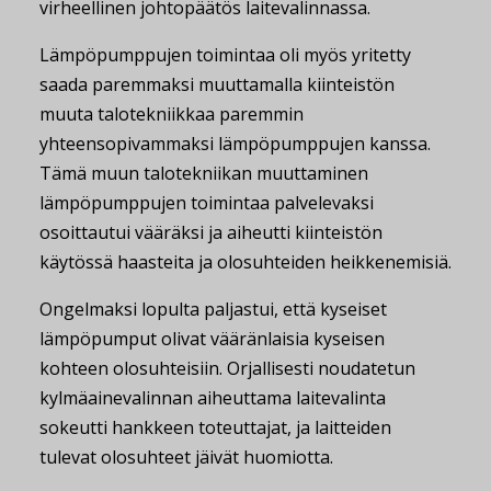
virheellinen johtopäätös laitevalinnassa.
Lämpöpumppujen toimintaa oli myös yritetty
saada paremmaksi muuttamalla kiinteistön
muuta talotekniikkaa paremmin
yhteensopivammaksi lämpöpumppujen kanssa.
Tämä muun talotekniikan muuttaminen
lämpöpumppujen toimintaa palvelevaksi
osoittautui vääräksi ja aiheutti kiinteistön
käytössä haasteita ja olosuhteiden heikkenemisiä.
Ongelmaksi lopulta paljastui, että kyseiset
lämpöpumput olivat vääränlaisia kyseisen
kohteen olosuhteisiin. Orjallisesti noudatetun
kylmäainevalinnan aiheuttama laitevalinta
sokeutti hankkeen toteuttajat, ja laitteiden
tulevat olosuhteet jäivät huomiotta.