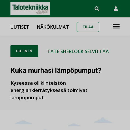
UUTISET
NÄKÖKULMAT
TILAA
TATE SHERLOCK SELVITTÄÄ
UUTINEN
Kuka murhasi lämpöpumput?
Kyseessä oli kiinteistön
energiankierrätyksessä toimivat
lämpöpumput.