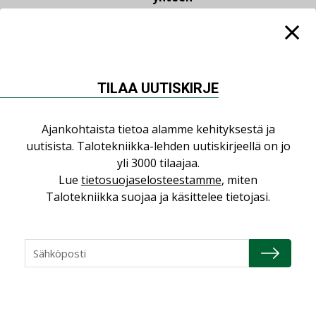
LEHDEN ARTIKKELIT
04.08.2026
TILAA UUTISKIRJE
Kaivamattomat
menetelmät
vakiinnuttavat
Ajankohtaista tietoa alamme kehityksestä ja
asemansa taloyhtiöissä
uutisista. Talotekniikka-lehden uutiskirjeellä on jo
yli 3000 tilaajaa.
Lue
tietosuojaselosteestamme
, miten
Talotekniikka suojaa ja käsittelee tietojasi.
LUETUIMMAT UUTISET
Viikko
Kuukausi
Datakeskusurakointi on tekniikkalaji