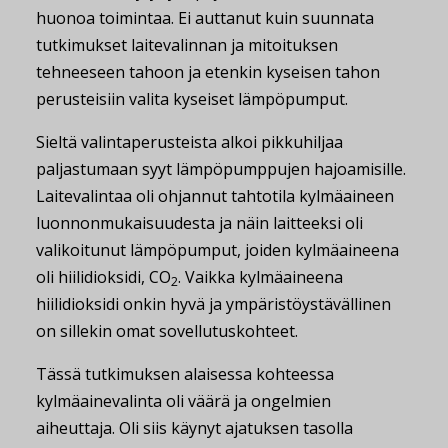
huonoa toimintaa. Ei auttanut kuin suunnata
tutkimukset laitevalinnan ja mitoituksen
tehneeseen tahoon ja etenkin kyseisen tahon
perusteisiin valita kyseiset lämpöpumput.
Sieltä valintaperusteista alkoi pikkuhiljaa
paljastumaan syyt lämpöpumppujen hajoamisille.
Laitevalintaa oli ohjannut tahtotila kylmäaineen
luonnonmukaisuudesta ja näin laitteeksi oli
valikoitunut lämpöpumput, joiden kylmäaineena
oli hiilidioksidi, CO
. Vaikka kylmäaineena
2
hiilidioksidi onkin hyvä ja ympäristöystävällinen
on sillekin omat sovellutuskohteet.
Tässä tutkimuksen alaisessa kohteessa
kylmäainevalinta oli väärä ja ongelmien
aiheuttaja. Oli siis käynyt ajatuksen tasolla