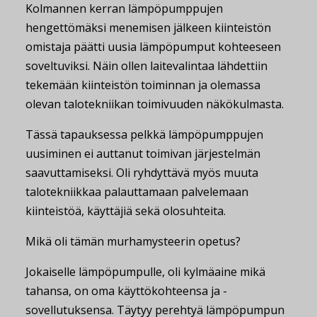
Kolmannen kerran lämpöpumppujen
hengettömäksi menemisen jälkeen kiinteistön
omistaja päätti uusia lämpöpumput kohteeseen
soveltuviksi. Näin ollen laitevalintaa lähdettiin
tekemään kiinteistön toiminnan ja olemassa
olevan talotekniikan toimivuuden näkökulmasta.
Tässä tapauksessa pelkkä lämpöpumppujen
uusiminen ei auttanut toimivan järjestelmän
saavuttamiseksi. Oli ryhdyttävä myös muuta
talotekniikkaa palauttamaan palvelemaan
kiinteistöä, käyttäjiä sekä olosuhteita.
Mikä oli tämän murhamysteerin opetus?
Jokaiselle lämpöpumpulle, oli kylmäaine mikä
tahansa, on oma käyttökohteensa ja -
sovellutuksensa. Täytyy perehtyä lämpöpumpun