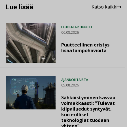
Lue lisää
Katso kaikki
LEHDEN ARTIKKELIT
06.08.2026
Puutteellinen eristys
lisää lämpöhäviöitä
AJANKOHTAISTA
05.08.2026
Sähköistyminen kasvaa
voimakkaasti: ”Tulevat
kilpailuedut syntyvät,
kun erilliset
teknologiat tuodaan
yhteen”