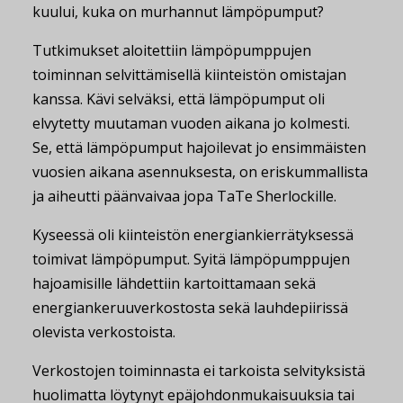
kuului, kuka on murhannut lämpöpumput?
Tutkimukset aloitettiin lämpöpumppujen
toiminnan selvittämisellä kiinteistön omistajan
kanssa. Kävi selväksi, että lämpöpumput oli
elvytetty muutaman vuoden aikana jo kolmesti.
Se, että lämpöpumput hajoilevat jo ensimmäisten
vuosien aikana asennuksesta, on eriskummallista
ja aiheutti päänvaivaa jopa TaTe Sherlockille.
Kyseessä oli kiinteistön energiankierrätyksessä
toimivat lämpöpumput. Syitä lämpöpumppujen
hajoamisille lähdettiin kartoittamaan sekä
energiankeruuverkostosta sekä lauhdepiirissä
olevista verkostoista.
Verkostojen toiminnasta ei tarkoista selvityksistä
huolimatta löytynyt epäjohdonmukaisuuksia tai