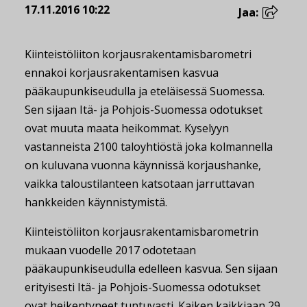
17.11.2016 10:22
Jaa:
Kiinteistöliiton korjausrakentamisbarometri
ennakoi korjausrakentamisen kasvua
pääkaupunkiseudulla ja eteläisessä Suomessa.
Sen sijaan Itä- ja Pohjois-Suomessa odotukset
ovat muuta maata heikommat. Kyselyyn
vastanneista 2100 taloyhtiöstä joka kolmannella
on kuluvana vuonna käynnissä korjaushanke,
vaikka taloustilanteen katsotaan jarruttavan
hankkeiden käynnistymistä.
Kiinteistöliiton korjausrakentamisbarometrin
mukaan vuodelle 2017 odotetaan
pääkaupunkiseudulla edelleen kasvua. Sen sijaan
erityisesti Itä- ja Pohjois-Suomessa odotukset
ovat heikentyneet tuntuvasti. Kaiken kaikkiaan 29