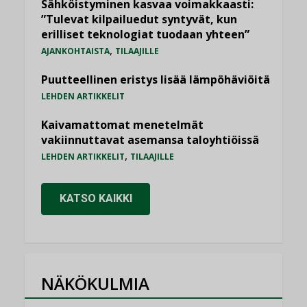
Sähköistyminen kasvaa voimakkaasti:
”Tulevat kilpailuedut syntyvät, kun
erilliset teknologiat tuodaan yhteen”
,
AJANKOHTAISTA
TILAAJILLE
Puutteellinen eristys lisää lämpöhäviöitä
LEHDEN ARTIKKELIT
Kaivamattomat menetelmät
vakiinnuttavat asemansa taloyhtiöissä
,
LEHDEN ARTIKKELIT
TILAAJILLE
KATSO KAIKKI
NÄKÖKULMIA