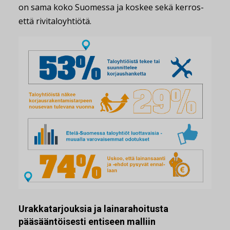
on sama koko Suomessa ja koskee sekä kerros-
että rivitaloyhtiötä.
Urakkatarjouksia ja lainarahoitusta
pääsääntöisesti entiseen malliin