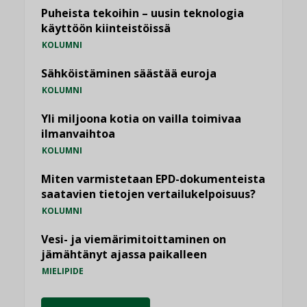
Puheista tekoihin – uusin teknologia
käyttöön kiinteistöissä
KOLUMNI
Sähköistäminen säästää euroja
KOLUMNI
Yli miljoona kotia on vailla toimivaa
ilmanvaihtoa
KOLUMNI
Miten varmistetaan EPD-dokumenteista
saatavien tietojen vertailukelpoisuus?
KOLUMNI
Vesi- ja viemärimitoittaminen on
jämähtänyt ajassa paikalleen
MIELIPIDE