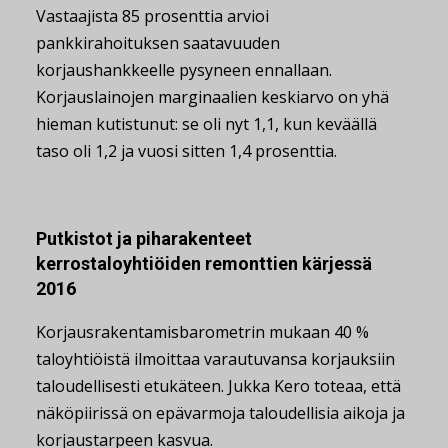
Vastaajista 85 prosenttia arvioi
pankkirahoituksen saatavuuden
korjaushankkeelle pysyneen ennallaan.
Korjauslainojen marginaalien keskiarvo on yhä
hieman kutistunut: se oli nyt 1,1, kun keväällä
taso oli 1,2 ja vuosi sitten 1,4 prosenttia.
Putkistot ja piharakenteet
kerrostaloyhtiöiden remonttien kärjessä
2016
Korjausrakentamisbarometrin mukaan 40 %
taloyhtiöistä ilmoittaa varautuvansa korjauksiin
taloudellisesti etukäteen. Jukka Kero toteaa, että
näköpiirissä on epävarmoja taloudellisia aikoja ja
korjaustarpeen kasvua.