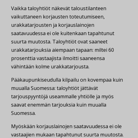
Vaikka taloyhtiöt näkevät taloustilanteen
vaikuttaneen korjausten toteutumiseen,
urakkatarjousten ja korjauslainojen
saatavuudessa ei ole kuitenkaan tapahtunut
suurta muutosta. Taloyhtiöt ovat saaneet
urakkatarjouksia aiempaan tapaan: miltei 60
prosenttia vastaajista ilmoitti saaneensa
vähintään kolme urakkatarjousta.
Pääkaupunkiseudulla kilpailu on kovempaa kuin
muualla Suomessa: taloyhtiöt jättävät
tarjouspyyntöjä useammalle yhtiölle ja myös
saavat enemmän tarjouksia kuin muualla
Suomessa.
Myöskään korjauslainojen saatavuudessa ei ole
vastaajien mukaan tapahtunut suurta muutosta.