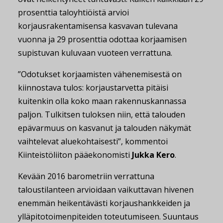
prosenttia taloyhtiöistä arvioi
korjausrakentamisensa kasvavan tulevana
vuonna ja 29 prosenttia odottaa korjaamisen
supistuvan kuluvaan vuoteen verrattuna.
”Odotukset korjaamisten vähenemisestä on
kiinnostava tulos: korjaustarvetta pitäisi
kuitenkin olla koko maan rakennuskannassa
paljon. Tulkitsen tuloksen niin, että talouden
epävarmuus on kasvanut ja talouden näkymät
vaihtelevat aluekohtaisesti”, kommentoi
Kiinteistöliiton pääekonomisti
Jukka Kero
.
Kevään 2016 barometriin verrattuna
taloustilanteen arvioidaan vaikuttavan hivenen
enemmän heikentävästi korjaushankkeiden ja
ylläpitotoimenpiteiden toteutumiseen. Suuntaus