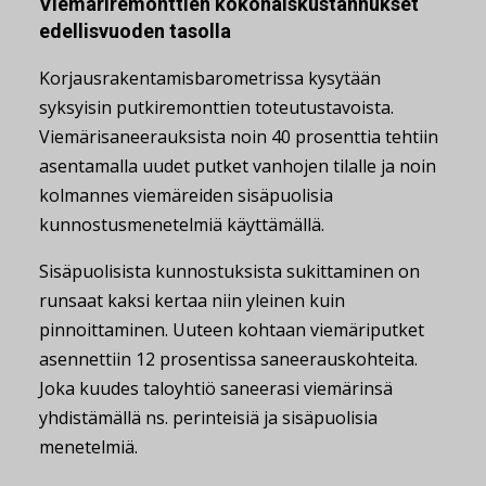
Viemäriremonttien kokonaiskustannukset
edellisvuoden tasolla
Korjausrakentamisbarometrissa kysytään
syksyisin putkiremonttien toteutustavoista.
Viemärisaneerauksista noin 40 prosenttia tehtiin
asentamalla uudet putket vanhojen tilalle ja noin
kolmannes viemäreiden sisäpuolisia
kunnostusmenetelmiä käyttämällä.
Sisäpuolisista kunnostuksista sukittaminen on
runsaat kaksi kertaa niin yleinen kuin
pinnoittaminen. Uuteen kohtaan viemäriputket
asennettiin 12 prosentissa saneerauskohteita.
Joka kuudes taloyhtiö saneerasi viemärinsä
yhdistämällä ns. perinteisiä ja sisäpuolisia
menetelmiä.