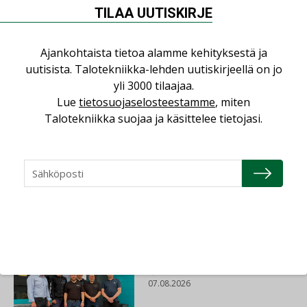
putkistoremonttien yhteydessä muuta maata
TILAA UUTISKIRJE
enemmän muitakin rakennuksen osia ja
järjestelmiä.
Ajankohtaista tietoa alamme kehityksestä ja
uutisista. Talotekniikka-lehden uutiskirjeellä on jo
Jaa:
yli 3000 tilaajaa.
Lue
tietosuojaselosteestamme
, miten
Talotekniikka suojaa ja käsittelee tietojasi.
KORJAUSRAKENTAMISBAROMETRI
Lue lisää
Katso kaikki
AJANKOHTAISTA
07.08.2026