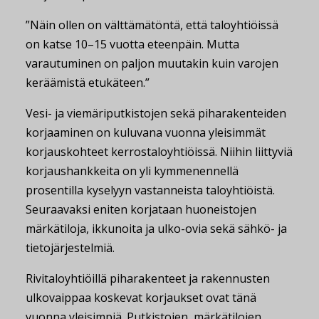
”Näin ollen on välttämätöntä, että taloyhtiöissä
on katse 10–15 vuotta eteenpäin. Mutta
varautuminen on paljon muutakin kuin varojen
keräämistä etukäteen.”
Vesi- ja viemäriputkistojen sekä piharakenteiden
korjaaminen on kuluvana vuonna yleisimmät
korjauskohteet kerrostaloyhtiöissä. Niihin liittyviä
korjaushankkeita on yli kymmenennellä
prosentilla kyselyyn vastanneista taloyhtiöistä.
Seuraavaksi eniten korjataan huoneistojen
märkätiloja, ikkunoita ja ulko-ovia sekä sähkö- ja
tietojärjestelmiä.
Rivitaloyhtiöillä piharakenteet ja rakennusten
ulkovaippaa koskevat korjaukset ovat tänä
vuonna yleisimpiä. Putkistojen, märkätilojen