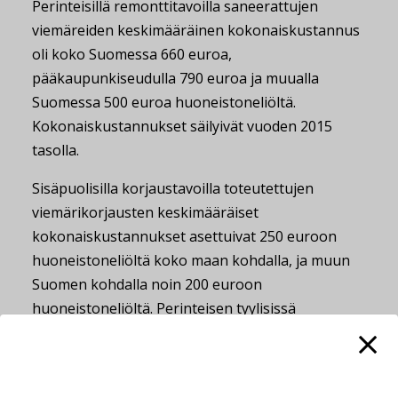
Perinteisillä remonttitavoilla saneerattujen
viemäreiden keskimääräinen kokonaiskustannus
oli koko Suomessa 660 euroa,
pääkaupunkiseudulla 790 euroa ja muualla
Suomessa 500 euroa huoneistoneliöltä.
Kokonaiskustannukset säilyivät vuoden 2015
tasolla.
Sisäpuolisilla korjaustavoilla toteutettujen
viemärikorjausten keskimääräiset
kokonaiskustannukset asettuivat 250 euroon
huoneistoneliöltä koko maan kohdalla, ja muun
Suomen kohdalla noin 200 euroon
huoneistoneliöltä. Perinteisen tyylisissä
korjauksissa toteutetaan selvästi sisäpuolista
korjaustapaa enemmän muita korjauksia.
Pääkaupunkiseudulla korjataan