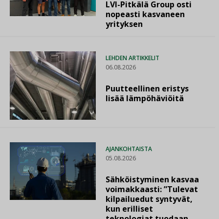
LVI-Pitkälä Group osti
nopeasti kasvaneen
yrityksen
LEHDEN ARTIKKELIT
06.08.2026
Puutteellinen eristys
lisää lämpöhäviöitä
AJANKOHTAISTA
05.08.2026
Sähköistyminen kasvaa
voimakkaasti: ”Tulevat
kilpailuedut syntyvät,
kun erilliset
teknologiat tuodaan