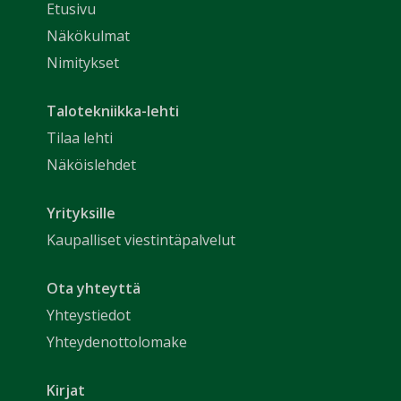
Etusivu
Näkökulmat
Nimitykset
Talotekniikka-lehti
Tilaa lehti
Näköislehdet
Yrityksille
Kaupalliset viestintäpalvelut
Ota yhteyttä
Yhteystiedot
Yhteydenottolomake
Kirjat