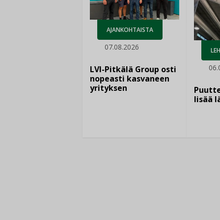
AJANKOHTAISTA
07.08.2026
LEH
06.
LVI-Pitkälä Group osti
nopeasti kasvaneen
yrityksen
Puutte
lisää 