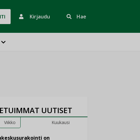
Kirjaudu
Hae
HTI
ETUIMMAT UUTISET
Viikko
Kuukausi
keskusurakointi on