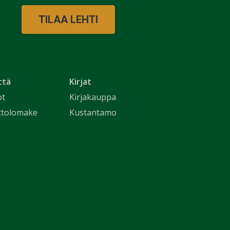
TILAA LEHTI
ttä
Kirjat
ot
Kirjakauppa
ttolomake
Kustantamo