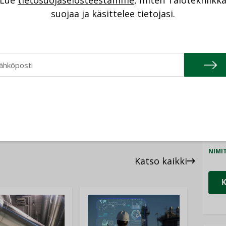
Lue
tietosuojaselosteestamme
, miten Talotekniikk
NI
KIINTEISTÖLIITTO
suojaa ja käsittelee tietojasi.
Cons
NIMI
KORJAUSRAKENTAMINEN
Refa
NIMI
KORJAUSRAKENTAMISBAROMETRI
Gra
NIMI
Schn
NIMI
Katso kaikki