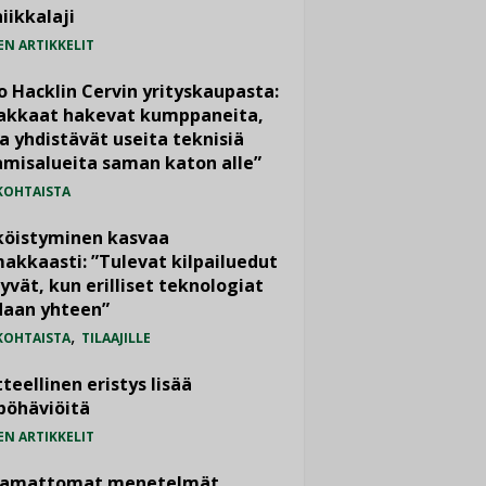
iikkalaji
EN ARTIKKELIT
o Hacklin Cervin yrityskaupasta:
iakkaat hakevat kumppaneita,
a yhdistävät useita teknisiä
misalueita saman katon alle”
KOHTAISTA
köistyminen kasvaa
akkaasti: ”Tulevat kilpailuedut
yvät, kun erilliset teknologiat
daan yhteen”
,
KOHTAISTA
TILAAJILLE
teellinen eristys lisää
pöhäviöitä
EN ARTIKKELIT
vamattomat menetelmät