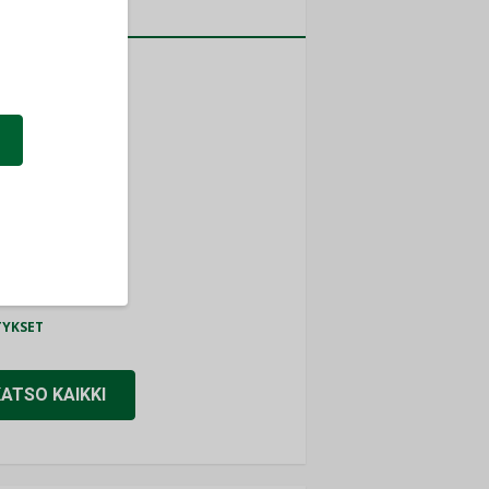
a
MITYKSET
ti
TYKSET
ir
TYKSET
nlund Oy
TYKSET
eider Electric
TYKSET
KATSO KAIKKI