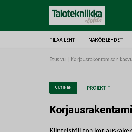
TILAA LEHTI
NÄKÖISLEHDET
Etusivu
|
Korjausrakentamisen kasv
PROJEKTIT
UUTINEN
Korjausrakentam
Kiinteistöliiton korjausrak