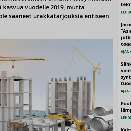
tekn
 kasvua vuodelle 2019, mutta
LEHD
 ole saaneet urakkatarjouksia entiseen
Jarn
”As
jotk
osaa
AJAN
Säh
voim
synt
tuo
AJAN
Puut
läm
LEHD
Kai