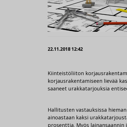
22.11.2018 12:42
Kiinteistöliiton korjausrakenta
korjausrakentamiseen lievää kas
saaneet urakkatarjouksia entise
Hallitusten vastauksissa hieman
ainoastaan kaksi urakkatarjousta
prosenttia. Myös lainansaannin 