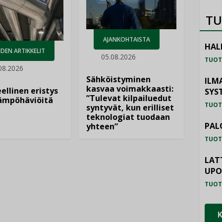
TU
AJANKOHTAISTA
HAL
DEN ARTIKKELIT
05.08.2026
TUOT
08.2026
Sähköistyminen
ILM
kasvaa voimakkaasti:
ellinen eristys
SYS
”Tulevat kilpailuedut
lämpöhäviöitä
TUOT
syntyvät, kun erilliset
teknologiat tuodaan
PAL
yhteen”
TUOT
LAT
UP
TUOT