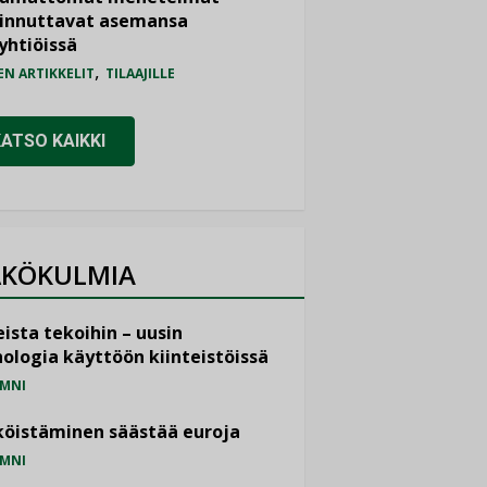
iinnuttavat asemansa
yhtiöissä
,
EN ARTIKKELIT
TILAAJILLE
KATSO KAIKKI
KÖKULMIA
ista tekoihin – uusin
ologia käyttöön kiinteistöissä
MNI
öistäminen säästää euroja
MNI