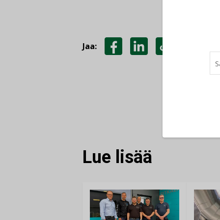
Jaa:
JAA
JAA
KOPIOI
FACEBOOKISSA
LINKEDINISSÄ
LINKKI
Lue lisää