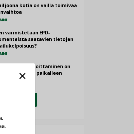
miljoona kotia on vailla toimivaa
anvaihtoa
MNI
n varmistetaan EPD-
menteista saatavien tietojen
ailukelpoisuus?
MNI
- ja viemärimitoittaminen on
htänyt ajassa paikalleen
PIDE
KATSO KAIKKI
a.
aa.