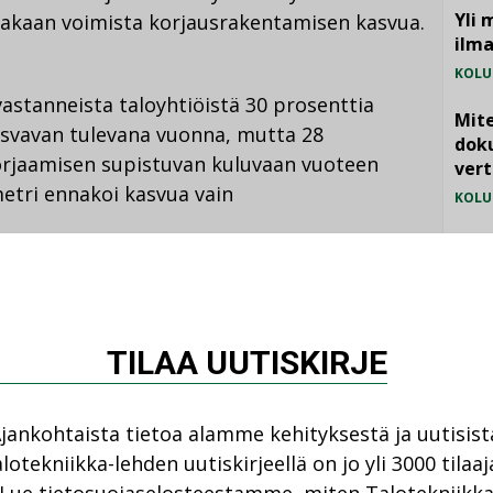
Yli 
ainakaan voimista korjausrakentamisen kasvua.
ilm
KOLU
stanneista taloyhtiöistä 30 prosenttia
Mite
asvavan tulevana vuonna, mutta 28
doku
korjaamisen supistuvan kuluvaan vuoteen
vert
etri ennakoi kasvua vain
KOLU
Vesi
jämä
MIELI
kysytään syksyisin putkistojen
ittyvistä korjausmenetelmistä.
TILAA UUTISKIRJE
li viemäreiden sisäpuolinen korjaus eli
eksi suosituin korjausperiaate oli
usiminen nykyiseen paikkaan.
jankohtaista tietoa alamme kehityksestä ja uutisist
lotekniikka-lehden uutiskirjeellä on jo yli 3000 tilaaj