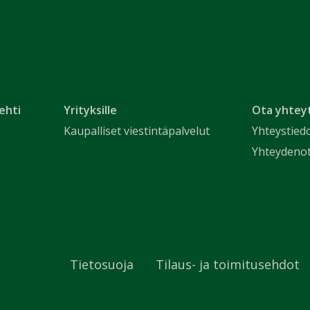
ehti
Yrityksille
Ota yhtey
Kaupalliset viestintäpalvelut
Yhteystied
Yhteydeno
Tietosuoja
Tilaus- ja toimitusehdot