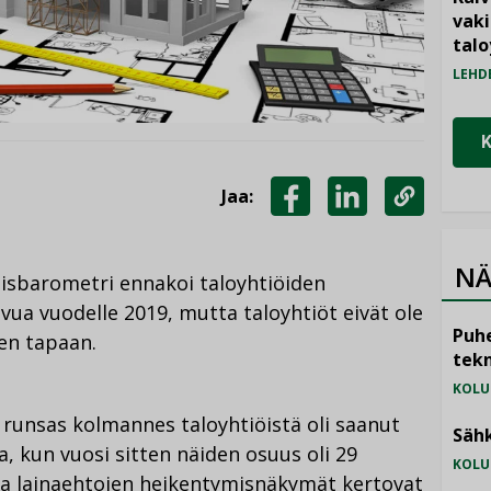
vak
talo
LEHD
Jaa:
JAA
JAA
KOPIOI
FACEBOOKISSA
LINKEDINISSÄ
LINKKI
NÄ
misbarometri ennakoi taloyhtiöiden
vua vuodelle 2019, mutta taloyhtiöt eivät ole
Puhe
en tapaan.
tekn
KOLU
 runsas kolmannes taloyhtiöistä oli saanut
Sähk
, kun vuosi sitten näiden osuus oli 29
KOLU
ja lainaehtojen heikentymisnäkymät kertovat