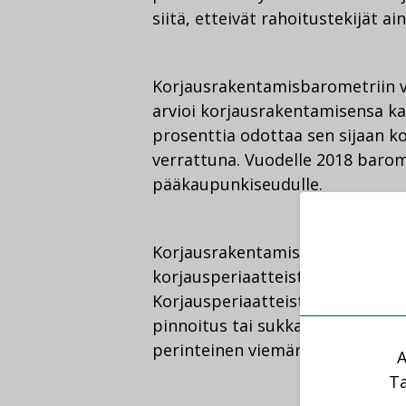
siitä, etteivät rahoitustekijät 
Korjausrakentamisbarometriin va
arvioi korjausrakentamisensa k
prosenttia odottaa sen sijaan 
verrattuna. Vuodelle 2018 barom
pääkaupunkiseudulle.
Korjausrakentamisbarometrissa 
korjausperiaatteista ja niihin li
Korjausperiaatteista suosituin o
pinnoitus tai sukkasujutus. Tois
perinteinen viemäriputkiston u
A
Ta