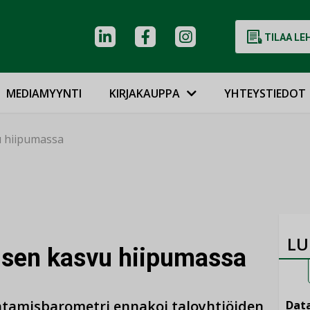
TILAA LE
MEDIAMYYNTI
KIRJAKAUPPA
YHTEYSTIEDOT
u hiipumassa
LU
isen kasvu hiipumassa
entamisbarometri ennakoi taloyhtiöiden
Data