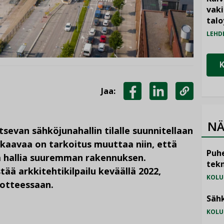
vak
talo
LEHD
Jaa:
JAA
JAA
KOPIOI
FACEBOOKISSA
LINKEDINISSÄ
LINKKI
NÄ
itsevan sähköjunahallin tilalle suunnitellaan
kaavaa on tarkoitus muuttaa niin, että
Puhe
tä hallia suuremman rakennuksen.
tekn
ää arkkitehtikilpailu keväällä 2022,
KOLU
dotteessaan.
Sähk
KOLU