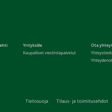
ehti
Yrityksille
Ota yhtey
Kaupalliset viestintäpalvelut
Yhteystied
Yhteydeno
Tietosuoja
Tilaus- ja toimitusehdot