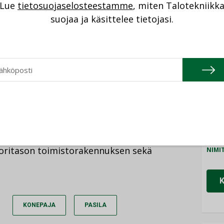
NI
Lue
tietosuojaselosteestamme
, miten Talotekniikk
saasilta Teollisuuskadulle.
suojaa ja käsittelee tietojasi.
Cons
 arkkitehtikilpailu keväällä 2022. Kilpailun
NIMI
ön soveltuva suunnitteluratkaisu, jossa
Refa
nen asettuu luontevaksi osaksi Konepajan
NIMI
kunnallisesti merkittävää rakennettua
Gra
NIMI
ti toteuttamiskelpoista suunnitteluratkaisua,
Schn
ttoritason toimistorakennuksen sekä
NIMI
KONEPAJA
PASILA