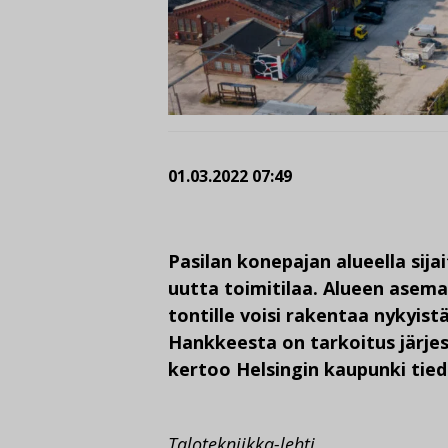
01.03.2022 07:49
Pasilan konepajan alueella sija
uutta toimitilaa. Alueen asema
tontille voisi rakentaa nykyis
Hankkeesta on tarkoitus järjest
kertoo Helsingin kaupunki tie
Talotekniikka-lehti