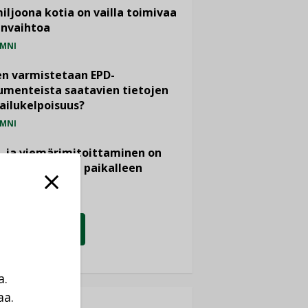
miljoona kotia on vailla toimivaa
anvaihtoa
MNI
n varmistetaan EPD-
menteista saatavien tietojen
ailukelpoisuus?
MNI
- ja viemärimitoittaminen on
htänyt ajassa paikalleen
PIDE
KATSO KAIKKI
a.
aa.