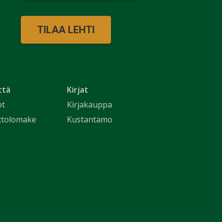
TILAA LEHTI
ttä
Kirjat
ot
Kirjakauppa
ttolomake
Kustantamo