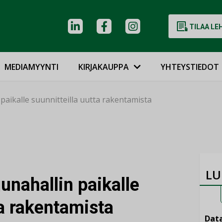
TILAA LE
MEDIAMYYNTI
KIRJAKAUPPA
YHTEYSTIEDOT
aikalle suunnitteilla uutta rakentamista
LU
unahallin paikalle
ta rakentamista
Data