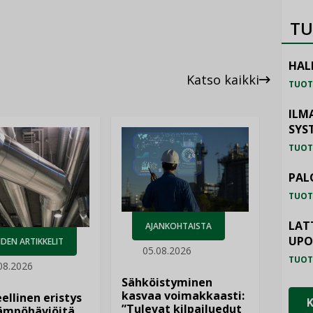
TU
HAL
Katso kaikki
TUOT
ILM
SYS
TUOT
PAL
TUOT
LAT
AJANKOHTAISTA
UP
DEN ARTIKKELIT
05.08.2026
TUOT
08.2026
Sähköistyminen
kasvaa voimakkaasti:
ellinen eristys
”Tulevat kilpailuedut
lämpöhäviöitä