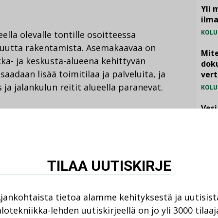
Yli 
ilm
KOLU
ella olevalle tontille osoitteessa
n uutta rakentamista. Asemakaavaa on
Mite
kka- ja keskusta-alueena kehittyvän
doku
saadaan lisää toimitilaa ja palveluita, ja
vert
ja jalankulun reitit alueella paranevat.
KOLU
Vesi
jämä
alueen kehittymistä Teollisuuskadun
MIELI
aisesti. Asemakaavamuutos on käynnistynyt
 Factory Oy:n hakemuksesta.
TILAA UUTISKIRJE
toimii pysäköintilaitos ja padel-kenttiä.
jankohtaista tietoa alamme kehityksestä ja uutisist
tujulkisivu on umpinainen, eikä nykyinen
lotekniikka-lehden uutiskirjeellä on jo yli 3000 tilaaj
olevan asemakaavan mukaista yleistä