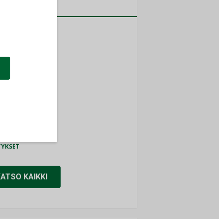
MITYKSET
a
ti
TYKSET
ir
TYKSET
nlund Oy
TYKSET
eider Electric
TYKSET
KATSO KAIKKI