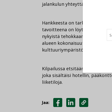
jalankulun yhteyttä Konepajanpa
Hankkeesta on tarkoitus järjestää
tavoitteena on löytää ympäristö
nykyistä tehokkaampi rakentami
alueen kokonaisuutta sekä valta
kulttuuriympäristöä.
Kilpailussa etsitään kaupallises
joka sisältäisi hotellin, pääkon
liiketiloja.
Jaa:
JAA
JAA
KOPIOI