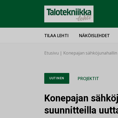
TILAA LEHTI
NÄKÖISLEHDET
Etusivu
|
Konepajan sähköjunahallin p
PROJEKTIT
UUTINEN
Konepajan sähköj
suunnitteilla uut