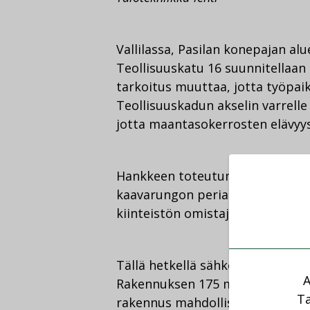
Vallilassa, Pasilan konepajan alue
Teollisuuskatu 16 suunnitellaa
tarkoitus muuttaa, jotta työpai
Teollisuuskadun akselin varrelle 
jotta maantasokerrosten elävyys 
Hankkeen toteutuminen edistää 
kaavarungon periaatteiden muk
kiinteistön omistajan The Train
Tällä hetkellä sähköjunahallissa 
A
Rakennuksen 175 metriä pitkä ka
Ta
rakennus mahdollista voimassa 