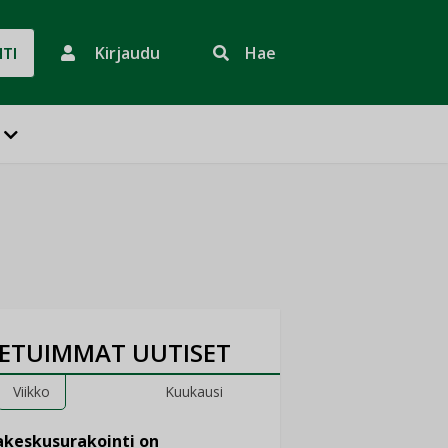
Kirjaudu
Hae
HTI
ETUIMMAT UUTISET
Viikko
Kuukausi
keskusurakointi on