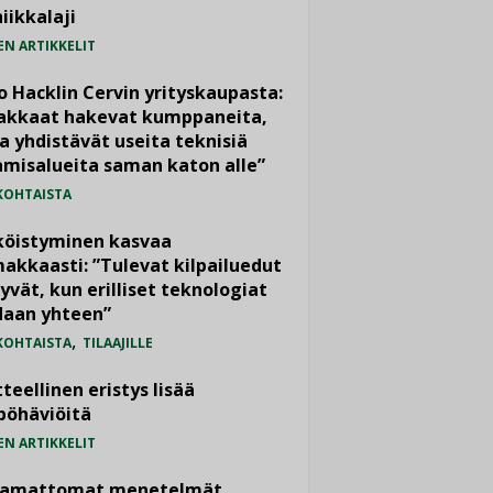
iikkalaji
EN ARTIKKELIT
o Hacklin Cervin yrityskaupasta:
iakkaat hakevat kumppaneita,
a yhdistävät useita teknisiä
misalueita saman katon alle”
KOHTAISTA
köistyminen kasvaa
akkaasti: ”Tulevat kilpailuedut
yvät, kun erilliset teknologiat
daan yhteen”
,
KOHTAISTA
TILAAJILLE
teellinen eristys lisää
pöhäviöitä
EN ARTIKKELIT
vamattomat menetelmät