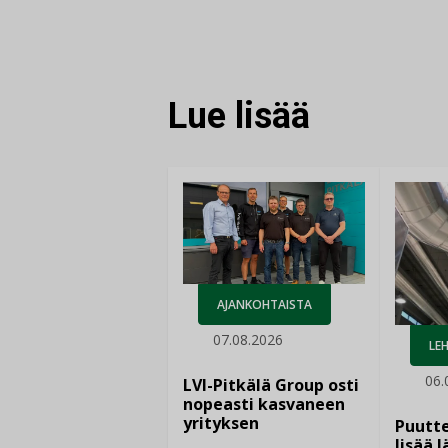
FACEBOOKISSA
LINKEDINISSÄ
LINKKI
Lue lisää
AJANKOHTAISTA
07.08.2026
LEH
06.
LVI-Pitkälä Group osti
nopeasti kasvaneen
yrityksen
Puutte
lisää 