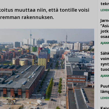
tekn
tus muuttaa niin, että tontille voisi
LEHD
uuremman rakennuksen.
Jarn
”As
jotk
osaa
AJAN
Säh
voim
synt
tuo
AJAN
Puut
läm
LEHD
Kai