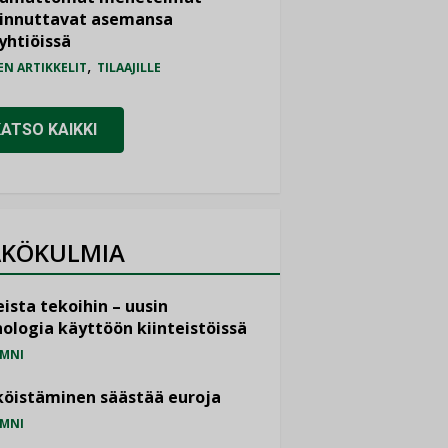
iinnuttavat asemansa
yhtiöissä
,
EN ARTIKKELIT
TILAAJILLE
KATSO KAIKKI
KÖKULMIA
ista tekoihin – uusin
ologia käyttöön kiinteistöissä
MNI
öistäminen säästää euroja
MNI