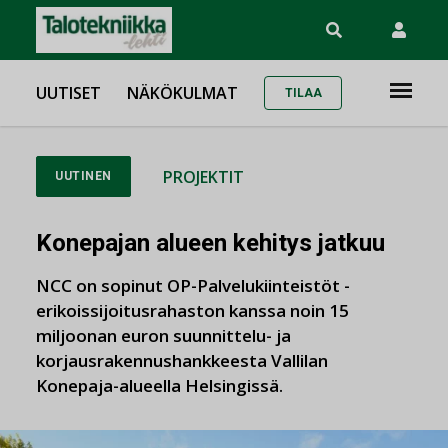
UUTISET
NÄKÖKULMAT
TILAA
PROJEKTIT
UUTINEN
Konepajan alueen kehitys jatkuu
NCC on sopinut OP-Palvelukiinteistöt -
erikoissijoitusrahaston kanssa noin 15
miljoonan euron suunnittelu- ja
korjausrakennushankkeesta Vallilan
Konepaja-alueella Helsingissä.