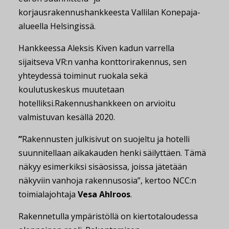
korjausrakennushankkeesta Vallilan Konepaja-
alueella Helsingissä.
Hankkeessa Aleksis Kiven kadun varrella
sijaitseva VR:n vanha konttorirakennus, sen
yhteydessä toiminut ruokala sekä
koulutuskeskus muutetaan
hotelliksi.Rakennushankkeen on arvioitu
valmistuvan kesällä 2020.
”
Rakennusten julkisivut on suojeltu ja hotelli
suunnitellaan aikakauden henki säilyttäen. Tämä
näkyy esimerkiksi sisäosissa, joissa jätetään
näkyviin vanhoja rakennusosia”, kertoo NCC:n
toimialajohtaja
Vesa Ahlroos
.
Rakennetulla ympäristöllä on kiertotaloudessa