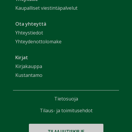
Kaupalliset viestintäpalvelut
Ota yhteyttä
Yhteystiedot
Yhteydenottolomake
Kirjat
Kirjakauppa
Kustantamo
Tietosuoja
Tilaus- ja toimitusehdot
TILAA UUTISKIRJE