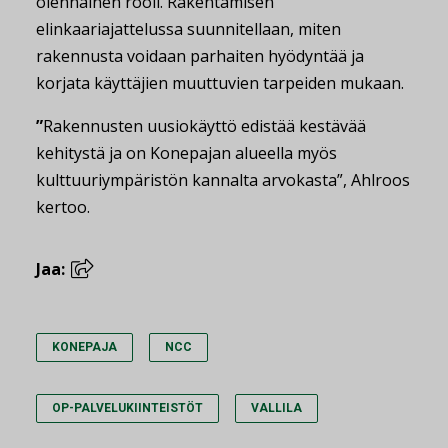
olennainen rooli. Rakentamisen
elinkaariajattelussa suunnitellaan, miten
rakennusta voidaan parhaiten hyödyntää ja
korjata käyttäjien muuttuvien tarpeiden mukaan.
”
Rakennusten uusiokäyttö edistää kestävää
kehitystä ja on Konepajan alueella myös
kulttuuriympäristön kannalta arvokasta”, Ahlroos
kertoo.
Jaa:
KONEPAJA
NCC
OP-PALVELUKIINTEISTÖT
VALLILA