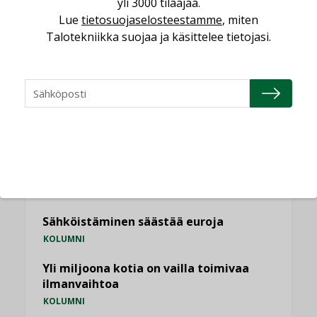
yli 3000 tilaajaa.
Lue
tietosuojaselosteestamme
, miten
KATSO KAIKKI
Talotekniikka suojaa ja käsittelee tietojasi.
NÄKÖKULMIA
Puheista tekoihin – uusin teknologia
käyttöön kiinteistöissä
KOLUMNI
Sähköistäminen säästää euroja
KOLUMNI
Yli miljoona kotia on vailla toimivaa
ilmanvaihtoa
KOLUMNI