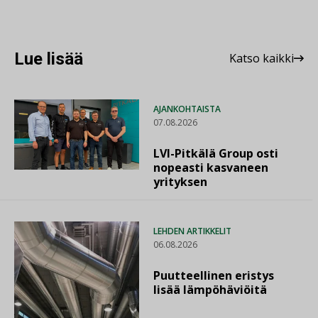
Lue lisää
Katso kaikki
AJANKOHTAISTA
07.08.2026
LVI-Pitkälä Group osti
nopeasti kasvaneen
yrityksen
LEHDEN ARTIKKELIT
06.08.2026
Puutteellinen eristys
lisää lämpöhäviöitä