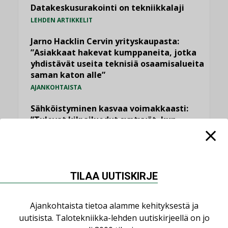
Datakeskusurakointi on tekniikkalaji
LEHDEN ARTIKKELIT
Jarno Hacklin Cervin yrityskaupasta:
”Asiakkaat hakevat kumppaneita, jotka
yhdistävät useita teknisiä osaamisalueita
saman katon alle”
AJANKOHTAISTA
Sähköistyminen kasvaa voimakkaasti:
”Tulevat kilpailuedut syntyvät, kun
erilliset teknologiat tuodaan yhteen”
,
AJANKOHTAISTA
TILAAJILLE
Puutteellinen eristys lisää lämpöhäviöitä
TILAA UUTISKIRJE
LEHDEN ARTIKKELIT
Kaivamattomat menetelmät
Ajankohtaista tietoa alamme kehityksestä ja
vakiinnuttavat asemansa taloyhtiöissä
uutisista. Talotekniikka-lehden uutiskirjeellä on jo
,
LEHDEN ARTIKKELIT
TILAAJILLE