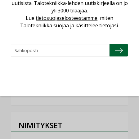
uutisista. Talotekniikka-lehden uutiskirjeellä on jo
ilmanvaihtoa
yli 3000 tilaajaa.
KOLUMNI
Lue
tietosuojaselosteestamme
, miten
Miten varmistetaan EPD-dokumenteista
Talotekniikka suojaa ja käsittelee tietojasi.
saatavien tietojen vertailukelpoisuus?
KOLUMNI
Vesi- ja viemärimitoittaminen on
jämähtänyt ajassa paikalleen
MIELIPIDE
KATSO KAIKKI
NIMITYKSET