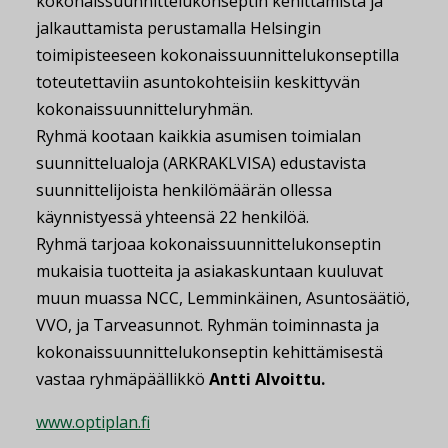
kokonaissuunnittelukonseptin kehittämistä ja
jalkauttamista perustamalla Helsingin
toimipisteeseen kokonaissuunnittelukonseptilla
toteutettaviin asuntokohteisiin keskittyvän
kokonaissuunnitteluryhmän.
Ryhmä kootaan kaikkia asumisen toimialan
suunnittelualoja (ARKRAKLVISA) edustavista
suunnittelijoista henkilömäärän ollessa
käynnistyessä yhteensä 22 henkilöä.
Ryhmä tarjoaa kokonaissuunnittelukonseptin
mukaisia tuotteita ja asiakaskuntaan kuuluvat
muun muassa NCC, Lemminkäinen, Asuntosäätiö,
VVO, ja Tarveasunnot. Ryhmän toiminnasta ja
kokonaissuunnittelukonseptin kehittämisestä
vastaa ryhmäpäällikkö
Antti Alvoittu.
www.optiplan.fi