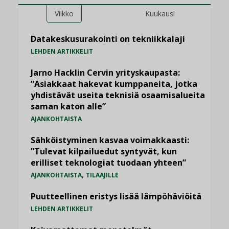
Viikko
Kuukausi
Datakeskusurakointi on tekniikkalaji
LEHDEN ARTIKKELIT
Jarno Hacklin Cervin yrityskaupasta:
”Asiakkaat hakevat kumppaneita, jotka
yhdistävät useita teknisiä osaamisalueita
saman katon alle”
AJANKOHTAISTA
Sähköistyminen kasvaa voimakkaasti:
”Tulevat kilpailuedut syntyvät, kun
erilliset teknologiat tuodaan yhteen”
,
AJANKOHTAISTA
TILAAJILLE
Puutteellinen eristys lisää lämpöhäviöitä
LEHDEN ARTIKKELIT