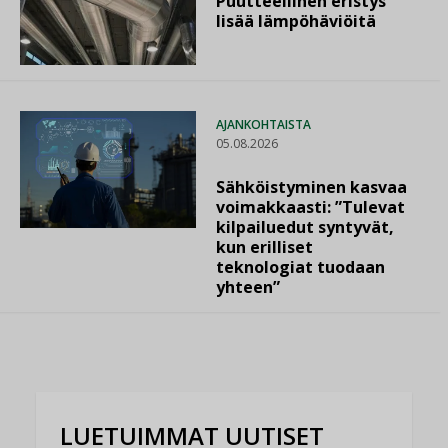
Puutteellinen eristys
lisää lämpöhäviöitä
AJANKOHTAISTA
05.08.2026
Sähköistyminen kasvaa
voimakkaasti: ”Tulevat
kilpailuedut syntyvät,
kun erilliset
teknologiat tuodaan
yhteen”
LUETUIMMAT UUTISET