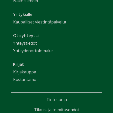
Näköislehdet
Yrityksille
Kaupalliset viestintäpalvelut
Ota yhteyttä
Yhteystiedot
Yhteydenottolomake
Kirjat
Kirjakauppa
Kustantamo
Tietosuoja
Tilaus- ja toimitusehdot