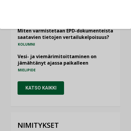
Yli miljoona kotia on vailla toimivaa
ilmanvaihtoa
KOLUMNI
Miten varmistetaan EPD-dokumenteista
saatavien tietojen vertailukelpoisuus?
KOLUMNI
Vesi- ja viemärimitoittaminen on
jämähtänyt ajassa paikalleen
MIELIPIDE
KATSO KAIKKI
NIMITYKSET