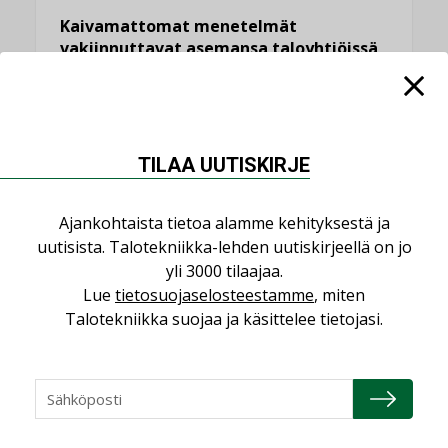
Kaivamattomat menetelmät
vakiinnuttavat asemansa taloyhtiöissä
,
LEHDEN ARTIKKELIT
TILAAJILLE
KATSO KAIKKI
TILAA UUTISKIRJE
Ajankohtaista tietoa alamme kehityksestä ja
uutisista. Talotekniikka-lehden uutiskirjeellä on jo
NÄKÖKULMIA
yli 3000 tilaajaa.
Lue
tietosuojaselosteestamme
, miten
Puheista tekoihin – uusin teknologia
Talotekniikka suojaa ja käsittelee tietojasi.
käyttöön kiinteistöissä
KOLUMNI
Sähköistäminen säästää euroja
KOLUMNI