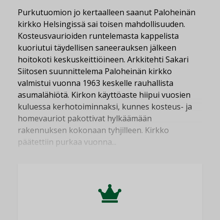
Purkutuomion jo kertaalleen saanut Paloheinän
kirkko Helsingissä sai toisen mahdollisuuden.
Kosteusvaurioiden runtelemasta kappelista
kuoriutui täydellisen saneerauksen jälkeen
hoitokoti keskuskeittiöineen. Arkkitehti Sakari
Siitosen suunnittelema Paloheinän kirkko
valmistui vuonna 1963 keskelle rauhallista
asumalähiötä. Kirkon käyttöaste hiipui vuosien
kuluessa kerhotoiminnaksi, kunnes kosteus- ja
homevauriot pakottivat hylkäämään
rakennuksen kokonaan tyhjilleen. Kirkko
päätettiin purkaa vuonna...