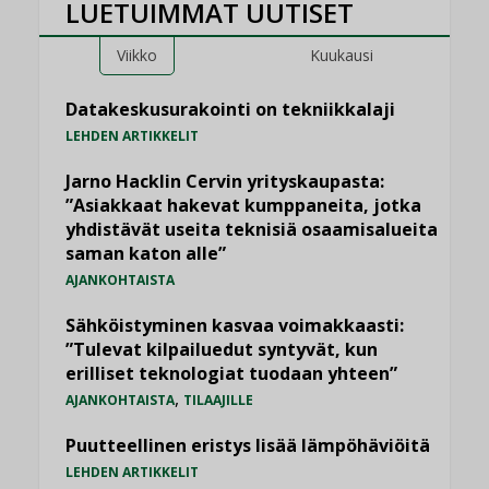
LUETUIMMAT UUTISET
Viikko
Kuukausi
Datakeskusurakointi on tekniikkalaji
LEHDEN ARTIKKELIT
Jarno Hacklin Cervin yrityskaupasta:
”Asiakkaat hakevat kumppaneita, jotka
yhdistävät useita teknisiä osaamisalueita
saman katon alle”
AJANKOHTAISTA
Sähköistyminen kasvaa voimakkaasti:
”Tulevat kilpailuedut syntyvät, kun
erilliset teknologiat tuodaan yhteen”
,
AJANKOHTAISTA
TILAAJILLE
Puutteellinen eristys lisää lämpöhäviöitä
LEHDEN ARTIKKELIT