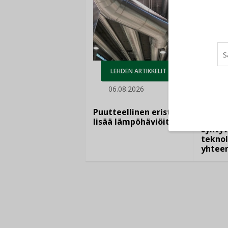
AJ
LEHDEN ARTIKKELIT
05.
06.08.2026
Sähkö
kasvaa
Puutteellinen eristys
”Tulev
lisää lämpöhäviöitä
syntyv
teknol
yhtee