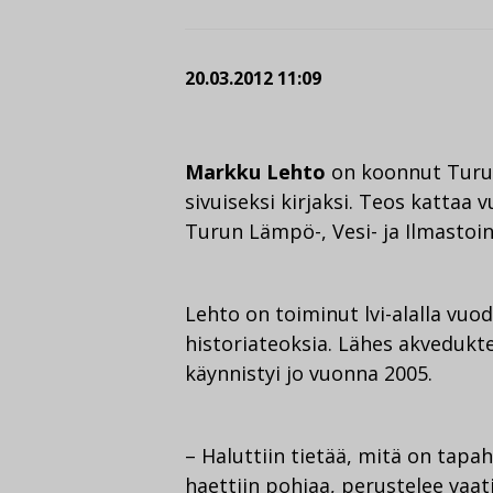
20.03.2012 11:09
Markku Lehto
on koonnut Turun 
sivuiseksi kirjaksi. Teos kattaa
Turun Lämpö-, Vesi- ja Ilmastoin
Lehto on toiminut lvi-alalla vuod
historiateoksia. Lähes akvedukt
käynnistyi jo vuonna 2005.
– Haluttiin tietää, mitä on tapaht
haettiin pohjaa, perustelee vaa