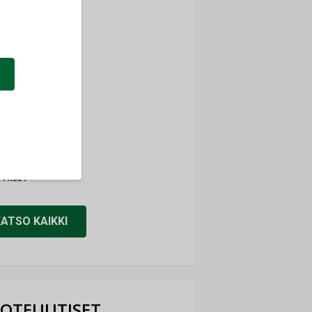
ti
TYKSET
ir
TYKSET
nlund Oy
TYKSET
eider Electric
TYKSET
KATSO KAIKKI
OTEUUTISET