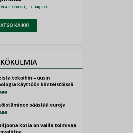
,
EN ARTIKKELIT
TILAAJILLE
KATSO KAIKKI
KÖKULMIA
ista tekoihin – uusin
ologia käyttöön kiinteistöissä
MNI
öistäminen säästää euroja
MNI
miljoona kotia on vailla toimivaa
anvaihtoa