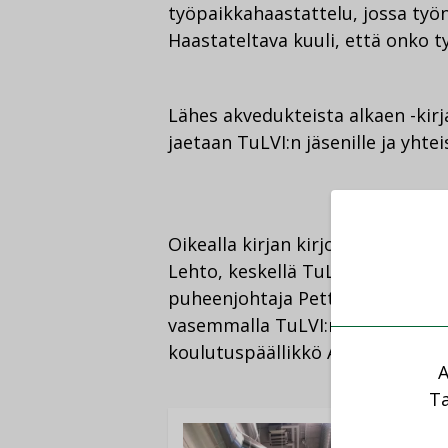
työpaikkahaastattelu, jossa työn
Haastateltava kuuli, että onko työ
Lähes akvedukteista alkaen -kirj
jaetaan TuLVI:n jäsenille ja yht
Oikealla kirjan kirjoittanut Mar
Lehto, keskellä TuLVI:n
puheenjohtaja Petteri Lausmäki 
vasemmalla TuLVI:n
koulutuspäällikkö Asko Auranen
A
Ta