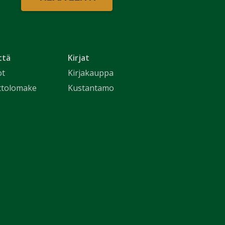
ttä
Kirjat
ot
Kirjakauppa
ttolomake
Kustantamo