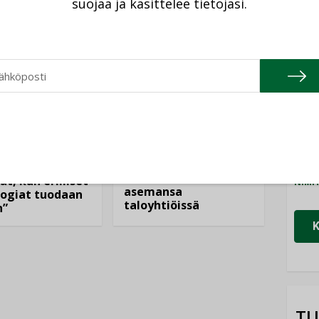
suojaa ja käsittelee tietojasi.
Cons
NIMI
Refa
ANKOHTAISTA
NIMI
LEHDEN ARTIKKELIT
08.2026
Gra
04.08.2026
NIMI
istyminen
Kaivamattomat
 voimakkaasti:
Schn
menetelmät
at kilpailuedut
vakiinnuttavat
ät, kun erilliset
NIMI
asemansa
ogiat tuodaan
taloyhtiöissä
n”
TU