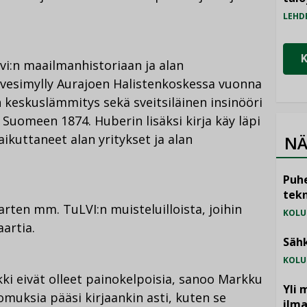
LEHD
 lvi:n maailmanhistoriaan ja alan
 vesimylly Aurajoen Halistenkoskessa vuonna
 keskuslämmitys sekä sveitsiläinen insinööri
Suomeen 1874. Huberin lisäksi kirja käy läpi
ikuttaneet alan yritykset ja alan
NÄ
Puhe
tekn
arten mm. TuLVI:n muisteluilloista, joihin
KOLU
artia.
Sähk
KOLU
ikki eivät olleet painokelpoisia, sanoo Markku
Yli 
muksia pääsi kirjaankin asti, kuten se
ilm