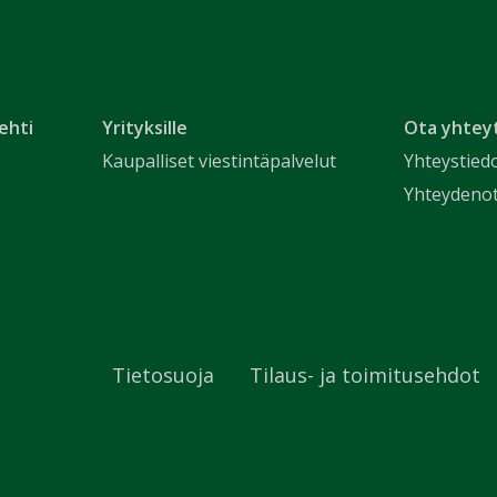
ehti
Yrityksille
Ota yhtey
Kaupalliset viestintäpalvelut
Yhteystied
Yhteydeno
Tietosuoja
Tilaus- ja toimitusehdot