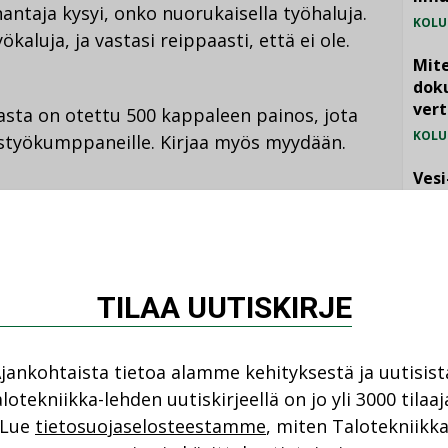
antaja kysyi, onko nuorukaisella työhaluja.
KOLU
kaluja, ja vastasi reippaasti, että ei ole.
Mite
doku
vert
asta on otettu 500 kappaleen painos, jota
KOLU
eistyökumppaneille. Kirjaa myös myydään.
Vesi
jämä
Jaa:
MIELI
kku
JAA
JAA
KOPIOI
FACEBOOKISSA
LINKEDINISSÄ
LINKKI
ja
TILAA UUTISKIRJE
Lue lisää
.
Katso kaikki
jankohtaista tietoa alamme kehityksestä ja uutisist
lotekniikka-lehden uutiskirjeellä on jo yli 3000 tilaaj
NI
Lue
tietosuojaselosteestamme
, miten Talotekniikk