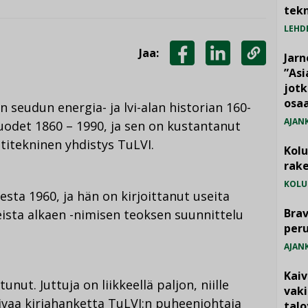
tekn
LEHD
Jaa:
Jarn
JAA
JAA
KOPIOI
”As
jotk
FACEBOOKISSA
LINKEDINISSÄ
LINKKI
osaa
seudun energia- ja lvi-alan historian 160-
AJAN
 vuodet 1860 – 1990, ja sen on kustantanut
titekninen yhdistys TuLVI.
Kol
rake
KOLU
esta 1960, ja hän on kirjoittanut useita
Brav
eista alkaen -nimisen teoksen suunnittelu
per
AJAN
Kai
unut. Juttuja on liikkeellä paljon, niille
vak
tivaa kirjahanketta TuLVI:n puheenjohtaja
talo