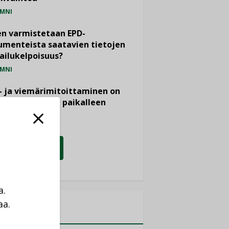
MNI
n varmistetaan EPD-
menteista saatavien tietojen
ailukelpoisuus?
MNI
- ja viemärimitoittaminen on
htänyt ajassa paikalleen
PIDE
KATSO KAIKKI
a.
aa.
MITYKSET
a