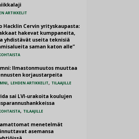
iikkalaji
EN ARTIKKELIT
o Hacklin Cervin yrityskaupasta:
iakkaat hakevat kumppaneita,
a yhdistävät useita teknisiä
misalueita saman katon alle”
KOHTAISTA
umni: Ilmastonmuutos muuttaa
nnusten korjaustarpeita
,
,
MNI
LEHDEN ARTIKKELIT
TILAAJILLE
ida sai LVI-urakoita koulujen
usparannushankkeissa
,
KOHTAISTA
TILAAJILLE
vamattomat menetelmät
iinnuttavat asemansa
yhtiöissä