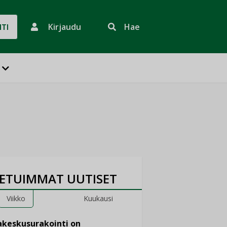
Kirjaudu
Hae
HTI
ETUIMMAT UUTISET
Viikko
Kuukausi
keskusurakointi on