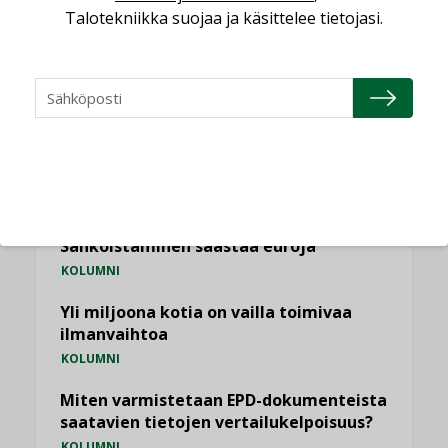
Talotekniikka suojaa ja käsittelee tietojasi.
NÄKÖKULMIA
Puheista tekoihin – uusin teknologia
käyttöön kiinteistöissä
KOLUMNI
Sähköistäminen säästää euroja
KOLUMNI
Yli miljoona kotia on vailla toimivaa
ilmanvaihtoa
KOLUMNI
Miten varmistetaan EPD-dokumenteista
saatavien tietojen vertailukelpoisuus?
KOLUMNI