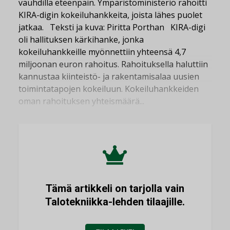
vauhdilla eteenpäin. Ympäristöministeriö rahoitti
KIRA-digin kokeiluhankkeita, joista lähes puolet
jatkaa. Teksti ja kuva: Piritta Porthan KIRA-digi
oli hallituksen kärkihanke, jonka
kokeiluhankkeille myönnettiin yhteensä 4,7
miljoonan euron rahoitus. Rahoituksella haluttiin
kannustaa kiinteistö- ja rakentamisalaa uusien
toimintatapojen kokeiluun. Kokeiluhankkeiden
oman rahoituksen yhteismäärä...
Tämä artikkeli on tarjolla vain
Talotekniikka-lehden tilaajille.