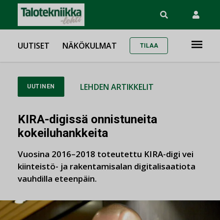
UUTISET
NÄKÖKULMAT
TILAA
LEHDEN ARTIKKELIT
UUTINEN
KIRA-digissä onnistuneita
kokeiluhankkeita
Vuosina 2016–2018 toteutettu KIRA-digi vei
kiinteistö- ja rakentamisalan digitalisaatiota
vauhdilla eteenpäin.