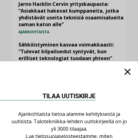
Jarno Hacklin Cervin yrityskaupasta:
”Asiakkaat hakevat kumppaneita, jotka
yhdistävät useita teknisiä osaamisalueita
saman katon alle”
AJANKOHTAISTA
Sähköistyminen kasvaa voimakkaasti:
”Tulevat kilpailuedut syntyvät, kun
erilliset teknologiat tuodaan yhteen”
,
AJANKOHTAISTA
TILAAJILLE
Puutteellinen eristys lisää lämpöhäviöitä
LEHDEN ARTIKKELIT
TILAA UUTISKIRJE
Kaivamattomat menetelmät
vakiinnuttavat asemansa taloyhtiöissä
,
Ajankohtaista tietoa alamme kehityksestä ja
LEHDEN ARTIKKELIT
TILAAJILLE
uutisista. Talotekniikka-lehden uutiskirjeellä on jo
yli 3000 tilaajaa.
KATSO KAIKKI
Lue
tietosuojaselosteestamme
, miten