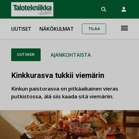
UUTISET
NÄKÖKULMAT
TILAA
AJANKOHTAISTA
UUTINEN
Kinkkurasva tukkii viemärin
Kinkun paistorasva on pitkäaikainen vieras
putkistossa, älä siis kaada sitä viemäriin.