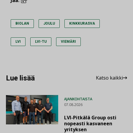
Jaa:
BIOLAN
JOULU
KINKKURASVA
LVI
LVI-TU
VIEMÄRI
Lue lisää
Katso kaikki
AJANKOHTAISTA
07.08.2026
LVI-Pitkälä Group osti
nopeasti kasvaneen
yrityksen