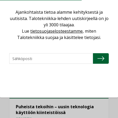
,
AJANKOHTAISTA
TILAAJILLE
Ajankohtaista tietoa alamme kehityksestä ja
Puutteellinen eristys lisää lämpöhäviöitä
uutisista. Talotekniikka-lehden uutiskirjeellä on jo
LEHDEN ARTIKKELIT
yli 3000 tilaajaa.
Lue
tietosuojaselosteestamme
, miten
Kaivamattomat menetelmät
Talotekniikka suojaa ja käsittelee tietojasi.
vakiinnuttavat asemansa taloyhtiöissä
,
LEHDEN ARTIKKELIT
TILAAJILLE
KATSO KAIKKI
NÄKÖKULMIA
Puheista tekoihin – uusin teknologia
käyttöön kiinteistöissä