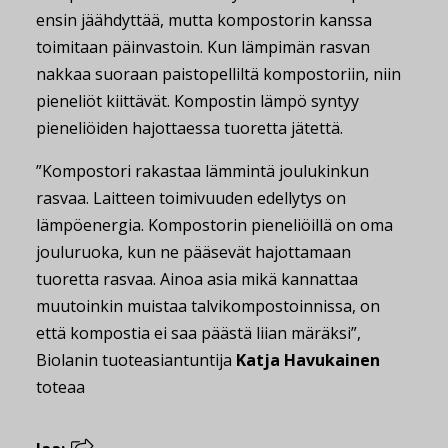
ensin jäähdyttää, mutta kompostorin kanssa
toimitaan päinvastoin. Kun lämpimän rasvan
nakkaa suoraan paistopelliltä kompostoriin, niin
pieneliöt kiittävät. Kompostin lämpö syntyy
pieneliöiden hajottaessa tuoretta jätettä.
”Kompostori rakastaa lämmintä joulukinkun
rasvaa. Laitteen toimivuuden edellytys on
lämpöenergia. Kompostorin pieneliöillä on oma
jouluruoka, kun ne pääsevät hajottamaan
tuoretta rasvaa. Ainoa asia mikä kannattaa
muutoinkin muistaa talvikompostoinnissa, on
että kompostia ei saa päästä liian märäksi”,
Biolanin tuoteasiantuntija
Katja Havukainen
toteaa