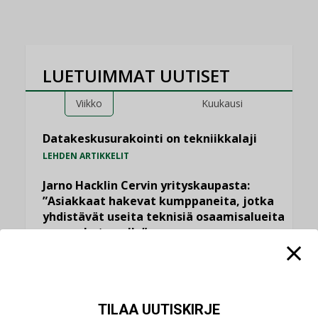
LUETUIMMAT UUTISET
Viikko
Kuukausi
Datakeskusurakointi on tekniikkalaji
LEHDEN ARTIKKELIT
Jarno Hacklin Cervin yrityskaupasta:
”Asiakkaat hakevat kumppaneita, jotka
yhdistävät useita teknisiä osaamisalueita
saman katon alle”
AJANKOHTAISTA
Sähköistyminen kasvaa voimakkaasti:
”Tulevat kilpailuedut syntyvät, kun
TILAA UUTISKIRJE
erilliset teknologiat tuodaan yhteen”