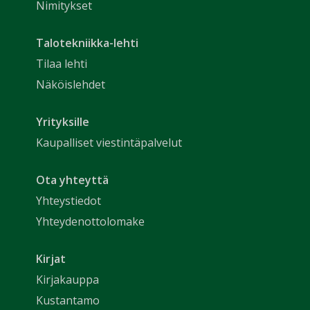
Nimitykset
Talotekniikka-lehti
Tilaa lehti
Näköislehdet
Yrityksille
Kaupalliset viestintäpalvelut
Ota yhteyttä
Yhteystiedot
Yhteydenottolomake
Kirjat
Kirjakauppa
Kustantamo