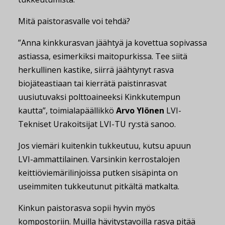
Mitä paistorasvalle voi tehdä?
”Anna kinkkurasvan jäähtyä ja kovettua sopivassa
astiassa, esimerkiksi maitopurkissa. Tee siitä
herkullinen kastike, siirrä jäähtynyt rasva
biojäteastiaan tai kierrätä paistinrasvat
uusiutuvaksi polttoaineeksi Kinkkutempun
kautta”, toimialapäällikkö
Arvo Ylönen
LVI-
Tekniset Urakoitsijat LVI-TU ry:stä sanoo.
Jos viemäri kuitenkin tukkeutuu, kutsu apuun
LVI-ammattilainen. Varsinkin kerrostalojen
keittiöviemärilinjoissa putken sisäpinta on
useimmiten tukkeutunut pitkältä matkalta.
Kinkun paistorasva sopii hyvin myös
kompostoriin. Muilla hävitystavoilla rasva pitää