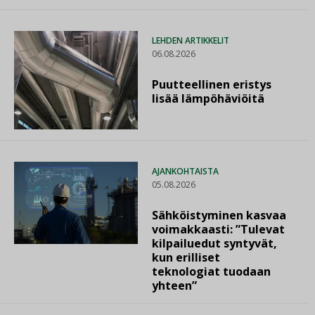
LEHDEN ARTIKKELIT
06.08.2026
Puutteellinen eristys
lisää lämpöhäviöitä
AJANKOHTAISTA
05.08.2026
Sähköistyminen kasvaa
voimakkaasti: ”Tulevat
kilpailuedut syntyvät,
kun erilliset
teknologiat tuodaan
yhteen”