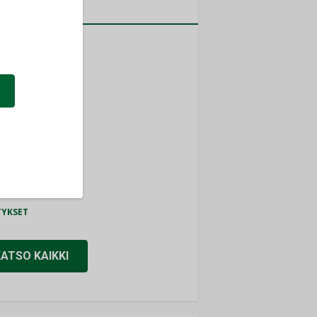
a
MITYKSET
ti
TYKSET
ir
TYKSET
nlund Oy
TYKSET
eider Electric
TYKSET
KATSO KAIKKI