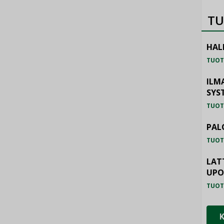
TU
HAL
TUOT
ILM
SYS
TUOT
PAL
TUOT
LAT
UP
TUOT