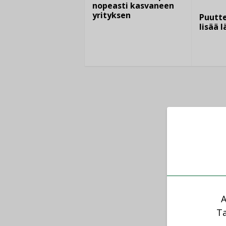
nopeasti kasvaneen
yrityksen
Puutte
lisää 
A
Ta