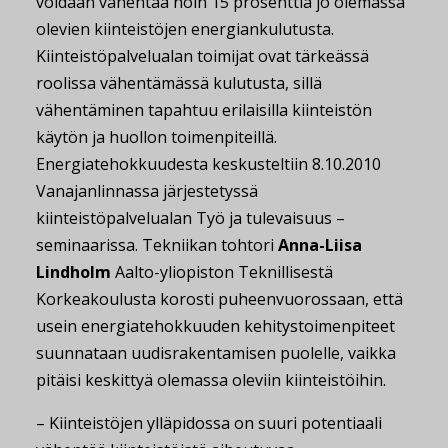
voidaan vähentää noin 15 prosenttia jo olemassa
olevien kiinteistöjen energiankulutusta.
Kiinteistöpalvelualan toimijat ovat tärkeässä
roolissa vähentämässä kulutusta, sillä
vähentäminen tapahtuu erilaisilla kiinteistön
käytön ja huollon toimenpiteillä.
Energiatehokkuudesta keskusteltiin 8.10.2010
Vanajanlinnassa järjestetyssä
kiinteistöpalvelualan Työ ja tulevaisuus –
seminaarissa. Tekniikan tohtori
Anna-Liisa
Lindholm
Aalto-yliopiston Teknillisestä
Korkeakoulusta korosti puheenvuorossaan, että
usein energiatehokkuuden kehitystoimenpiteet
suunnataan uudisrakentamisen puolelle, vaikka
pitäisi keskittyä olemassa oleviin kiinteistöihin.
– Kiinteistöjen ylläpidossa on suuri potentiaali