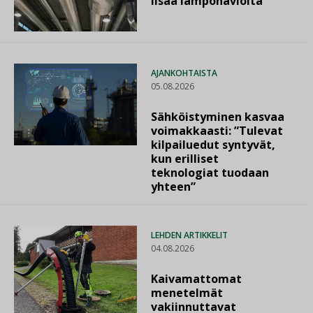
lisää lämpöhäviöitä
AJANKOHTAISTA
05.08.2026
Sähköistyminen kasvaa
voimakkaasti: ”Tulevat
kilpailuedut syntyvät,
kun erilliset
teknologiat tuodaan
yhteen”
LEHDEN ARTIKKELIT
04.08.2026
Kaivamattomat
menetelmät
vakiinnuttavat