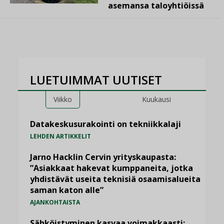
asemansa taloyhtiöissä
LUETUIMMAT UUTISET
Viikko
Kuukausi
Datakeskusurakointi on tekniikkalaji
LEHDEN ARTIKKELIT
Jarno Hacklin Cervin yrityskaupasta:
”Asiakkaat hakevat kumppaneita, jotka
yhdistävät useita teknisiä osaamisalueita
saman katon alle”
AJANKOHTAISTA
Sähköistyminen kasvaa voimakkaasti: