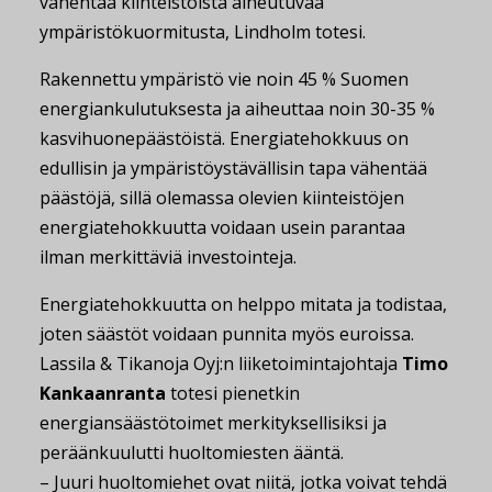
vähentää kiinteistöistä aiheutuvaa
ympäristökuormitusta, Lindholm totesi.
Rakennettu ympäristö vie noin 45 % Suomen
energiankulutuksesta ja aiheuttaa noin 30-35 %
kasvihuonepäästöistä. Energiatehokkuus on
edullisin ja ympäristöystävällisin tapa vähentää
päästöjä, sillä olemassa olevien kiinteistöjen
energiatehokkuutta voidaan usein parantaa
ilman merkittäviä investointeja.
Energiatehokkuutta on helppo mitata ja todistaa,
joten säästöt voidaan punnita myös euroissa.
Lassila & Tikanoja Oyj:n liiketoimintajohtaja
Timo
Kankaanranta
totesi pienetkin
energiansäästötoimet merkityksellisiksi ja
peräänkuulutti huoltomiesten ääntä.
– Juuri huoltomiehet ovat niitä, jotka voivat tehdä