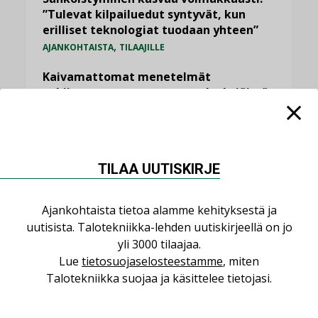
”Tulevat kilpailuedut syntyvät, kun
erilliset teknologiat tuodaan yhteen”
,
AJANKOHTAISTA
TILAAJILLE
Kaivamattomat menetelmät
vakiinnuttavat asemansa taloyhtiöissä
,
LEHDEN ARTIKKELIT
TILAAJILLE
Puutteellinen eristys lisää lämpöhäviöitä
LEHDEN ARTIKKELIT
TILAA UUTISKIRJE
KATSO KAIKKI
Ajankohtaista tietoa alamme kehityksestä ja
uutisista. Talotekniikka-lehden uutiskirjeellä on jo
yli 3000 tilaajaa.
Lue
tietosuojaselosteestamme
, miten
Talotekniikka suojaa ja käsittelee tietojasi.
NÄKÖKULMIA