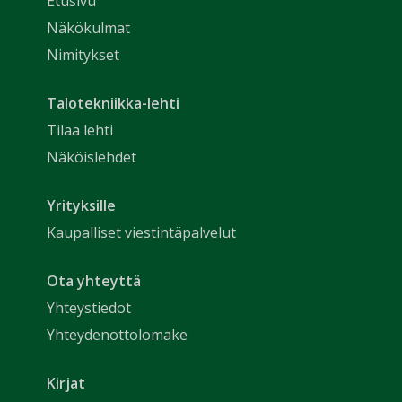
Etusivu
Näkökulmat
Nimitykset
Talotekniikka-lehti
Tilaa lehti
Näköislehdet
Yrityksille
Kaupalliset viestintäpalvelut
Ota yhteyttä
Yhteystiedot
Yhteydenottolomake
Kirjat