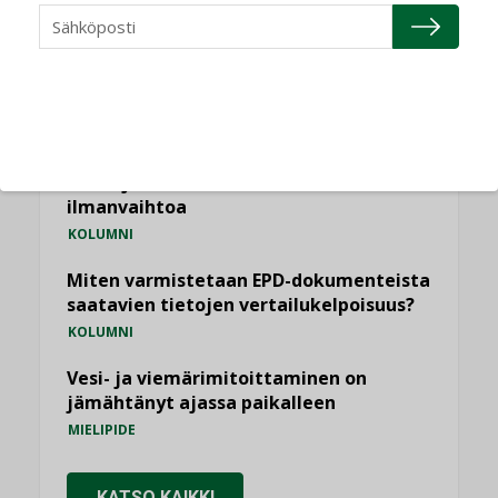
Puheista tekoihin – uusin teknologia
käyttöön kiinteistöissä
KOLUMNI
Sähköistäminen säästää euroja
KOLUMNI
Yli miljoona kotia on vailla toimivaa
ilmanvaihtoa
KOLUMNI
Miten varmistetaan EPD-dokumenteista
saatavien tietojen vertailukelpoisuus?
KOLUMNI
Vesi- ja viemärimitoittaminen on
jämähtänyt ajassa paikalleen
MIELIPIDE
KATSO KAIKKI