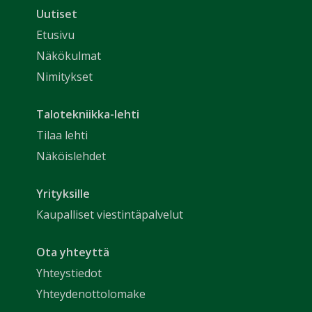
Uutiset
Etusivu
Näkökulmat
Nimitykset
Talotekniikka-lehti
Tilaa lehti
Näköislehdet
Yrityksille
Kaupalliset viestintäpalvelut
Ota yhteyttä
Yhteystiedot
Yhteydenottolomake