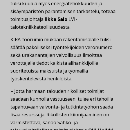
tulisi kuulua myös energiatehokkuuden ja
sisäympäristön parantamisen tarkastelu, toteaa
toimitusjohtaja
Ilkka Salo
LVI-
talotekniikkateollisuudesta.
KIRA-foorumin mukaan rakentamisalalle tulisi
säätää pakolliseksi työntekijöiden veronumero
sekä urakanantajien velvollisuus ilmoittaa
verottajalle tiedot kaikista alihankkijoille
suoritetuista maksuista ja työmailla
työskentelevistä henkilöistä.
– Jotta harmaan talouden rikolliset toimijat
saadaan kunnolla vastuuseen, tulee eri tahoilla
tapahtuvaan valvonta- ja tutkintatyöhön saada
lisää resursseja. Rikollisten kiinnijääminen on
varmistettava, sanoo Sähkö- ja