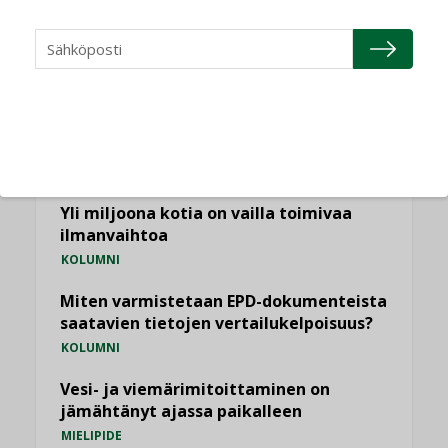
NÄKÖKULMIA
Puheista tekoihin – uusin teknologia
käyttöön kiinteistöissä
KOLUMNI
Sähköistäminen säästää euroja
KOLUMNI
Yli miljoona kotia on vailla toimivaa
ilmanvaihtoa
KOLUMNI
Miten varmistetaan EPD-dokumenteista
saatavien tietojen vertailukelpoisuus?
KOLUMNI
Vesi- ja viemärimitoittaminen on
jämähtänyt ajassa paikalleen
MIELIPIDE