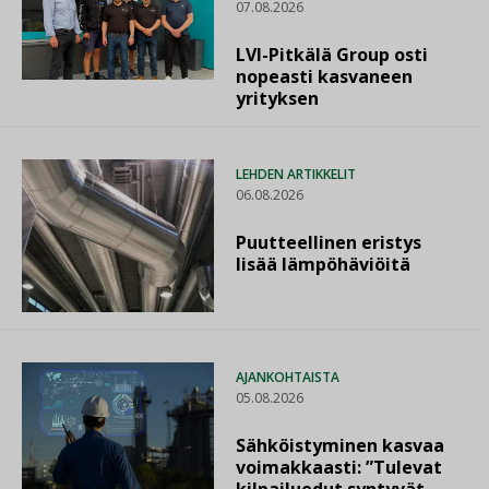
07.08.2026
LVI-Pitkälä Group osti
nopeasti kasvaneen
yrityksen
LEHDEN ARTIKKELIT
06.08.2026
Puutteellinen eristys
lisää lämpöhäviöitä
AJANKOHTAISTA
05.08.2026
Sähköistyminen kasvaa
voimakkaasti: ”Tulevat
kilpailuedut syntyvät,