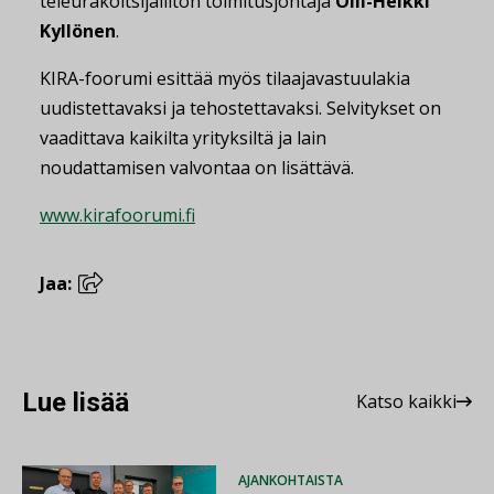
teleurakoitsijaliiton toimitusjohtaja
Olli-Heikki
Kyllönen
.
KIRA-foorumi esittää myös tilaajavastuulakia
uudistettavaksi ja tehostettavaksi. Selvitykset on
vaadittava kaikilta yrityksiltä ja lain
noudattamisen valvontaa on lisättävä.
www.kirafoorumi.fi
Jaa:
Lue lisää
Katso kaikki
AJANKOHTAISTA