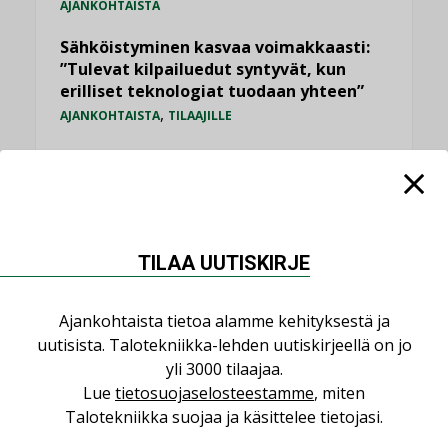
AJANKOHTAISTA
Sähköistyminen kasvaa voimakkaasti:
”Tulevat kilpailuedut syntyvät, kun
erilliset teknologiat tuodaan yhteen”
,
AJANKOHTAISTA
TILAAJILLE
Puutteellinen eristys lisää lämpöhäviöitä
LEHDEN ARTIKKELIT
Kaivamattomat menetelmät
vakiinnuttavat asemansa taloyhtiöissä
TILAA UUTISKIRJE
,
LEHDEN ARTIKKELIT
TILAAJILLE
Ajankohtaista tietoa alamme kehityksestä ja
KATSO KAIKKI
uutisista. Talotekniikka-lehden uutiskirjeellä on jo
yli 3000 tilaajaa.
Lue
tietosuojaselosteestamme
, miten
Talotekniikka suojaa ja käsittelee tietojasi.