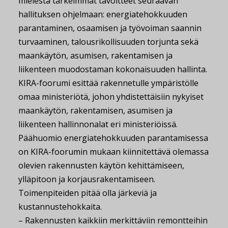
mielestä tärkeimmät tavoitteet seuraavan
hallituksen ohjelmaan: energiatehokkuuden
parantaminen, osaamisen ja työvoiman saannin
turvaaminen, talousrikollisuuden torjunta sekä
maankäytön, asumisen, rakentamisen ja
liikenteen muodostaman kokonaisuuden hallinta.
KIRA-foorumi esittää rakennetulle ympäristölle
omaa ministeriötä, johon yhdistettäisiin nykyiset
maankäytön, rakentamisen, asumisen ja
liikenteen hallinnonalat eri ministeriöissä.
Päähuomio energiatehokkuuden parantamisessa
on KIRA-foorumin mukaan kiinnitettävä olemassa
olevien rakennusten käytön kehittämiseen,
ylläpitoon ja korjausrakentamiseen.
Toimenpiteiden pitää olla järkeviä ja
kustannustehokkaita.
– Rakennusten kaikkiin merkittäviin remontteihin