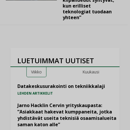
kun erilliset
teknologiat tuodaan
yhteen”
LUETUIMMAT UUTISET
Viikko
Kuukausi
Datakeskusurakointi on tekniikkalaji
LEHDEN ARTIKKELIT
Jarno Hacklin Cervin yrityskaupasta:
”Asiakkaat hakevat kumppaneita, jotka
yhdistävät useita teknisiä osaamisalueita
saman katon alle”