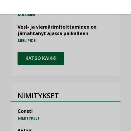
Miten varmistetaan EPD-dokumenteista
saatavien tietojen vertailukelpoisuus?
KOLUMNI
Vesi- ja viemärimitoittaminen on
jämähtänyt ajassa paikalleen
MIELIPIDE
KATSO KAIKKI
NIMITYKSET
Consti
NIMITYKSET
Refair