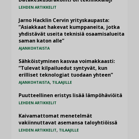
LEHDEN ARTIKKELIT
Jarno Hacklin Cervin yrityskaupasta:
”Asiakkaat hakevat kumppaneita, jotka
yhdistävät useita teknisiä osaamisalueita
saman katon alle”
AJANKOHTAISTA
Sähköistyminen kasvaa voimakkaasti:
”Tulevat kilpailuedut syntyvät, kun
erilliset teknologiat tuodaan yhteen”
,
AJANKOHTAISTA
TILAAJILLE
Puutteellinen eristys lisää lämpöhäviöitä
LEHDEN ARTIKKELIT
Kaivamattomat menetelmät
vakiinnuttavat asemansa taloyhtiöissä
,
LEHDEN ARTIKKELIT
TILAAJILLE