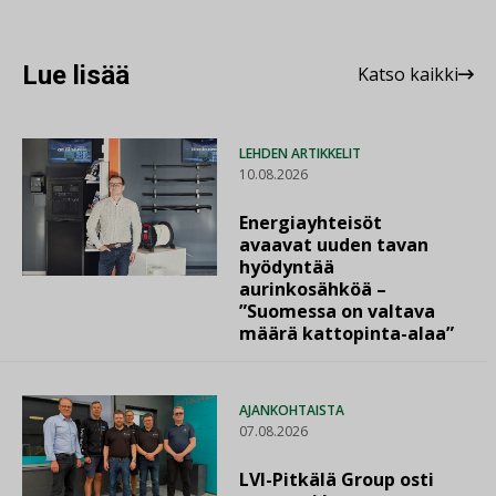
Lue lisää
Katso kaikki
LEHDEN ARTIKKELIT
10.08.2026
Energiayhteisöt
avaavat uuden tavan
hyödyntää
aurinkosähköä –
”Suomessa on valtava
määrä kattopinta-alaa”
AJANKOHTAISTA
07.08.2026
LVI-Pitkälä Group osti