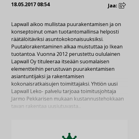
18.05.2017 08:54
Jaa:
Lapwall aikoo mullistaa puurakentamisen ja on
konseptoinut oman tuotantomallinsa helposti
räätälöitäviksi asuntokokonaisuuksiksi.
Puutalorakentaminen alkaa muistuttaa jo Ikean
tuotantoa. Vuonna 2012 perustettu oululainen
Lapwall Oy tituleeraa itseään suomalaisen
elementteihin perustuvan puurakentamisen
asiantuntijaksi ja rakentamisen
kokonaisratkaisujen toimittajaksi. Yhtiön uusi
Lapwall Leko- palvelu tarjoaa toimitusjohtaja
Jarmo Pekkarisen mukaan kustannustehokkaan
tavan rakentaa uusiutuvasta...