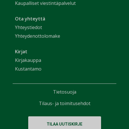
Kaupalliset viestintäpalvelut
Ota yhteyttä
Yhteystiedot
Yhteydenottolomake
Kirjat
Kirjakauppa
Kustantamo
Tietosuoja
Tilaus- ja toimitusehdot
TILAA UUTISKIRJE