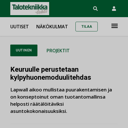
UUTISET
NÄKÖKULMAT
TILAA
PROJEKTIT
UUTINEN
Keuruulle perustetaan
kylpyhuonemoduulitehdas
Lapwall aikoo mullistaa puurakentamisen ja
on konseptoinut oman tuotantomallinsa
helposti räätälöitäviksi
asuntokokonaisuuksiksi.