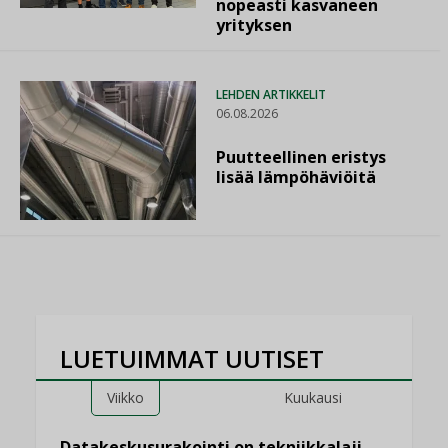
nopeasti kasvaneen
yrityksen
LEHDEN ARTIKKELIT
06.08.2026
Puutteellinen eristys
lisää lämpöhäviöitä
LUETUIMMAT UUTISET
Viikko
Kuukausi
Datakeskusurakointi on tekniikkalaji