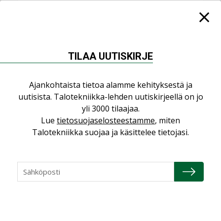
KATSO KAIKKI
TILAA UUTISKIRJE
NÄKÖKULMIA
Ajankohtaista tietoa alamme kehityksestä ja
uutisista. Talotekniikka-lehden uutiskirjeellä on jo
Puheista tekoihin – uusin teknologia
yli 3000 tilaajaa.
käyttöön kiinteistöissä
Lue
tietosuojaselosteestamme
, miten
KOLUMNI
Talotekniikka suojaa ja käsittelee tietojasi.
Sähköistäminen säästää euroja
KOLUMNI
Yli miljoona kotia on vailla toimivaa
ilmanvaihtoa
KOLUMNI