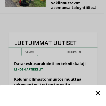
vakiinnuttavat
asemansa taloyhtiöissä
LUETUIMMAT UUTISET
Viikko
Kuukausi
Datakeskusurakointi on tekniikkalaji
LEHDEN ARTIKKELIT
Kolumni: Ilmastonmuutos muuttaa
rakennusten korjaustarpeita
,
,
KOLUMNI
LEHDEN ARTIKKELIT
TILAAJILLE
Jarno Hacklin Cervin yrityskaupasta:
”Asiakkaat hakevat kumppaneita, jotka