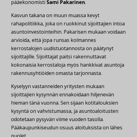
pääekonomisti
Sami Pakarinen
.
Kasvun takana on muun muassa kevyt
rahapolitiikka, joka on ruokkinut sijoittajien intoa
asuntoinvestointeihin. Pakarisen mukaan voidaan
arvioida, että jopa runsas kolmannes
kerrostalojen uudistuotannosta on päätynyt
sijoittajille. Sijoittajat paitsi rakennuttavat
kokonaisia kerrostaloja myös hankkivat asuntoja
rakennusyhtiöiden omasta tarjonnasta.
Kyselyyn vastanneiden yritysten mukaan
sijoittajien kysynnän ennakoidaan hiljenevän
hieman tänä vuonna. Sen sijaan kotitalouksien
kysyntä on vahvistumassa, ja asuntoaloitusten
odotetaan pysyvän viime vuoden tasolla.
Pääkaupunkiseudun osuus aloituksista on lähes
puolet.