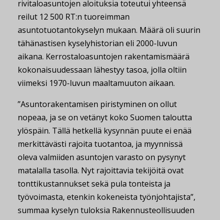
rivitaloasuntojen aloituksia toteutui yhteensä
reilut 12 500 RT:n tuoreimman
asuntotuotantokyselyn mukaan. Määrä oli suurin
tähänastisen kyselyhistorian eli 2000-luvun
aikana. Kerrostaloasuntojen rakentamismäärä
kokonaisuudessaan lähestyy tasoa, jolla oltiin
viimeksi 1970-luvun maaltamuuton aikaan.
”Asuntorakentamisen piristyminen on ollut
nopeaa, ja se on vetänyt koko Suomen taloutta
ylöspäin. Tällä hetkellä kysynnän puute ei enää
merkittävästi rajoita tuotantoa, ja myynnissä
oleva valmiiden asuntojen varasto on pysynyt
matalalla tasolla. Nyt rajoittavia tekijöitä ovat
tonttikustannukset sekä pula tonteista ja
työvoimasta, etenkin kokeneista työnjohtajista”,
summaa kyselyn tuloksia Rakennusteollisuuden