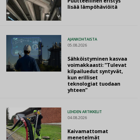
Puutteellinen eristys
lisää lämpöhäviöitä
AJANKOHTAISTA
05.08.2026
Sähköistyminen kasvaa
voimakkaasti: ”Tulevat
kilpailuedut syntyvät,
kun erilliset
teknologiat tuodaan
yhteen”
LEHDEN ARTIKKELIT
04.08.2026
Kaivamattomat
menetelmät