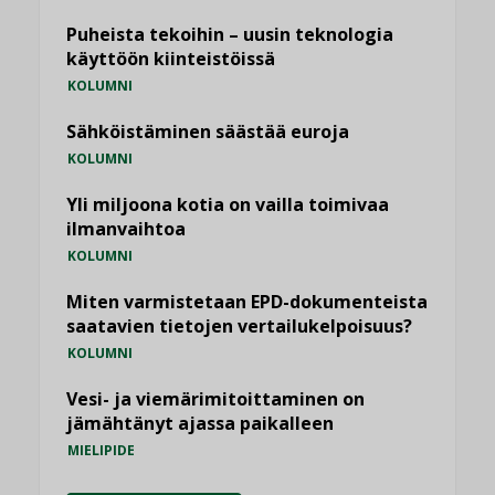
Puheista tekoihin – uusin teknologia
käyttöön kiinteistöissä
KOLUMNI
Sähköistäminen säästää euroja
KOLUMNI
Yli miljoona kotia on vailla toimivaa
ilmanvaihtoa
KOLUMNI
Miten varmistetaan EPD-dokumenteista
saatavien tietojen vertailukelpoisuus?
KOLUMNI
Vesi- ja viemärimitoittaminen on
jämähtänyt ajassa paikalleen
MIELIPIDE