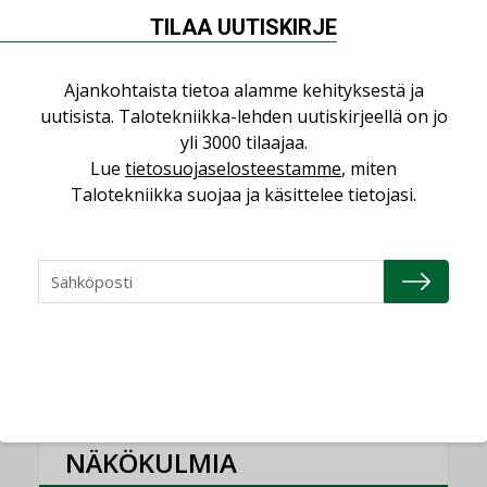
yhdistävät useita teknisiä osaamisalueita
TILAA UUTISKIRJE
saman katon alle”
AJANKOHTAISTA
Ajankohtaista tietoa alamme kehityksestä ja
uutisista. Talotekniikka-lehden uutiskirjeellä on jo
Bravida sai LVI-urakoita koulujen
perusparannushankkeissa
yli 3000 tilaajaa.
,
Lue
tietosuojaselosteestamme
, miten
AJANKOHTAISTA
TILAAJILLE
Talotekniikka suojaa ja käsittelee tietojasi.
Kaivamattomat menetelmät
vakiinnuttavat asemansa taloyhtiöissä
,
LEHDEN ARTIKKELIT
TILAAJILLE
KATSO KAIKKI
NÄKÖKULMIA