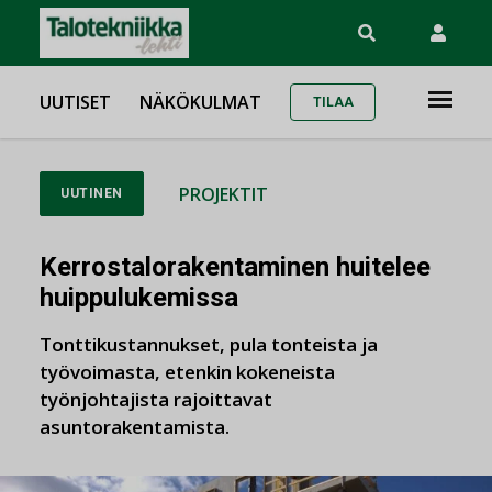
UUTISET
NÄKÖKULMAT
TILAA
PROJEKTIT
UUTINEN
Kerrostalorakentaminen huitelee
huippulukemissa
Tonttikustannukset, pula tonteista ja
työvoimasta, etenkin kokeneista
työnjohtajista rajoittavat
asuntorakentamista.