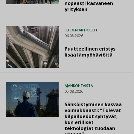
nopeasti kasvaneen
yrityksen
LEHDEN ARTIKKELIT
06.08.2026
Puutteellinen eristys
lisää lämpöhäviöitä
AJANKOHTAISTA
05.08.2026
Sähköistyminen kasvaa
voimakkaasti: ”Tulevat
kilpailuedut syntyvät,
kun erilliset
teknologiat tuodaan