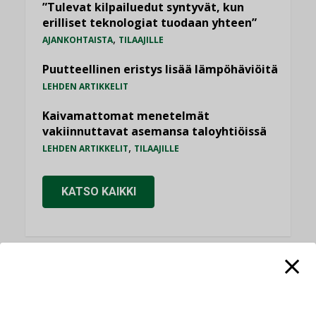
”Tulevat kilpailuedut syntyvät, kun
erilliset teknologiat tuodaan yhteen”
,
AJANKOHTAISTA
TILAAJILLE
Puutteellinen eristys lisää lämpöhäviöitä
LEHDEN ARTIKKELIT
Kaivamattomat menetelmät
vakiinnuttavat asemansa taloyhtiöissä
,
LEHDEN ARTIKKELIT
TILAAJILLE
KATSO KAIKKI
NÄKÖKULMIA