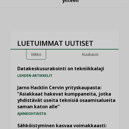
yhteen”
LUETUIMMAT UUTISET
Viikko
Kuukausi
Datakeskusurakointi on tekniikkalaji
LEHDEN ARTIKKELIT
Jarno Hacklin Cervin yrityskaupasta:
”Asiakkaat hakevat kumppaneita, jotka
yhdistävät useita teknisiä osaamisalueita
saman katon alle”
AJANKOHTAISTA
Sähköistyminen kasvaa voimakkaasti: