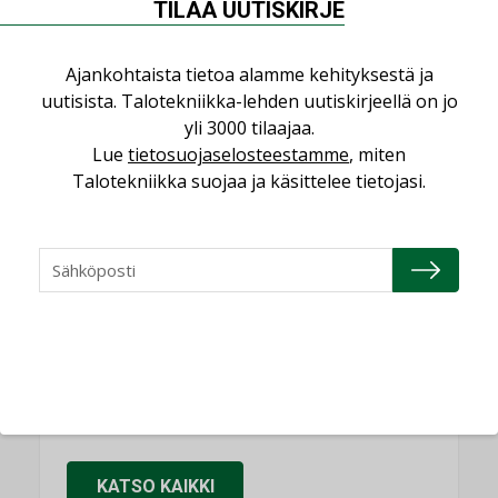
Puheista tekoihin – uusin teknologia
TILAA UUTISKIRJE
käyttöön kiinteistöissä
KOLUMNI
Ajankohtaista tietoa alamme kehityksestä ja
Sähköistäminen säästää euroja
uutisista. Talotekniikka-lehden uutiskirjeellä on jo
yli 3000 tilaajaa.
KOLUMNI
Lue
tietosuojaselosteestamme
, miten
Yli miljoona kotia on vailla toimivaa
Talotekniikka suojaa ja käsittelee tietojasi.
ilmanvaihtoa
KOLUMNI
Miten varmistetaan EPD-dokumenteista
saatavien tietojen vertailukelpoisuus?
KOLUMNI
Vesi- ja viemärimitoittaminen on
jämähtänyt ajassa paikalleen
MIELIPIDE
KATSO KAIKKI