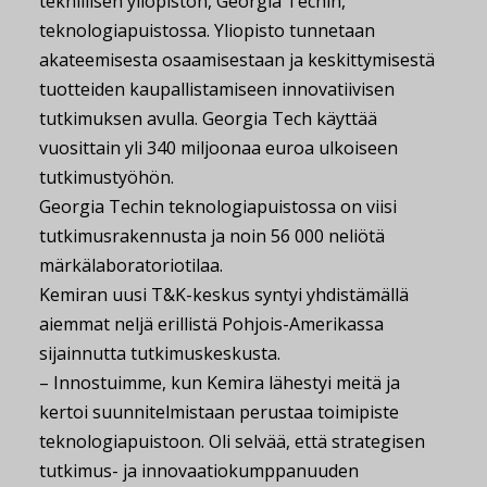
teknillisen yliopiston, Georgia Techin,
teknologiapuistossa. Yliopisto tunnetaan
akateemisesta osaamisestaan ja keskittymisestä
tuotteiden kaupallistamiseen innovatiivisen
tutkimuksen avulla. Georgia Tech käyttää
vuosittain yli 340 miljoonaa euroa ulkoiseen
tutkimustyöhön.
Georgia Techin teknologiapuistossa on viisi
tutkimusrakennusta ja noin 56 000 neliötä
märkälaboratoriotilaa.
Kemiran uusi T&K-keskus syntyi yhdistämällä
aiemmat neljä erillistä Pohjois-Amerikassa
sijainnutta tutkimuskeskusta.
– Innostuimme, kun Kemira lähestyi meitä ja
kertoi suunnitelmistaan perustaa toimipiste
teknologiapuistoon. Oli selvää, että strategisen
tutkimus- ja innovaatiokumppanuuden