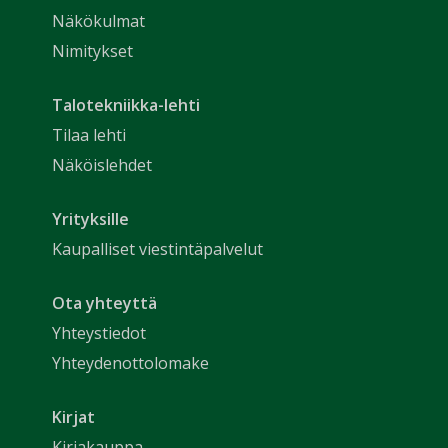
Näkökulmat
Nimitykset
Talotekniikka-lehti
Tilaa lehti
Näköislehdet
Yrityksille
Kaupalliset viestintäpalvelut
Ota yhteyttä
Yhteystiedot
Yhteydenottolomake
Kirjat
Kirjakauppa