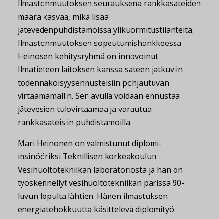
Ilmastonmuutoksen seurauksena rankkasateiden
määrä kasvaa, mikä lisää
jätevedenpuhdistamoissa ylikuormitustilanteita.
Ilmastonmuutoksen sopeutumishankkeessa
Heinosen kehitysryhmä on innovoinut
Ilmatieteen laitoksen kanssa sateen jatkuviin
todennäköisyysennusteisiin pohjautuvan
virtaamamallin. Sen avulla voidaan ennustaa
jätevesien tulovirtaamaa ja varautua
rankkasateisiin puhdistamoilla.
Mari Heinonen on valmistunut diplomi-
insinööriksi Teknillisen korkeakoulun
Vesihuoltotekniikan laboratoriosta ja hän on
työskennellyt vesihuoltotekniikan parissa 90-
luvun lopulta lähtien. Hänen ilmastuksen
energiatehokkuutta käsittelevä diplomityö