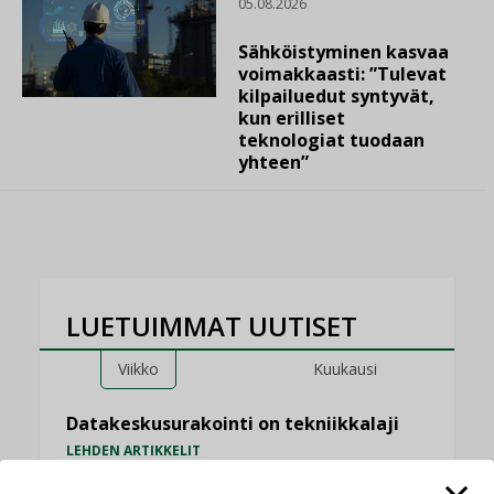
05.08.2026
Sähköistyminen kasvaa
voimakkaasti: ”Tulevat
kilpailuedut syntyvät,
kun erilliset
teknologiat tuodaan
yhteen”
LUETUIMMAT UUTISET
Viikko
Kuukausi
Datakeskusurakointi on tekniikkalaji
LEHDEN ARTIKKELIT