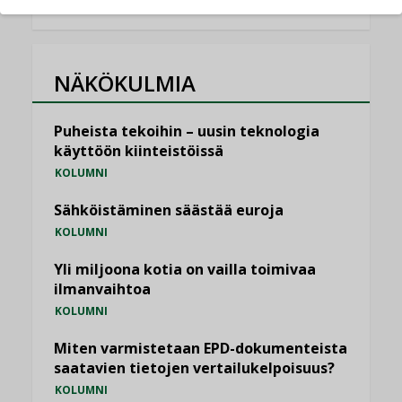
NÄKÖKULMIA
Puheista tekoihin – uusin teknologia
käyttöön kiinteistöissä
KOLUMNI
Sähköistäminen säästää euroja
KOLUMNI
Yli miljoona kotia on vailla toimivaa
ilmanvaihtoa
KOLUMNI
Miten varmistetaan EPD-dokumenteista
saatavien tietojen vertailukelpoisuus?
KOLUMNI