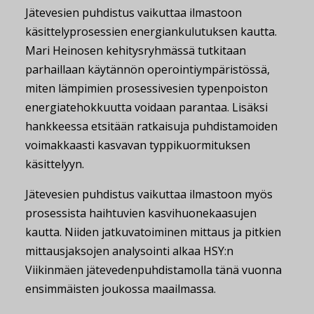
Jätevesien puhdistus vaikuttaa ilmastoon
käsittelyprosessien energiankulutuksen kautta.
Mari Heinosen kehitysryhmässä tutkitaan
parhaillaan käytännön operointiympäristössä,
miten lämpimien prosessivesien typenpoiston
energiatehokkuutta voidaan parantaa. Lisäksi
hankkeessa etsitään ratkaisuja puhdistamoiden
voimakkaasti kasvavan typpikuormituksen
käsittelyyn.
Jätevesien puhdistus vaikuttaa ilmastoon myös
prosessista haihtuvien kasvihuonekaasujen
kautta. Niiden jatkuvatoiminen mittaus ja pitkien
mittausjaksojen analysointi alkaa HSY:n
Viikinmäen jätevedenpuhdistamolla tänä vuonna
ensimmäisten joukossa maailmassa.