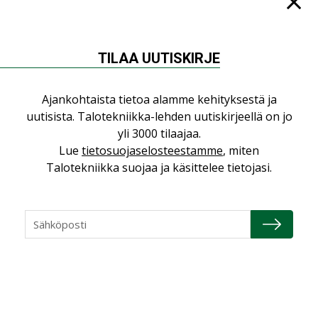
Jarno Hacklin Cervin yrityskaupasta:
”Asiakkaat hakevat kumppaneita, jotka
yhdistävät useita teknisiä osaamisalueita
saman katon alle”
TILAA UUTISKIRJE
AJANKOHTAISTA
Sähköistyminen kasvaa voimakkaasti:
Ajankohtaista tietoa alamme kehityksestä ja
”Tulevat kilpailuedut syntyvät, kun
uutisista. Talotekniikka-lehden uutiskirjeellä on jo
erilliset teknologiat tuodaan yhteen”
yli 3000 tilaajaa.
,
AJANKOHTAISTA
TILAAJILLE
Lue
tietosuojaselosteestamme
, miten
Talotekniikka suojaa ja käsittelee tietojasi.
Puutteellinen eristys lisää lämpöhäviöitä
LEHDEN ARTIKKELIT
Kaivamattomat menetelmät
vakiinnuttavat asemansa taloyhtiöissä
,
LEHDEN ARTIKKELIT
TILAAJILLE
KATSO KAIKKI