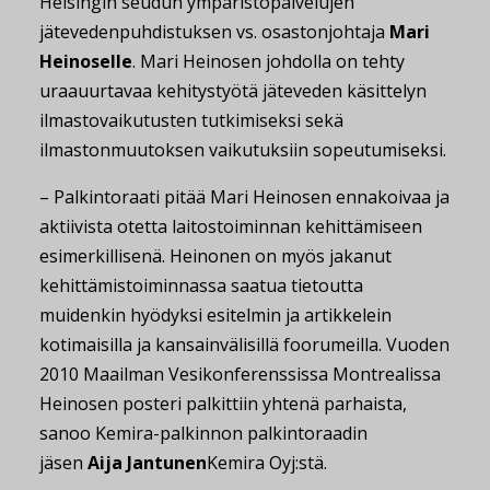
Helsingin seudun ympäristöpalvelujen
jätevedenpuhdistuksen vs. osastonjohtaja
Mari
Heinoselle
. Mari Heinosen johdolla on tehty
uraauurtavaa kehitystyötä jäteveden käsittelyn
ilmastovaikutusten tutkimiseksi sekä
ilmastonmuutoksen vaikutuksiin sopeutumiseksi.
– Palkintoraati pitää Mari Heinosen ennakoivaa ja
aktiivista otetta laitostoiminnan kehittämiseen
esimerkillisenä. Heinonen on myös jakanut
kehittämistoiminnassa saatua tietoutta
muidenkin hyödyksi esitelmin ja artikkelein
kotimaisilla ja kansainvälisillä foorumeilla. Vuoden
2010 Maailman Vesikonferenssissa Montrealissa
Heinosen posteri palkittiin yhtenä parhaista,
sanoo Kemira-palkinnon palkintoraadin
jäsen
Aija Jantunen
Kemira Oyj:stä.