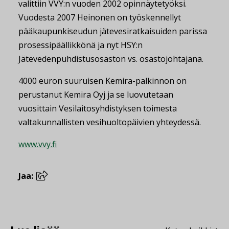
valittiin VVY:n vuoden 2002 opinnäytetyöksi.
Vuodesta 2007 Heinonen on työskennellyt
pääkaupunkiseudun jätevesiratkaisuiden parissa
prosessipäällikkönä ja nyt HSY:n
Jätevedenpuhdistusosaston vs. osastojohtajana.
4000 euron suuruisen Kemira-palkinnon on
perustanut Kemira Oyj ja se luovutetaan
vuosittain Vesilaitosyhdistyksen toimesta
valtakunnallisten vesihuoltopäivien yhteydessä.
www.vvy.fi
Jaa: